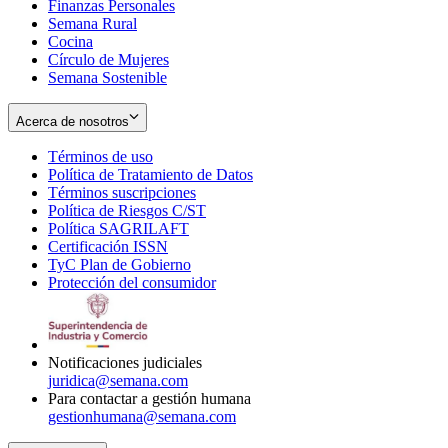
Finanzas Personales
Semana Rural
Cocina
Círculo de Mujeres
Semana Sostenible
Acerca de nosotros
Términos de uso
Opens
Política de Tratamiento de Datos
in
Opens
Términos suscripciones
new
Opens
in
Política de Riesgos C/ST
window
in
Opens
new
Política SAGRILAFT
Opens
new
in
window
Certificación ISSN
Opens
in
window
new
TyC Plan de Gobierno
in
new
Opens
window
Protección del consumidor
new
window
in
Opens
window
new
in
window
new
window
Notificaciones judiciales
juridica@semana.com
Para contactar a gestión humana
gestionhumana@semana.com