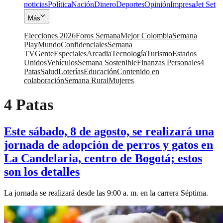
noticias
Política
Nación
Dinero
Deportes
Opinión
Impresa
Jet Set
Más
Elecciones 2026
Foros Semana
Mejor Colombia
Semana
Play
Mundo
Confidenciales
Semana
TV
Gente
Especiales
Arcadia
Tecnología
Turismo
Estados
Unidos
Vehículos
Semana Sostenible
Finanzas Personales
4
Patas
Salud
Loterías
Educación
Contenido en
colaboración
Semana Rural
Mujeres
4 Patas
Este sábado, 8 de agosto, se realizará una
jornada de adopción de perros y gatos en
La Candelaria, centro de Bogotá; estos
son los detalles
La jornada se realizará desde las 9:00 a. m. en la carrera Séptima.