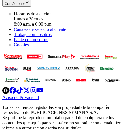
Contáctenos
Horarios de atención
Lunes a Viernes
8:00 a.m. a 6:00 p.m.
Canales de servicio al cliente
Trabaje con nosotros
Paute con nosotros
Cookies
Opens
Opens
Opens
Opens
Opens
in
in
in
in
in
Aviso de Privacidad
Opens
new
new
new
new
new
in
window
window
window
window
window
Todas las marcas registradas son propiedad de la compañía
new
respectiva o de PUBLICACIONES SEMANA S.A.
window
Se prohíbe la reproducción total o parcial de cualquiera de los
contenidos que aquí aparezca, así como su traducción a cualquier
idioma sin autorización escrita por su titular.