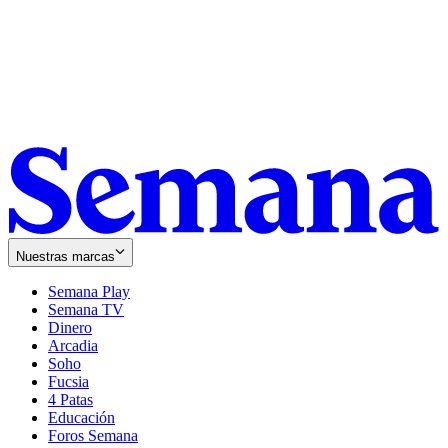
Nuestras marcas
Semana Play
Semana TV
Dinero
Arcadia
Soho
Opens
Fucsia
in
Opens
4 Patas
new
in
Educación
window
new
Foros Semana
window