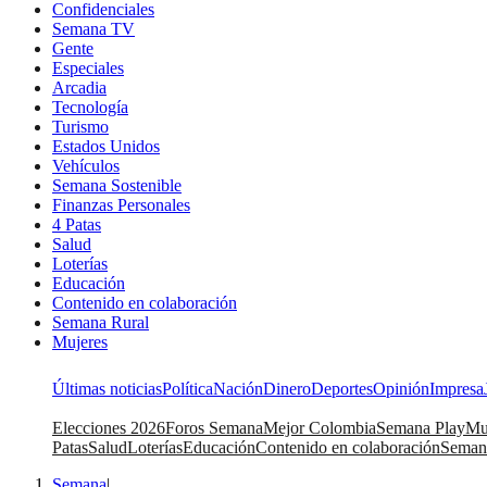
Confidenciales
Semana TV
Gente
Especiales
Arcadia
Tecnología
Turismo
Estados Unidos
Vehículos
Semana Sostenible
Finanzas Personales
4 Patas
Salud
Loterías
Educación
Contenido en colaboración
Semana Rural
Mujeres
Últimas noticias
Política
Nación
Dinero
Deportes
Opinión
Impresa
Elecciones 2026
Foros Semana
Mejor Colombia
Semana Play
Mu
Patas
Salud
Loterías
Educación
Contenido en colaboración
Seman
Semana
|