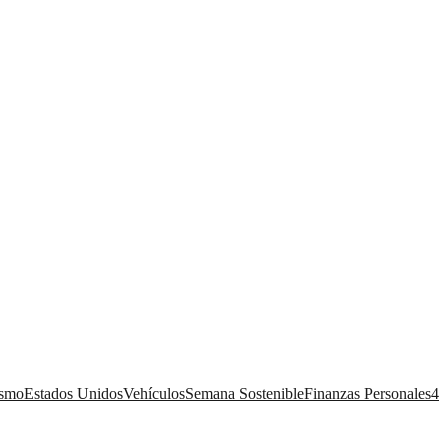
ismo
Estados Unidos
Vehículos
Semana Sostenible
Finanzas Personales
4