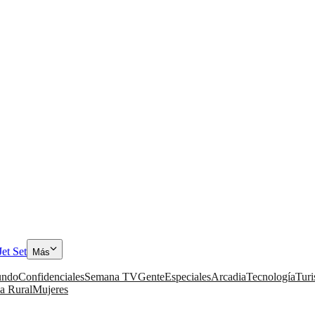
Jet Set
Más
ndo
Confidenciales
Semana TV
Gente
Especiales
Arcadia
Tecnología
Tur
a Rural
Mujeres