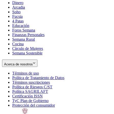
Dinero
Arcadia
Soho
Opens
Fucsia
in
Opens
4 Patas
new
in
Educación
window
new
Foros Semana
window
Finanzas Personales
Semana Rural
Cocina
Círculo de Mujeres
Semana Sostenible
Acerca de nosotros
Términos de uso
Opens
Política de Tratamiento de Datos
in
Opens
Términos suscripciones
new
Opens
in
Política de Riesgos C/ST
window
in
Opens
new
Política SAGRILAFT
Opens
new
in
window
Certificación ISSN
Opens
in
window
new
TyC Plan de Gobierno
in
new
Opens
window
Protección del consumidor
new
window
in
Opens
window
new
in