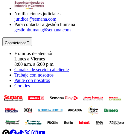
window
new
window
Notificaciones judiciales
juridica@semana.com
Para contactar a gestión humana
gestionhumana@semana.com
Contáctenos
Horarios de atención
Lunes a Viernes
8:00 a.m. a 6:00 p.m.
Canales de servicio al cliente
Trabaje con nosotros
Paute con nosotros
Cookies
Opens
Opens
Opens
Opens
Opens