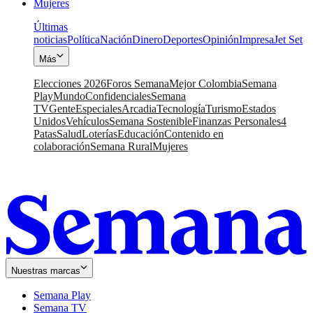
Mujeres
Últimas
noticias
Política
Nación
Dinero
Deportes
Opinión
Impresa
Jet Set
Más
Elecciones 2026
Foros Semana
Mejor Colombia
Semana
Play
Mundo
Confidenciales
Semana
TV
Gente
Especiales
Arcadia
Tecnología
Turismo
Estados
Unidos
Vehículos
Semana Sostenible
Finanzas Personales
4
Patas
Salud
Loterías
Educación
Contenido en
colaboración
Semana Rural
Mujeres
Nuestras marcas
Semana Play
Semana TV