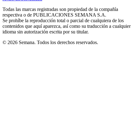
new
new
new
new
new
in
window
window
window
window
window
Todas las marcas registradas son propiedad de la compañía
new
respectiva o de PUBLICACIONES SEMANA S.A.
window
Se prohíbe la reproducción total o parcial de cualquiera de los
contenidos que aquí aparezca, así como su traducción a cualquier
idioma sin autorización escrita por su titular.
© 2026 Semana. Todos los derechos reservados.