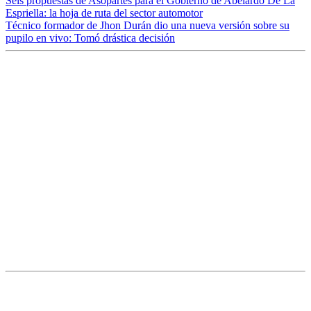
Seis propuestas de Asopartes para el Gobierno de Abelardo De La
Espriella: la hoja de ruta del sector automotor
Técnico formador de Jhon Durán dio una nueva versión sobre su
pupilo en vivo: Tomó drástica decisión