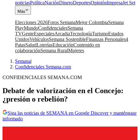
noticias
Política
Nación
Dinero
Deportes
Opinión
Impresa
Jet Set
Más
Elecciones 2026
Foros Semana
Mejor Colombia
Semana
Play
Mundo
Confidenciales
Semana
TV
Gente
Especiales
Arcadia
Tecnología
Turismo
Estados
Unidos
Vehículos
Semana Sostenible
Finanzas Personales
4
Patas
Salud
Loterías
Educación
Contenido en
colaboración
Semana Rural
Mujeres
Semana
|
Confidenciales Semana.com
CONFIDENCIALES SEMANA.COM
Debate de valorización en el Concejo:
¿presión o rebelión?
Siga las noticias de SEMANA en Google Discover y manténgase
informado