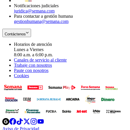
Notificaciones judiciales
juridica@semana.com
Para contactar a gestión humana
gestionhumana@semana.com
Contáctenos
Horarios de atención
Lunes a Viernes
8:00 a.m. a 6:00 p.m.
Canales de servicio al cliente
Trabaje con nosotros
Paute con nosotros
Cookies
Opens
Opens
Opens
Opens
Opens
in
in
in
in
in
Aviso de Privacidad
Opens