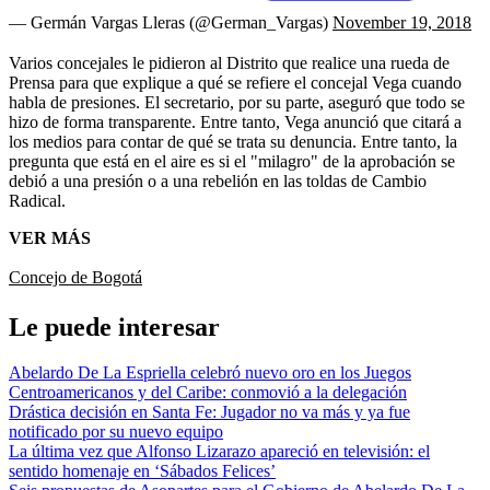
— Germán Vargas Lleras (@German_Vargas)
November 19, 2018
Varios concejales le pidieron al Distrito que realice una rueda de
Prensa para que explique a qué se refiere el concejal Vega cuando
habla de presiones. El secretario, por su parte, aseguró que todo se
hizo de forma transparente. Entre tanto, Vega anunció que citará a
los medios para contar de qué se trata su denuncia. Entre tanto, la
pregunta que está en el aire es si el "milagro" de la aprobación se
debió a una presión o a una rebelión en las toldas de Cambio
Radical.
VER MÁS
Concejo de Bogotá
Le puede interesar
Abelardo De La Espriella celebró nuevo oro en los Juegos
Centroamericanos y del Caribe: conmovió a la delegación
Drástica decisión en Santa Fe: Jugador no va más y ya fue
notificado por su nuevo equipo
La última vez que Alfonso Lizarazo apareció en televisión: el
sentido homenaje en ‘Sábados Felices’