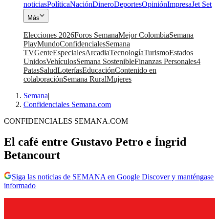
noticias
Política
Nación
Dinero
Deportes
Opinión
Impresa
Jet Set
Más
Elecciones 2026
Foros Semana
Mejor Colombia
Semana
Play
Mundo
Confidenciales
Semana
TV
Gente
Especiales
Arcadia
Tecnología
Turismo
Estados
Unidos
Vehículos
Semana Sostenible
Finanzas Personales
4
Patas
Salud
Loterías
Educación
Contenido en
colaboración
Semana Rural
Mujeres
Semana
|
Confidenciales Semana.com
CONFIDENCIALES SEMANA.COM
El café entre Gustavo Petro e Íngrid
Betancourt
Siga las noticias de SEMANA en Google Discover y manténgase
informado