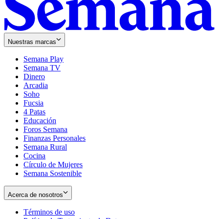
Nuestras marcas
Semana Play
Semana TV
Dinero
Arcadia
Soho
Opens
Fucsia
in
Opens
4 Patas
new
in
Educación
window
new
Foros Semana
window
Finanzas Personales
Semana Rural
Cocina
Círculo de Mujeres
Semana Sostenible
Acerca de nosotros
Términos de uso
Opens