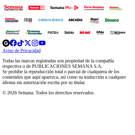
Opens
Opens
Opens
Opens
Opens
in
in
in
in
in
Aviso de Privacidad
Opens
new
new
new
new
new
in
window
window
window
window
window
Todas las marcas registradas son propiedad de la compañía
new
respectiva o de PUBLICACIONES SEMANA S.A.
window
Se prohíbe la reproducción total o parcial de cualquiera de los
contenidos que aquí aparezca, así como su traducción a cualquier
idioma sin autorización escrita por su titular.
© 2026 Semana. Todos los derechos reservados.