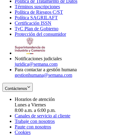
Política de Tratamiento de Datos
in
Opens
Términos suscripciones
new
Opens
in
Política de Riesgos C/ST
window
in
Opens
new
Política SAGRILAFT
Opens
new
in
window
Certificación ISSN
Opens
in
window
new
TyC Plan de Gobierno
in
new
Opens
window
Protección del consumidor
new
window
in
Opens
window
new
in
window
new
window
Notificaciones judiciales
juridica@semana.com
Para contactar a gestión humana
gestionhumana@semana.com
Contáctenos
Horarios de atención
Lunes a Viernes
8:00 a.m. a 6:00 p.m.
Canales de servicio al cliente
Trabaje con nosotros
Paute con nosotros
Cookies