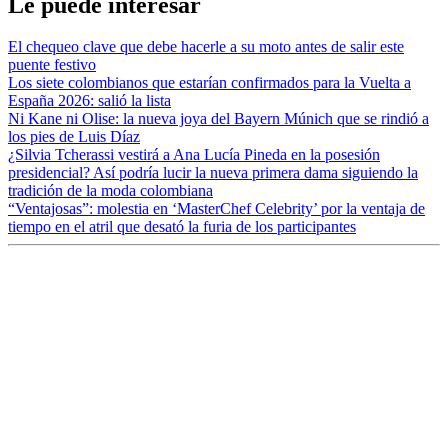
Le puede interesar
El chequeo clave que debe hacerle a su moto antes de salir este
puente festivo
Los siete colombianos que estarían confirmados para la Vuelta a
España 2026: salió la lista
Ni Kane ni Olise: la nueva joya del Bayern Múnich que se rindió a
los pies de Luis Díaz
¿Silvia Tcherassi vestirá a Ana Lucía Pineda en la posesión
presidencial? Así podría lucir la nueva primera dama siguiendo la
tradición de la moda colombiana
“Ventajosas”: molestia en ‘MasterChef Celebrity’ por la ventaja de
tiempo en el atril que desató la furia de los participantes