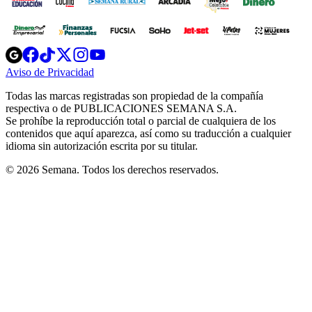
Opens
Opens
Opens
Opens
Opens
in
in
in
in
in
Aviso de Privacidad
Opens
new
new
new
new
new
in
window
window
window
window
window
Todas las marcas registradas son propiedad de la compañía
new
respectiva o de PUBLICACIONES SEMANA S.A.
window
Se prohíbe la reproducción total o parcial de cualquiera de los
contenidos que aquí aparezca, así como su traducción a cualquier
idioma sin autorización escrita por su titular.
© 2026 Semana. Todos los derechos reservados.