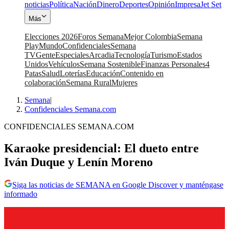
noticias
Política
Nación
Dinero
Deportes
Opinión
Impresa
Jet Set
Más
Elecciones 2026
Foros Semana
Mejor Colombia
Semana
Play
Mundo
Confidenciales
Semana
TV
Gente
Especiales
Arcadia
Tecnología
Turismo
Estados
Unidos
Vehículos
Semana Sostenible
Finanzas Personales
4
Patas
Salud
Loterías
Educación
Contenido en
colaboración
Semana Rural
Mujeres
Semana
|
Confidenciales Semana.com
CONFIDENCIALES SEMANA.COM
Karaoke presidencial: El dueto entre
Iván Duque y Lenín Moreno
Siga las noticias de SEMANA en Google Discover y manténgase
informado