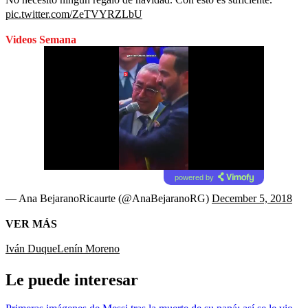
pic.twitter.com/ZeTVYRZLbU
Videos Semana
powered by
— Ana BejaranoRicaurte (@AnaBejaranoRG)
December 5, 2018
VER MÁS
Iván Duque
Lenín Moreno
Le puede interesar