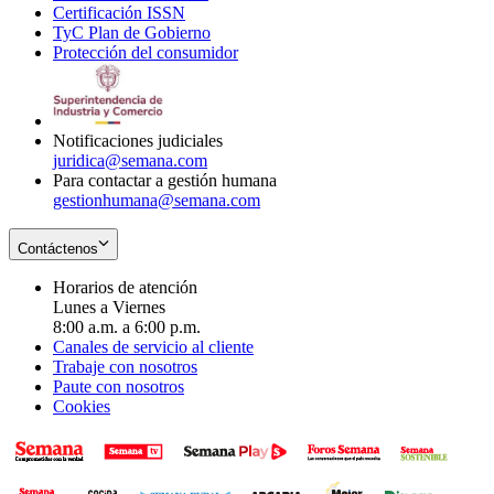
Certificación ISSN
Opens
in
window
new
TyC Plan de Gobierno
in
new
Opens
window
Protección del consumidor
new
window
in
Opens
window
new
in
window
new
window
Notificaciones judiciales
juridica@semana.com
Para contactar a gestión humana
gestionhumana@semana.com
Contáctenos
Horarios de atención
Lunes a Viernes
8:00 a.m. a 6:00 p.m.
Canales de servicio al cliente
Trabaje con nosotros
Paute con nosotros
Cookies