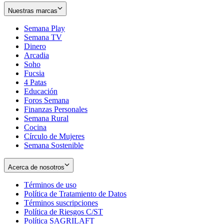
Nuestras marcas
Semana Play
Semana TV
Dinero
Arcadia
Soho
Opens
Fucsia
in
Opens
4 Patas
new
in
Educación
window
new
Foros Semana
window
Finanzas Personales
Semana Rural
Cocina
Círculo de Mujeres
Semana Sostenible
Acerca de nosotros
Términos de uso
Opens
Política de Tratamiento de Datos
in
Opens
Términos suscripciones
new
Opens
in
Política de Riesgos C/ST
window
in
Opens
new
Política SAGRILAFT
Opens
new
in
window