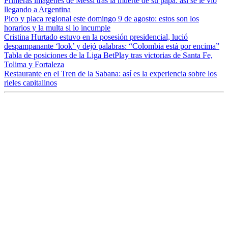
Primeras imágenes de Messi tras la muerte de su papá: así se le vio
llegando a Argentina
Pico y placa regional este domingo 9 de agosto: estos son los
horarios y la multa si lo incumple
Cristina Hurtado estuvo en la posesión presidencial, lució
despampanante ‘look’ y dejó palabras: “Colombia está por encima”
Tabla de posiciones de la Liga BetPlay tras victorias de Santa Fe,
Tolima y Fortaleza
Restaurante en el Tren de la Sabana: así es la experiencia sobre los
rieles capitalinos