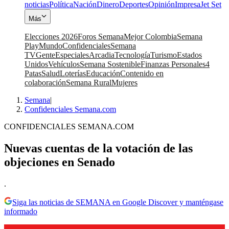
noticias
Política
Nación
Dinero
Deportes
Opinión
Impresa
Jet Set
Más
Elecciones 2026
Foros Semana
Mejor Colombia
Semana
Play
Mundo
Confidenciales
Semana
TV
Gente
Especiales
Arcadia
Tecnología
Turismo
Estados
Unidos
Vehículos
Semana Sostenible
Finanzas Personales
4
Patas
Salud
Loterías
Educación
Contenido en
colaboración
Semana Rural
Mujeres
Semana
|
Confidenciales Semana.com
CONFIDENCIALES SEMANA.COM
Nuevas cuentas de la votación de las
objeciones en Senado
.
Siga las noticias de SEMANA en Google Discover y manténgase
informado