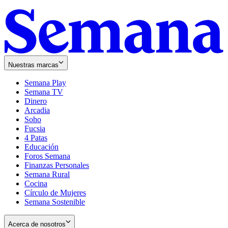
Nuestras marcas
Semana Play
Semana TV
Dinero
Arcadia
Soho
Opens
Fucsia
in
Opens
4 Patas
new
in
Educación
window
new
Foros Semana
window
Finanzas Personales
Semana Rural
Cocina
Círculo de Mujeres
Semana Sostenible
Acerca de nosotros