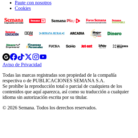
Paute con nosotros
Cookies
Opens
Opens
Opens
Opens
Opens
in
in
in
in
in
Aviso de Privacidad
Opens
new
new
new
new
new
in
window
window
window
window
window
Todas las marcas registradas son propiedad de la compañía
new
respectiva o de PUBLICACIONES SEMANA S.A.
window
Se prohíbe la reproducción total o parcial de cualquiera de los
contenidos que aquí aparezca, así como su traducción a cualquier
idioma sin autorización escrita por su titular.
© 2026 Semana. Todos los derechos reservados.