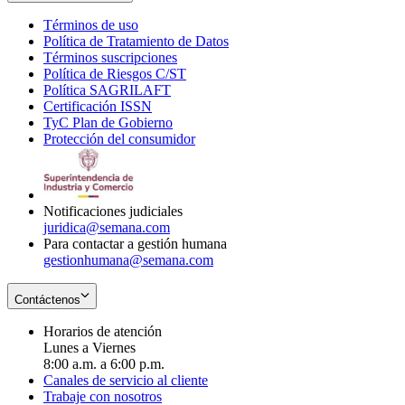
Términos de uso
Opens
Política de Tratamiento de Datos
in
Opens
Términos suscripciones
new
Opens
in
Política de Riesgos C/ST
window
in
Opens
new
Política SAGRILAFT
Opens
new
in
window
Certificación ISSN
Opens
in
window
new
TyC Plan de Gobierno
in
new
Opens
window
Protección del consumidor
new
window
in
Opens
window
new
in
window
new
window
Notificaciones judiciales
juridica@semana.com
Para contactar a gestión humana
gestionhumana@semana.com
Contáctenos
Horarios de atención
Lunes a Viernes
8:00 a.m. a 6:00 p.m.
Canales de servicio al cliente
Trabaje con nosotros