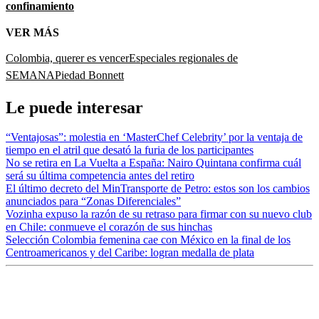
confinamiento
VER MÁS
Colombia, querer es vencer
Especiales regionales de
SEMANA
Piedad Bonnett
Le puede interesar
“Ventajosas”: molestia en ‘MasterChef Celebrity’ por la ventaja de
tiempo en el atril que desató la furia de los participantes
No se retira en La Vuelta a España: Nairo Quintana confirma cuál
será su última competencia antes del retiro
El último decreto del MinTransporte de Petro: estos son los cambios
anunciados para “Zonas Diferenciales”
Vozinha expuso la razón de su retraso para firmar con su nuevo club
en Chile: conmueve el corazón de sus hinchas
Selección Colombia femenina cae con México en la final de los
Centroamericanos y del Caribe: logran medalla de plata