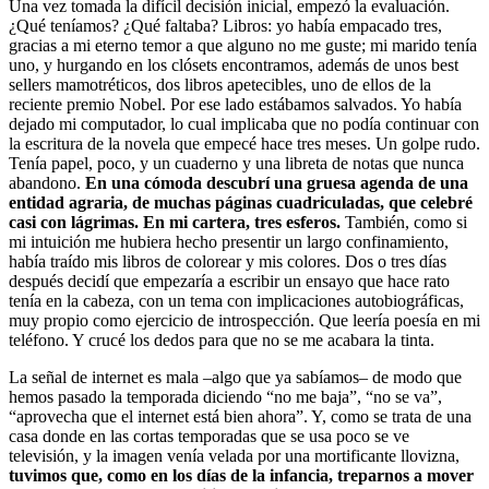
Una vez tomada la difícil decisión inicial, empezó la evaluación.
¿Qué teníamos? ¿Qué faltaba? Libros: yo había empacado tres,
gracias a mi eterno temor a que alguno no me guste; mi marido tenía
uno, y hurgando en los clósets encontramos, además de unos best
sellers mamotréticos, dos libros apetecibles, uno de ellos de la
reciente premio Nobel. Por ese lado estábamos salvados. Yo había
dejado mi computador, lo cual implicaba que no podía continuar con
la escritura de la novela que empecé hace tres meses. Un golpe rudo.
Tenía papel, poco, y un cuaderno y una libreta de notas que nunca
abandono.
En una cómoda descubrí una gruesa agenda de una
entidad agraria, de muchas páginas cuadriculadas, que celebré
casi con lágrimas. En mi cartera, tres esferos.
También, como si
mi intuición me hubiera hecho presentir un largo confinamiento,
había traído mis libros de colorear y mis colores. Dos o tres días
después decidí que empezaría a escribir un ensayo que hace rato
tenía en la cabeza, con un tema con implicaciones autobiográficas,
muy propio como ejercicio de introspección. Que leería poesía en mi
teléfono. Y crucé los dedos para que no se me acabara la tinta.
La señal de internet es mala –algo que ya sabíamos– de modo que
hemos pasado la temporada diciendo “no me baja”, “no se va”,
“aprovecha que el internet está bien ahora”. Y, como se trata de una
casa donde en las cortas temporadas que se usa poco se ve
televisión, y la imagen venía velada por una mortificante llovizna,
tuvimos que, como en los días de la infancia, treparnos a mover