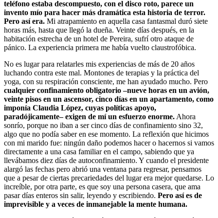
teléfono estaba descompuesto, con el disco roto, parece un
invento mío para hacer más dramática esta historia de terror.
Pero así era.
Mi atrapamiento en aquella casa fantasmal duró siete
horas más, hasta que llegó la dueña. Veinte días después, en la
habitación estrecha de un hotel de Pereira, sufrí otro ataque de
pánico. La experiencia primera me había vuelto claustrofóbica.
No es lugar para relatarles mis experiencias de más de 20 años
luchando contra este mal. Montones de terapias y la práctica del
yoga, con su respiración consciente, me han ayudado mucho. Pero
cualquier confinamiento obligatorio –nueve horas en un avión,
veinte pisos en un ascensor, cinco días en un apartamento, como
imponía Claudia López, cuyas políticas apoyo,
paradójicamente– exigen de mí un esfuerzo enorme.
Ahora
sonrío, porque no iban a ser cinco días de confinamiento sino 32,
algo que no podía saber en ese momento. La reflexión que hicimos
con mi marido fue: ningún daño podemos hacer o hacernos si vamos
directamente a una casa familiar en el campo, sabiendo que ya
llevábamos diez días de autoconfinamiento. Y cuando el presidente
alargó las fechas pero abrió una ventana para regresar, pensamos
que a pesar de ciertas precariedades del lugar era mejor quedarse. Lo
increíble, por otra parte, es que soy una persona casera, que ama
pasar días enteros sin salir, leyendo y escribiendo.
Pero así es de
imprevisible y a veces de inmanejable la mente humana.