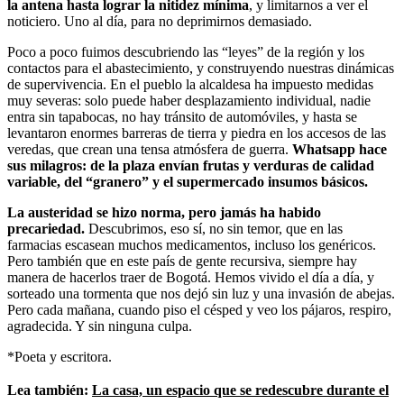
la antena hasta lograr la nitidez mínima
, y limitarnos a ver el
noticiero. Uno al día, para no deprimirnos demasiado.
Poco a poco fuimos descubriendo las “leyes” de la región y los
contactos para el abastecimiento, y construyendo nuestras dinámicas
de supervivencia. En el pueblo la alcaldesa ha impuesto medidas
muy severas: solo puede haber desplazamiento individual, nadie
entra sin tapabocas, no hay tránsito de automóviles, y hasta se
levantaron enormes barreras de tierra y piedra en los accesos de las
veredas, que crean una tensa atmósfera de guerra.
Whatsapp hace
sus milagros: de la plaza envían frutas y verduras de calidad
variable, del “granero” y el supermercado insumos básicos.
La austeridad se hizo norma, pero jamás ha habido
precariedad.
Descubrimos, eso sí, no sin temor, que en las
farmacias escasean muchos medicamentos, incluso los genéricos.
Pero también que en este país de gente recursiva, siempre hay
manera de hacerlos traer de Bogotá. Hemos vivido el día a día, y
sorteado una tormenta que nos dejó sin luz y una invasión de abejas.
Pero cada mañana, cuando piso el césped y veo los pájaros, respiro,
agradecida. Y sin ninguna culpa.
*Poeta y escritora.
Lea también:
La casa, un espacio que se redescubre durante el