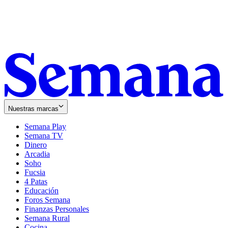
Nuestras marcas
Semana Play
Semana TV
Dinero
Arcadia
Soho
Opens
Fucsia
in
Opens
4 Patas
new
in
Educación
window
new
Foros Semana
window
Finanzas Personales
Semana Rural
Cocina