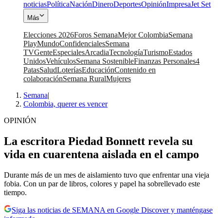
noticias
Política
Nación
Dinero
Deportes
Opinión
Impresa
Jet Set
Más
Elecciones 2026
Foros Semana
Mejor Colombia
Semana
Play
Mundo
Confidenciales
Semana
TV
Gente
Especiales
Arcadia
Tecnología
Turismo
Estados
Unidos
Vehículos
Semana Sostenible
Finanzas Personales
4
Patas
Salud
Loterías
Educación
Contenido en
colaboración
Semana Rural
Mujeres
Semana
|
Colombia, querer es vencer
OPINIÓN
La escritora Piedad Bonnett revela su
vida en cuarentena aislada en el campo
Durante más de un mes de aislamiento tuvo que enfrentar una vieja
fobia. Con un par de libros, colores y papel ha sobrellevado este
tiempo.
Siga las noticias de SEMANA en Google Discover y manténgase