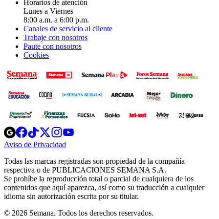
Horarios de atención
Lunes a Viernes
8:00 a.m. a 6:00 p.m.
Canales de servicio al cliente
Trabaje con nosotros
Paute con nosotros
Cookies
Opens
Opens
Opens
Opens
Opens
in
in
in
in
in
Aviso de Privacidad
Opens
new
new
new
new
new
in
window
window
window
window
window
Todas las marcas registradas son propiedad de la compañía
new
respectiva o de PUBLICACIONES SEMANA S.A.
window
Se prohíbe la reproducción total o parcial de cualquiera de los
contenidos que aquí aparezca, así como su traducción a cualquier
idioma sin autorización escrita por su titular.
© 2026 Semana. Todos los derechos reservados.