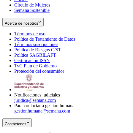
Círculo de Mujeres
Semana Sostenible
Acerca de nosotros
Términos de uso
Opens
Política de Tratamiento de Datos
in
Opens
Términos suscripciones
new
Opens
in
Política de Riesgos C/ST
window
in
Opens
new
Política SAGRILAFT
Opens
new
in
window
Certificación ISSN
Opens
in
window
new
TyC Plan de Gobierno
in
new
Opens
window
Protección del consumidor
new
window
in
Opens
window
new
in
window
new
window
Notificaciones judiciales
juridica@semana.com
Para contactar a gestión humana
gestionhumana@semana.com
Contáctenos