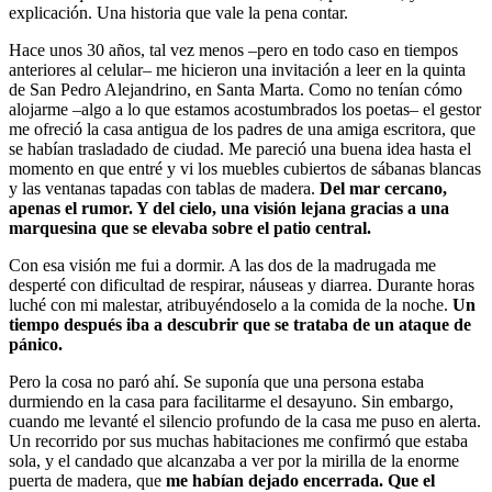
explicación. Una historia que vale la pena contar.
Hace unos 30 años, tal vez menos –pero en todo caso en tiempos
anteriores al celular– me hicieron una invitación a leer en la quinta
de San Pedro Alejandrino, en Santa Marta. Como no tenían cómo
alojarme –algo a lo que estamos acostumbrados los poetas– el gestor
me ofreció la casa antigua de los padres de una amiga escritora, que
se habían trasladado de ciudad. Me pareció una buena idea hasta el
momento en que entré y vi los muebles cubiertos de sábanas blancas
y las ventanas tapadas con tablas de madera.
Del mar cercano,
apenas el rumor. Y del cielo, una visión lejana gracias a una
marquesina que se elevaba sobre el patio central.
Con esa visión me fui a dormir. A las dos de la madrugada me
desperté con dificultad de respirar, náuseas y diarrea. Durante horas
luché con mi malestar, atribuyéndoselo a la comida de la noche.
Un
tiempo después iba a descubrir que se trataba de un ataque de
pánico.
Pero la cosa no paró ahí. Se suponía que una persona estaba
durmiendo en la casa para facilitarme el desayuno. Sin embargo,
cuando me levanté el silencio profundo de la casa me puso en alerta.
Un recorrido por sus muchas habitaciones me confirmó que estaba
sola, y el candado que alcanzaba a ver por la mirilla de la enorme
puerta de madera, que
me habían dejado encerrada. Que el