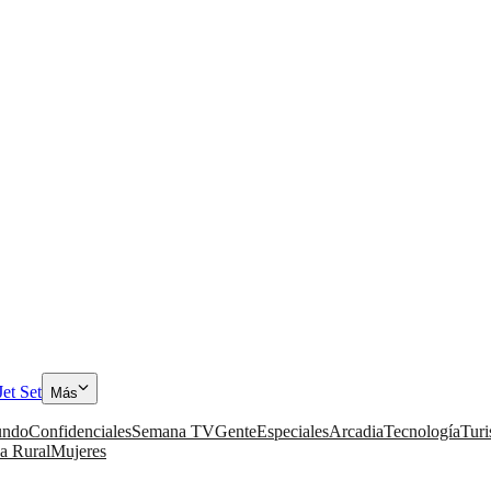
Jet Set
Más
ndo
Confidenciales
Semana TV
Gente
Especiales
Arcadia
Tecnología
Tur
a Rural
Mujeres