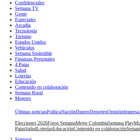
Confidenciales
Semana TV
Gente
Especiales
Arcadia
Tecnología
Turismo
Estados Unidos
Vehículos
Semana Sostenible
Finanzas Personales
4 Patas
Salud
Loterías
Educación
Contenido en colaboración
Semana Rural
Mujeres
Últimas noticias
Política
Nación
Dinero
Deportes
Opinión
Impresa
Elecciones 2026
Foros Semana
Mejor Colombia
Semana Play
Mu
Patas
Salud
Loterías
Educación
Contenido en colaboración
Seman
Semana
|