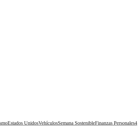
ismo
Estados Unidos
Vehículos
Semana Sostenible
Finanzas Personales
4