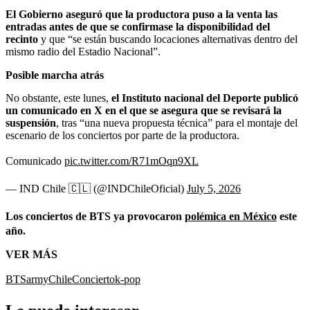
El Gobierno aseguró que la productora puso a la venta las
entradas antes de que se confirmase la disponibilidad del
recinto
y que “se están buscando locaciones alternativas dentro del
mismo radio del Estadio Nacional”.
Posible marcha atrás
No obstante, este lunes,
el Instituto nacional del Deporte publicó
un comunicado en X en el que se asegura que se revisará la
suspensión
, tras “una nueva propuesta técnica” para el montaje del
escenario de los conciertos por parte de la productora.
Comunicado
pic.twitter.com/R71mOqn9XL
— IND Chile 🇨🇱 (@INDChileOficial)
July 5, 2026
Los conciertos de BTS ya provocaron
polémica en México
este
año.
VER MÁS
BTS
army
Chile
Concierto
k-pop