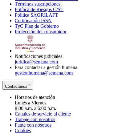
Términos suscripciones
new
Opens
in
Política de Riesgos C/ST
window
in
Opens
new
Política SAGRILAFT
Opens
new
in
window
Certificación ISSN
Opens
in
window
new
TyC Plan de Gobierno
in
new
Opens
window
Protección del consumidor
new
window
in
Opens
window
new
in
window
new
window
Notificaciones judiciales
juridica@semana.com
Para contactar a gestión humana
gestionhumana@semana.com
Contáctenos
Horarios de atención
Lunes a Viernes
8:00 a.m. a 6:00 p.m.
Canales de servicio al cliente
Trabaje con nosotros
Paute con nosotros
Cookies