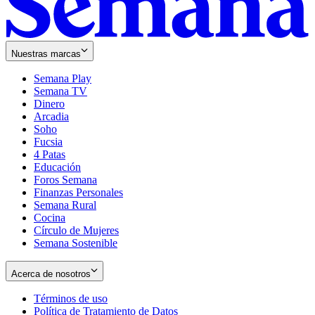
Nuestras marcas
Semana Play
Semana TV
Dinero
Arcadia
Soho
Opens
Fucsia
in
Opens
4 Patas
new
in
Educación
window
new
Foros Semana
window
Finanzas Personales
Semana Rural
Cocina
Círculo de Mujeres
Semana Sostenible
Acerca de nosotros
Términos de uso
Opens
Política de Tratamiento de Datos
in
Opens