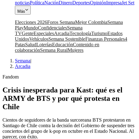
noticias
Política
Nación
Dinero
Deportes
Opinión
Impresa
Jet Set
Más
Elecciones 2026
Foros Semana
Mejor Colombia
Semana
Play
Mundo
Confidenciales
Semana
TV
Gente
Especiales
Arcadia
Tecnología
Turismo
Estados
Unidos
Vehículos
Semana Sostenible
Finanzas Personales
4
Patas
Salud
Loterías
Educación
Contenido en
colaboración
Semana Rural
Mujeres
Semana
|
Arcadia
Fandom
Crisis inesperada para Kast: qué es el
ARMY de BTS y por qué protesta en
Chile
Cientos de seguidores de la banda surcoreana BTS protestaron en
Santiago de Chile contra la decisión del Gobierno de suspender tres
conciertos del grupo de k-pop en octubre en el Estado Nacional. Al
parecer, con éxito.