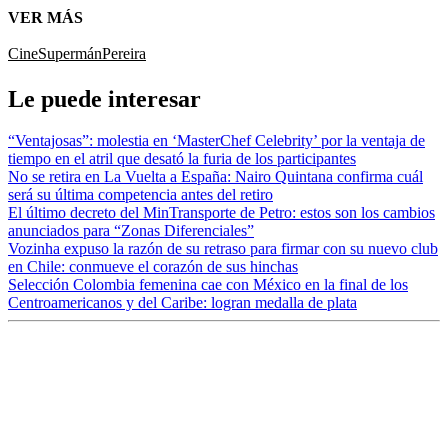
VER MÁS
Cine
Supermán
Pereira
Le puede interesar
“Ventajosas”: molestia en ‘MasterChef Celebrity’ por la ventaja de
tiempo en el atril que desató la furia de los participantes
No se retira en La Vuelta a España: Nairo Quintana confirma cuál
será su última competencia antes del retiro
El último decreto del MinTransporte de Petro: estos son los cambios
anunciados para “Zonas Diferenciales”
Vozinha expuso la razón de su retraso para firmar con su nuevo club
en Chile: conmueve el corazón de sus hinchas
Selección Colombia femenina cae con México en la final de los
Centroamericanos y del Caribe: logran medalla de plata