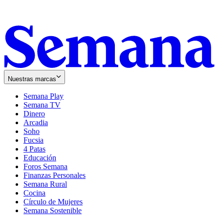
Nuestras marcas
Semana Play
Semana TV
Dinero
Arcadia
Soho
Opens
Fucsia
in
Opens
4 Patas
new
in
Educación
window
new
Foros Semana
window
Finanzas Personales
Semana Rural
Cocina
Círculo de Mujeres
Semana Sostenible