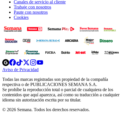
Canales de servicio al cliente
Trabaje con nosotros
Paute con nosotros
Cookies
Opens
Opens
Opens
Opens
Opens
in
in
in
in
in
Aviso de Privacidad
Opens
new
new
new
new
new
in
window
window
window
window
window
Todas las marcas registradas son propiedad de la compañía
new
respectiva o de PUBLICACIONES SEMANA S.A.
window
Se prohíbe la reproducción total o parcial de cualquiera de los
contenidos que aquí aparezca, así como su traducción a cualquier
idioma sin autorización escrita por su titular.
© 2026 Semana. Todos los derechos reservados.