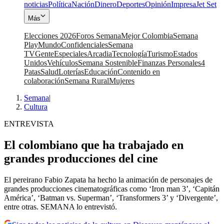
noticias
Política
Nación
Dinero
Deportes
Opinión
Impresa
Jet Set
Más
Elecciones 2026
Foros Semana
Mejor Colombia
Semana
Play
Mundo
Confidenciales
Semana
TV
Gente
Especiales
Arcadia
Tecnología
Turismo
Estados
Unidos
Vehículos
Semana Sostenible
Finanzas Personales
4
Patas
Salud
Loterías
Educación
Contenido en
colaboración
Semana Rural
Mujeres
Semana
|
Cultura
ENTREVISTA
El colombiano que ha trabajado en
grandes producciones del cine
El pereirano Fabio Zapata ha hecho la animación de personajes de
grandes producciones cinematográficas como ‘Iron man 3’, ‘Capitán
América’, ‘Batman vs. Superman’, ‘Transformers 3’ y ‘Divergente’,
entre otras. SEMANA lo entrevistó.