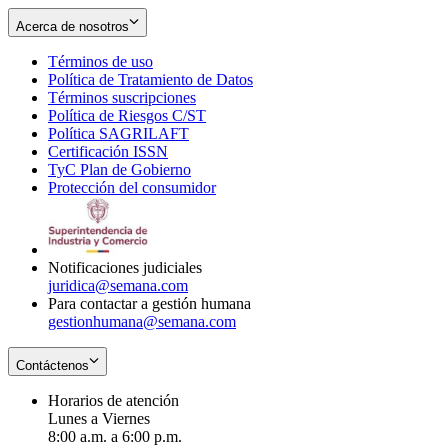
Acerca de nosotros
Términos de uso
Opens
Política de Tratamiento de Datos
in
Opens
Términos suscripciones
new
Opens
in
Política de Riesgos C/ST
window
in
Opens
new
Política SAGRILAFT
Opens
new
in
window
Certificación ISSN
Opens
in
window
new
TyC Plan de Gobierno
in
new
Opens
window
Protección del consumidor
new
window
in
Opens
window
new
in
window
new
window
Notificaciones judiciales
juridica@semana.com
Para contactar a gestión humana
gestionhumana@semana.com
Contáctenos
Horarios de atención
Lunes a Viernes
8:00 a.m. a 6:00 p.m.