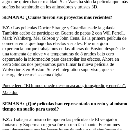
algo que quiero hacer realidad. Star Wars ha sido la película que más
sueños ha sembrado en los animadores y artistas 3D.
SEMANA: ¿Cuáles fueron sus proyectos más recientes?
F.Z.:
Las películas Doctor Strange y Guardianes de la galaxia.
También acabo de participar en Guerra de papás 2 con Will Ferrell,
Mark Wahlberg, Mel Gibson y John Cena. Es la primera película de
comedia en la que hago los efectos visuales. Fue una gran
experiencia porque trabajamos en las afueras de Boston después de
una tormenta de nieve y a temperaturas de 8 grados bajo cero
capturando la información para desarrollar los efectos. Ahora en
Zero Studios nos preparamos para filmar la nueva película de
Wolverine 3 en Boston. Seré el integration supervisor, que se
encarga de crear el sistema digital.
Puede leer:
"El humor puede desenmascarar, transgredir y enseñar":
Matador
SEMANA: ¿Qué películas han representado un reto y al mismo
tiempo un sueño para usted?
F.Z.:
Trabajar al mismo tiempo en las películas de El vengador
fantasma y Superman regresa fue un reto fascinante. Fue un mes
muy desgastante por las largas horas de trabajo y el sinnúmero de