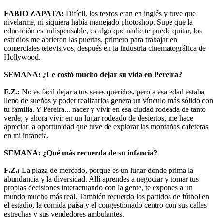
FABIO ZAPATA:
Difícil, los textos eran en inglés y tuve que
nivelarme, ni siquiera había manejado photoshop. Supe que la
educación es indispensable, es algo que nadie te puede quitar, los
estudios me abrieron las puertas, primero para trabajar en
comerciales televisivos, después en la industria cinematográfica de
Hollywood.
SEMANA: ¿Le costó mucho dejar su vida en Pereira?
F.Z.:
No es fácil dejar a tus seres queridos, pero a esa edad estaba
lleno de sueños y poder realizarlos genera un vínculo más sólido con
tu familia. Y Pereira... nacer y vivir en esa ciudad rodeada de tanto
verde, y ahora vivir en un lugar rodeado de desiertos, me hace
apreciar la oportunidad que tuve de explorar las montañas cafeteras
en mi infancia.
SEMANA: ¿Qué más recuerda de su infancia?
F.Z.:
La plaza de mercado, porque es un lugar donde prima la
abundancia y la diversidad. Allí aprendes a negociar y tomar tus
propias decisiones interactuando con la gente, te expones a un
mundo mucho más real. También recuerdo los partidos de fútbol en
el estadio, la comida paisa y el congestionado centro con sus calles
estrechas y sus vendedores ambulantes.