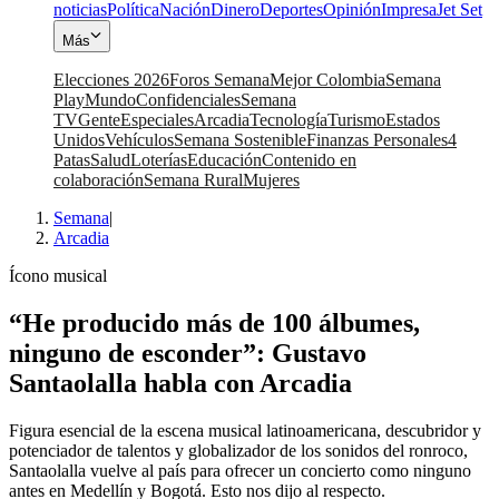
noticias
Política
Nación
Dinero
Deportes
Opinión
Impresa
Jet Set
Más
Elecciones 2026
Foros Semana
Mejor Colombia
Semana
Play
Mundo
Confidenciales
Semana
TV
Gente
Especiales
Arcadia
Tecnología
Turismo
Estados
Unidos
Vehículos
Semana Sostenible
Finanzas Personales
4
Patas
Salud
Loterías
Educación
Contenido en
colaboración
Semana Rural
Mujeres
Semana
|
Arcadia
Ícono musical
“He producido más de 100 álbumes,
ninguno de esconder”: Gustavo
Santaolalla habla con Arcadia
Figura esencial de la escena musical latinoamericana, descubridor y
potenciador de talentos y globalizador de los sonidos del ronroco,
Santaolalla vuelve al país para ofrecer un concierto como ninguno
antes en Medellín y Bogotá. Esto nos dijo al respecto.