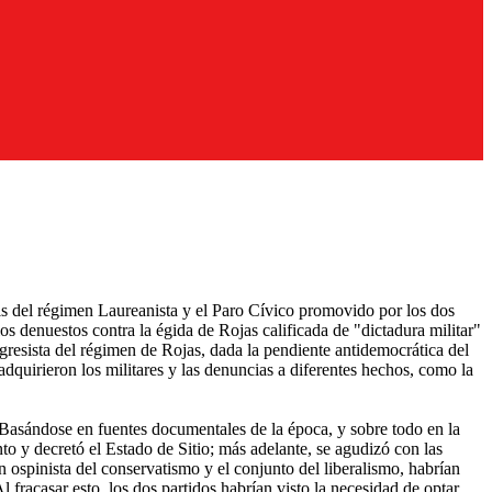
isis del régimen Laureanista y el Paro Cívico promovido por los dos
os denuestos contra la égida de Rojas calificada de "dictadura militar"
ogresista del régimen de Rojas, dada la pendiente antidemocrática del
dquirieron los militares y las denuncias a diferentes hechos, como la
r. Basándose en fuentes documentales de la época, y sobre todo en la
to y decretó el Estado de Sitio; más adelante, se agudizó con las
n ospinista del conservatismo y el conjunto del liberalismo, habrían
racasar esto, los dos partidos habrían visto la necesidad de optar