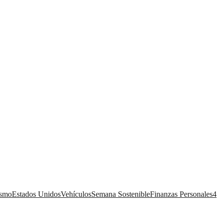
ismo
Estados Unidos
Vehículos
Semana Sostenible
Finanzas Personales
4