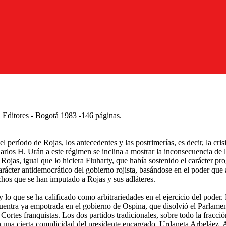
a Editores - Bogotá 1983 -146 páginas.
l período de Rojas, los antecedentes y las postrimerías, es decir, la cr
arlos H. Urán a este régimen se inclina a mostrar la inconsecuencia de l
Rojas, igual que lo hiciera Fluharty, que había sostenido el carácter pr
ácter antidemocrático del gobierno rojista, basándose en el poder que a
chos que se han imputado a Rojas y sus adláteres.
y lo que se ha calificado como arbitrariedades en el ejercicio del pode
cuentra ya empotrada en el gobierno de Ospina, que disolvió el Parlamen
rtes franquistas. Los dos partidos tradicionales, sobre todo la fracció
a cierta complicidad del presidente encargado, Urdaneta Arbeláez. Al f