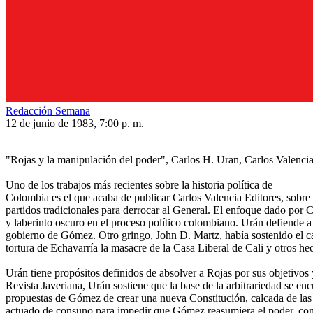
Redacción Semana
12 de junio de 1983, 7:00 p. m.
"Rojas y la manipulación del poder", Carlos H. Uran, Carlos Valenci
Uno de los trabajos más recientes sobre la historia política de
Colombia es el que acaba de publicar Carlos Valencia Editores, sobre e
partidos tradicionales para derrocar al General. El enfoque dado por C
y laberinto oscuro en el proceso político colombiano. Urán defiende a 
gobierno de Gómez. Otro gringo, John D. Martz, había sostenido el car
tortura de Echavarría la masacre de la Casa Liberal de Cali y otros he
Urán tiene propósitos definidos de absolver a Rojas por sus objetivos 
Revista Javeriana, Urán sostiene que la base de la arbitrariedad se en
propuestas de Gómez de crear una nueva Constitución, calcada de las Co
actuado de consuno para impedir que Gómez reasumiera el poder, con un