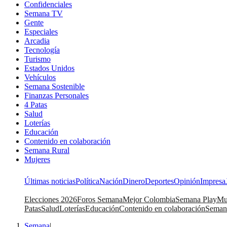
Confidenciales
Semana TV
Gente
Especiales
Arcadia
Tecnología
Turismo
Estados Unidos
Vehículos
Semana Sostenible
Finanzas Personales
4 Patas
Salud
Loterías
Educación
Contenido en colaboración
Semana Rural
Mujeres
Últimas noticias
Política
Nación
Dinero
Deportes
Opinión
Impresa
Elecciones 2026
Foros Semana
Mejor Colombia
Semana Play
Mu
Patas
Salud
Loterías
Educación
Contenido en colaboración
Seman
Semana
|