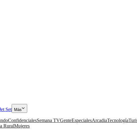
Jet Set
Más
ndo
Confidenciales
Semana TV
Gente
Especiales
Arcadia
Tecnología
Tur
a Rural
Mujeres