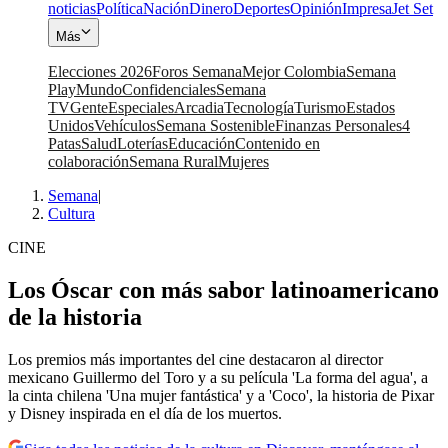
noticias
Política
Nación
Dinero
Deportes
Opinión
Impresa
Jet Set
Más
Elecciones 2026
Foros Semana
Mejor Colombia
Semana
Play
Mundo
Confidenciales
Semana
TV
Gente
Especiales
Arcadia
Tecnología
Turismo
Estados
Unidos
Vehículos
Semana Sostenible
Finanzas Personales
4
Patas
Salud
Loterías
Educación
Contenido en
colaboración
Semana Rural
Mujeres
Semana
|
Cultura
CINE
Los Óscar con más sabor latinoamericano
de la historia
Los premios más importantes del cine destacaron al director
mexicano Guillermo del Toro y a su película 'La forma del agua', a
la cinta chilena 'Una mujer fantástica' y a 'Coco', la historia de Pixar
y Disney inspirada en el día de los muertos.