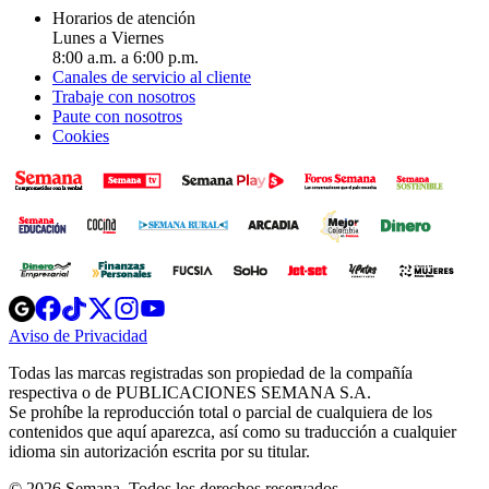
Horarios de atención
Lunes a Viernes
8:00 a.m. a 6:00 p.m.
Canales de servicio al cliente
Trabaje con nosotros
Paute con nosotros
Cookies
Opens
Opens
Opens
Opens
Opens
in
in
in
in
in
Aviso de Privacidad
Opens
new
new
new
new
new
in
window
window
window
window
window
Todas las marcas registradas son propiedad de la compañía
new
respectiva o de PUBLICACIONES SEMANA S.A.
window
Se prohíbe la reproducción total o parcial de cualquiera de los
contenidos que aquí aparezca, así como su traducción a cualquier
idioma sin autorización escrita por su titular.
© 2026 Semana. Todos los derechos reservados.