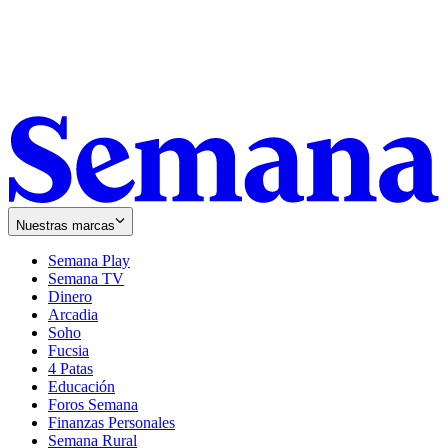
Nuestras marcas
Semana Play
Semana TV
Dinero
Arcadia
Soho
Opens
Fucsia
in
Opens
4 Patas
new
in
Educación
window
new
Foros Semana
window
Finanzas Personales
Semana Rural