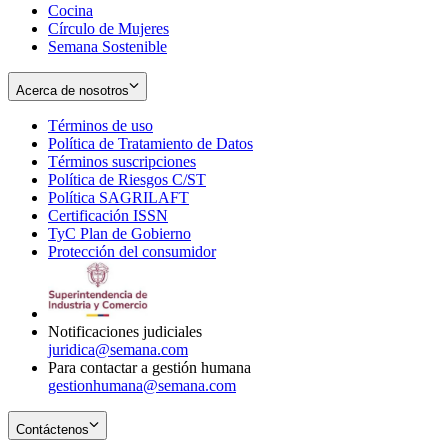
Cocina
Círculo de Mujeres
Semana Sostenible
Acerca de nosotros
Términos de uso
Opens
Política de Tratamiento de Datos
in
Opens
Términos suscripciones
new
Opens
in
Política de Riesgos C/ST
window
in
Opens
new
Política SAGRILAFT
Opens
new
in
window
Certificación ISSN
Opens
in
window
new
TyC Plan de Gobierno
in
new
Opens
window
Protección del consumidor
new
window
in
Opens
window
new
in
window
new
window
Notificaciones judiciales
juridica@semana.com
Para contactar a gestión humana
gestionhumana@semana.com
Contáctenos