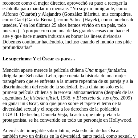
reconoce como el mejor director, aprovechó su paso a recoger la
estatuilla para mandar un mensaje: "Yo soy un inmigrante, como
Alfonso (Cuarón) y Alejandro (González Iñárritu), mis compadres,
como Gael (García Bernal), como Salma (Hayek), como muchos de
ustedes. Y en los últimos 25 años hemos vivido en un país, todo
nuestro (...) porque creo que una de las grandes cosas que hace el
arte y que hace nuestra industria es borrar las lineas divisorias.
Debemos continuar haciéndolo, incluso cuando el mundo nos pide
profundizarlas".
Le sugerimos:
Y el Óscar es para…
Mención aparte merece la película chilena
Una mujer fantástica
,
dirigida por Sebastián Lelio, que cuenta la historia de una mujer
transgénero que se enfrenta a la muerte repentina de su pareja y a la
discriminación del resto de la sociedad. Esta cinta no solo es la
primera película chilena y la tercera latinoamericana (después de las
argentinas
La historia oficial,
1985, y
El secreto de sus ojos
, 2009)
en ganar un Óscar, sino que puso sobre el tapete el tema de la
diversidad sexual y el respeto a los derechos de la población
LGBTI. De hecho, Daniela Vega, la actriz que interpreta a la
protagonista, se ha convertido en todo un personaje en Hollywood.
Además del innegable sabor latino, esta edición de los Óscar
también tuvo un énfasis en la diversidad, tanto racial, como sexual, y