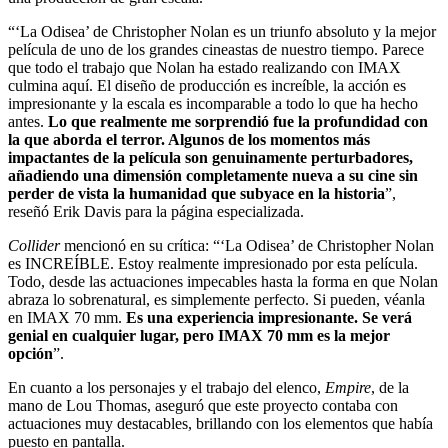
“‘La Odisea’ de Christopher Nolan es un triunfo absoluto y la mejor
película de uno de los grandes cineastas de nuestro tiempo. Parece
que todo el trabajo que Nolan ha estado realizando con IMAX
culmina aquí. El diseño de producción es increíble, la acción es
impresionante y la escala es incomparable a todo lo que ha hecho
antes.
Lo que realmente me sorprendió fue la profundidad con
la que aborda el terror. Algunos de los momentos más
impactantes de la película son genuinamente perturbadores,
añadiendo una dimensión completamente nueva a su cine sin
perder de vista la humanidad que subyace en la historia
”,
reseñó Erik Davis para la página especializada.
Collider
mencionó en su crítica: “‘La Odisea’ de Christopher Nolan
es INCREÍBLE. Estoy realmente impresionado por esta película.
Todo, desde las actuaciones impecables hasta la forma en que Nolan
abraza lo sobrenatural, es simplemente perfecto. Si pueden, véanla
en IMAX 70 mm.
Es una experiencia impresionante. Se verá
genial en cualquier lugar, pero IMAX 70 mm es la mejor
opción
”.
En cuanto a los personajes y el trabajo del elenco,
Empire
, de la
mano de Lou Thomas, aseguró que este proyecto contaba con
actuaciones muy destacables, brillando con los elementos que había
puesto en pantalla.