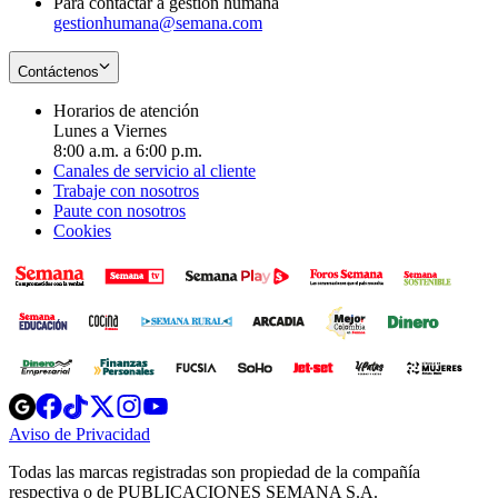
Para contactar a gestión humana
gestionhumana@semana.com
Contáctenos
Horarios de atención
Lunes a Viernes
8:00 a.m. a 6:00 p.m.
Canales de servicio al cliente
Trabaje con nosotros
Paute con nosotros
Cookies
Opens
Opens
Opens
Opens
Opens
in
in
in
in
in
Aviso de Privacidad
Opens
new
new
new
new
new
in
window
window
window
window
window
Todas las marcas registradas son propiedad de la compañía
new
respectiva o de PUBLICACIONES SEMANA S.A.
window