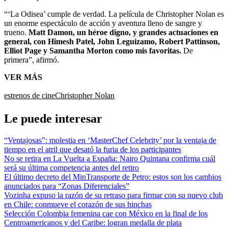
“‘La Odisea’ cumple de verdad. La película de Christopher Nolan es
un enorme espectáculo de acción y aventura lleno de sangre y
trueno.
Matt Damon, un héroe digno, y grandes actuaciones en
general, con Himesh Patel, John Leguizamo, Robert Pattinson,
Elliot Page y Samantha Morton como mis favoritas.
De
primera”, afirmó.
VER MÁS
estrenos de cine
Christopher Nolan
Le puede interesar
“Ventajosas”: molestia en ‘MasterChef Celebrity’ por la ventaja de
tiempo en el atril que desató la furia de los participantes
No se retira en La Vuelta a España: Nairo Quintana confirma cuál
será su última competencia antes del retiro
El último decreto del MinTransporte de Petro: estos son los cambios
anunciados para “Zonas Diferenciales”
Vozinha expuso la razón de su retraso para firmar con su nuevo club
en Chile: conmueve el corazón de sus hinchas
Selección Colombia femenina cae con México en la final de los
Centroamericanos y del Caribe: logran medalla de plata