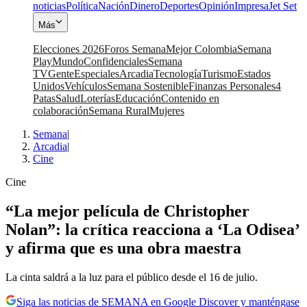
noticias
Política
Nación
Dinero
Deportes
Opinión
Impresa
Jet Set
Más
Elecciones 2026
Foros Semana
Mejor Colombia
Semana
Play
Mundo
Confidenciales
Semana
TV
Gente
Especiales
Arcadia
Tecnología
Turismo
Estados
Unidos
Vehículos
Semana Sostenible
Finanzas Personales
4
Patas
Salud
Loterías
Educación
Contenido en
colaboración
Semana Rural
Mujeres
Semana
|
Arcadia
|
Cine
Cine
“La mejor película de Christopher
Nolan”: la crítica reacciona a ‘La Odisea’
y afirma que es una obra maestra
La cinta saldrá a la luz para el público desde el 16 de julio.
Siga las noticias de SEMANA en Google Discover y manténgase