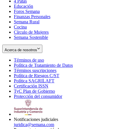
4 Patas
new
in
Educación
window
new
Foros Semana
window
Finanzas Personales
Semana Rural
Cocina
Círculo de Mujeres
Semana Sostenible
Acerca de nosotros
Términos de uso
Opens
Política de Tratamiento de Datos
in
Opens
Términos suscripciones
new
Opens
in
Política de Riesgos C/ST
window
in
Opens
new
Política SAGRILAFT
Opens
new
in
window
Certificación ISSN
Opens
in
window
new
TyC Plan de Gobierno
in
new
Opens
window
Protección del consumidor
new
window
in
Opens
window
new
in
window
new
window
Notificaciones judiciales
juridica@semana.com