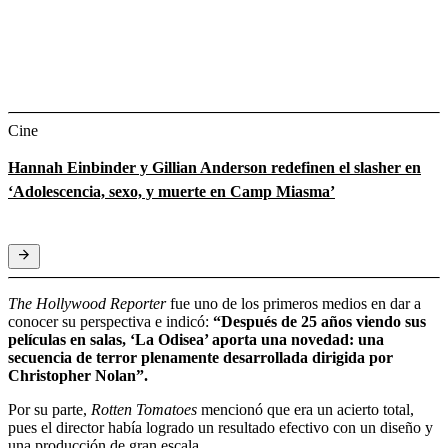
Cine
Hannah Einbinder y Gillian Anderson redefinen el slasher en
‘Adolescencia, sexo, y muerte en Camp Miasma’
The Hollywood Reporter
fue uno de los primeros medios en dar a
conocer su perspectiva e indicó:
“Después de 25 años viendo sus
películas en salas, ‘La Odisea’ aporta una novedad: una
secuencia de terror plenamente desarrollada dirigida por
Christopher Nolan”.
Por su parte,
Rotten Tomatoes
mencionó que era un acierto total,
pues el director había logrado un resultado efectivo con un diseño y
una producción de gran escala.