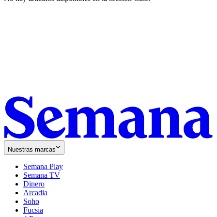
Nuestras marcas
Semana Play
Semana TV
Dinero
Arcadia
Soho
Opens
Fucsia
in
Opens