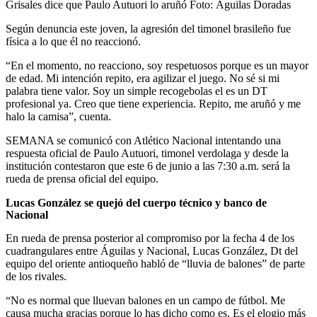
Grisales dice que Paulo Autuori lo aruñó
Foto:
Águilas Doradas
Según denuncia este joven, la agresión del timonel brasileño fue
física a lo que él no reaccionó.
“En el momento, no reacciono, soy respetuosos porque es un mayor
de edad. Mi intención repito, era agilizar el juego. No sé si mi
palabra tiene valor. Soy un simple recogebolas el es un DT
profesional ya. Creo que tiene experiencia. Repito, me aruñó y me
halo la camisa”, cuenta.
SEMANA se comunicó con Atlético Nacional intentando una
respuesta oficial de Paulo Autuori, timonel verdolaga y desde la
institución contestaron que este 6 de junio a las 7:30 a.m. será la
rueda de prensa oficial del equipo.
Lucas González se quejó del cuerpo técnico y banco de
Nacional
En rueda de prensa posterior al compromiso por la fecha 4 de los
cuadrangulares entre Águilas y Nacional, Lucas González, Dt del
equipo del oriente antioqueño habló de “lluvia de balones” de parte
de los rivales.
“No es normal que lluevan balones en un campo de fútbol. Me
causa mucha gracias porque lo has dicho como es. Es el elogio más