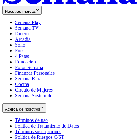
Nuestras marcas
Semana Play
Semana TV
Dinero
Arcadia
Soho
Opens
Fucsia
in
Opens
4 Patas
new
in
Educación
window
new
Foros Semana
window
Finanzas Personales
Semana Rural
Cocina
Círculo de Mujeres
Semana Sostenible
Acerca de nosotros
Términos de uso
Opens
Política de Tratamiento de Datos
in
Opens
Términos suscripciones
new
Opens
in
Política de Riesgos C/ST
window
in
Opens
new