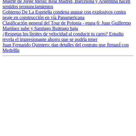
Muerte de Jorge Messi: Real Madrid, Barcelona y Argentina hacen
sentidos pronunciamientos
Gobierno De La Espriella condena ataque con explosivos contra
peaje en construcción en vía Panamericana
Clasificación general del Tour de Polonia - etapa 6: Juan Guillermo
Martínez sube y Santiago Buitrago baja
¿Respetas los límites de velocidad al conducir tu carro? Estudio
revela el impresionante ahorro que se podría tener
Juan Fernando Quintero: dan detalles del contrato que firmará con
Medellín