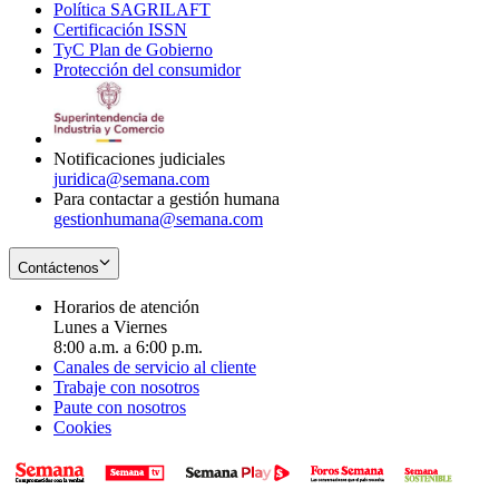
Política SAGRILAFT
Opens
new
in
window
Certificación ISSN
Opens
in
window
new
TyC Plan de Gobierno
in
new
Opens
window
Protección del consumidor
new
window
in
Opens
window
new
in
window
new
window
Notificaciones judiciales
juridica@semana.com
Para contactar a gestión humana
gestionhumana@semana.com
Contáctenos
Horarios de atención
Lunes a Viernes
8:00 a.m. a 6:00 p.m.
Canales de servicio al cliente
Trabaje con nosotros
Paute con nosotros
Cookies