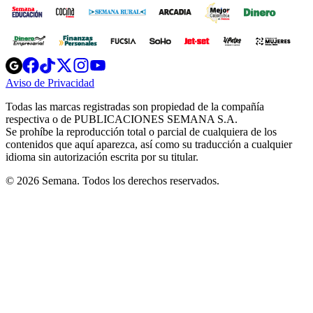
Opens
Opens
Opens
Opens
Opens
in
in
in
in
in
Aviso de Privacidad
Opens
new
new
new
new
new
in
window
window
window
window
window
Todas las marcas registradas son propiedad de la compañía
new
respectiva o de PUBLICACIONES SEMANA S.A.
window
Se prohíbe la reproducción total o parcial de cualquiera de los
contenidos que aquí aparezca, así como su traducción a cualquier
idioma sin autorización escrita por su titular.
© 2026 Semana. Todos los derechos reservados.