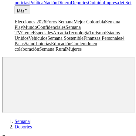
noticias
Política
Nación
Dinero
Deportes
Opinión
Impresa
Jet Set
Más
Elecciones 2026
Foros Semana
Mejor Colombia
Semana
Play
Mundo
Confidenciales
Semana
TV
Gente
Especiales
Arcadia
Tecnología
Turismo
Estados
Unidos
Vehículos
Semana Sostenible
Finanzas Personales
4
Patas
Salud
Loterías
Educación
Contenido en
colaboración
Semana Rural
Mujeres
Semana
|
Deportes