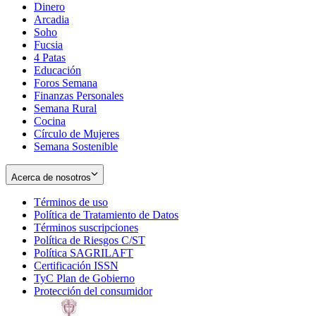
Dinero
Arcadia
Soho
Opens
Fucsia
in
Opens
4 Patas
new
in
Educación
window
new
Foros Semana
window
Finanzas Personales
Semana Rural
Cocina
Círculo de Mujeres
Semana Sostenible
Acerca de nosotros
Términos de uso
Opens
Política de Tratamiento de Datos
in
Opens
Términos suscripciones
new
Opens
in
Política de Riesgos C/ST
window
in
Opens
new
Política SAGRILAFT
Opens
new
in
window
Certificación ISSN
Opens
in
window
new
TyC Plan de Gobierno
in
new
Opens
window
Protección del consumidor
new
window
in
Opens
window
new
in