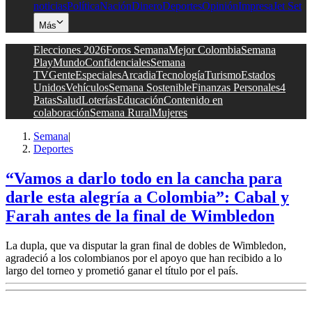
noticias
Política
Nación
Dinero
Deportes
Opinión
Impresa
Jet Set
Más
Elecciones 2026
Foros Semana
Mejor Colombia
Semana
Play
Mundo
Confidenciales
Semana
TV
Gente
Especiales
Arcadia
Tecnología
Turismo
Estados
Unidos
Vehículos
Semana Sostenible
Finanzas Personales
4
Patas
Salud
Loterías
Educación
Contenido en
colaboración
Semana Rural
Mujeres
Semana
|
Deportes
“Vamos a darlo todo en la cancha para
darle esta alegría a Colombia”: Cabal y
Farah antes de la final de Wimbledon
La dupla, que va disputar la gran final de dobles de Wimbledon,
agradeció a los colombianos por el apoyo que han recibido a lo
largo del torneo y prometió ganar el título por el país.