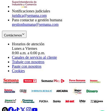
window
new
window
Notificaciones judiciales
juridica@semana.com
Para contactar a gestión humana
gestionhumana@semana.com
Contáctenos
Horarios de atención
Lunes a Viernes
8:00 a.m. a 6:00 p.m.
Canales de servicio al cliente
Trabaje con nosotros
Paute con nosotros
Cookies
Opens
Opens
Opens
Opens
Opens