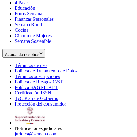
4 Patas
new
in
Educación
window
new
Foros Semana
window
Finanzas Personales
Semana Rural
Cocina
Círculo de Mujeres
Semana Sostenible
Acerca de nosotros
Términos de uso
Opens
Política de Tratamiento de Datos
in
Opens
Términos suscripciones
new
Opens
in
Política de Riesgos C/ST
window
in
Opens
new
Política SAGRILAFT
Opens
new
in
window
Certificación ISSN
Opens
in
window
new
TyC Plan de Gobierno
in
new
Opens
window
Protección del consumidor
new
window
in
Opens
window
new
in
window
new
window
Notificaciones judiciales
juridica@semana.com