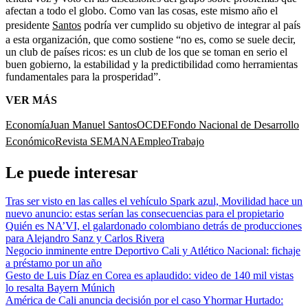
afectan a todo el globo. Como van las cosas, este mismo año el
presidente
Santos
podría ver cumplido su objetivo de integrar al país
a esta organización, que como sostiene “no es, como se suele decir,
un club de países ricos: es un club de los que se toman en serio el
buen gobierno, la estabilidad y la predictibilidad como herramientas
fundamentales para la prosperidad”.
VER MÁS
Economía
Juan Manuel Santos
OCDE
Fondo Nacional de Desarrollo
Económico
Revista SEMANA
Empleo
Trabajo
Le puede interesar
Tras ser visto en las calles el vehículo Spark azul, Movilidad hace un
nuevo anuncio: estas serían las consecuencias para el propietario
Quién es NA’VI, el galardonado colombiano detrás de producciones
para Alejandro Sanz y Carlos Rivera
Negocio inminente entre Deportivo Cali y Atlético Nacional: fichaje
a préstamo por un año
Gesto de Luis Díaz en Corea es aplaudido: video de 140 mil vistas
lo resalta Bayern Múnich
América de Cali anuncia decisión por el caso Yhormar Hurtado: