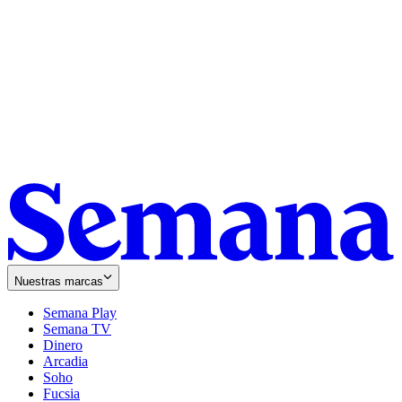
Nuestras marcas
Semana Play
Semana TV
Dinero
Arcadia
Soho
Opens
Fucsia
in
Opens