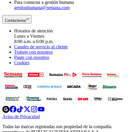
Para contactar a gestión humana
gestionhumana@semana.com
Contáctenos
Horarios de atención
Lunes a Viernes
8:00 a.m. a 6:00 p.m.
Canales de servicio al cliente
Trabaje con nosotros
Paute con nosotros
Cookies
Opens
Opens
Opens
Opens
Opens
in
in
in
in
in
Aviso de Privacidad
Opens
new
new
new
new
new
in
window
window
window
window
window
Todas las marcas registradas son propiedad de la compañía
new
respectiva o de PUBLICACIONES SEMANA S.A.