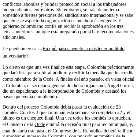
conflictos laborales y brindar protección social a los trabajadores
independientes, entre otros. Sin embargo, se trata de un tema
sometido a fuertes presiones del sindicalismo internacional y se sabe
que en este aspecto la organización es mucho más exigente. El
gobierno colombiano confía en recibir la aprobación en los tres
temas anteriores, aunque esta preparado por si hay recomendaciones
adicionales.
Le puede interesar:
¿En qué países beneficia más tener un título
universitario?
Lo cierto es que una vez finalice esta etapa, Colombia prácticamente
quedará lista para subir al pódium y recibir la medalla que lo acredita
como miembro de la
Ocde
. A finales del año pasado, en visita oficial
a Colombia, el secretario general de dicho organismo, Ángel Gurria,
dio un espaldarazo a la incorporación de Colombia y destacó los
pasos que venía cumpliendo.
Dentro del proceso Colombia debía pasar la evaluación de 23
comités. Con los 3 que culminan esta semana se completan 22 y el
último es un chequeo final. Una vez todos los comités lo aprueben,
el Consejo de la
Ocde
emitirá la decisión final para recibir al país, y,
cuando surta este paso, el Congreso de la República deberá ratificar
y aprobar el ingreso de Colombia, con revisión automática de la