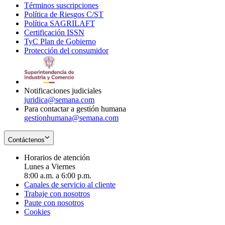
Términos suscripciones
new
Opens
in
Política de Riesgos C/ST
window
in
Opens
new
Política SAGRILAFT
Opens
new
in
window
Certificación ISSN
Opens
in
window
new
TyC Plan de Gobierno
in
new
Opens
window
Protección del consumidor
new
window
in
Opens
window
new
in
window
new
window
Notificaciones judiciales
juridica@semana.com
Para contactar a gestión humana
gestionhumana@semana.com
Contáctenos
Horarios de atención
Lunes a Viernes
8:00 a.m. a 6:00 p.m.
Canales de servicio al cliente
Trabaje con nosotros
Paute con nosotros
Cookies