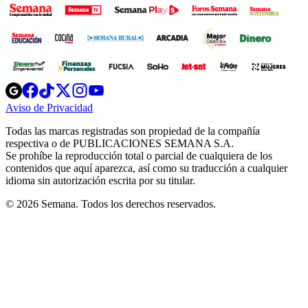
Opens
Opens
Opens
Opens
Opens
in
in
in
in
in
Aviso de Privacidad
Opens
new
new
new
new
new
in
window
window
window
window
window
Todas las marcas registradas son propiedad de la compañía
new
respectiva o de PUBLICACIONES SEMANA S.A.
window
Se prohíbe la reproducción total o parcial de cualquiera de los
contenidos que aquí aparezca, así como su traducción a cualquier
idioma sin autorización escrita por su titular.
© 2026 Semana. Todos los derechos reservados.