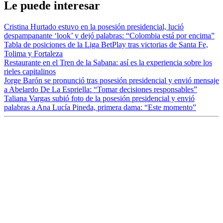
Le puede interesar
Cristina Hurtado estuvo en la posesión presidencial, lució
despampanante ‘look’ y dejó palabras: “Colombia está por encima”
Tabla de posiciones de la Liga BetPlay tras victorias de Santa Fe,
Tolima y Fortaleza
Restaurante en el Tren de la Sabana: así es la experiencia sobre los
rieles capitalinos
Jorge Barón se pronunció tras posesión presidencial y envió mensaje
a Abelardo De La Espriella: “Tomar decisiones responsables”
Taliana Vargas subió foto de la posesión presidencial y envió
palabras a Ana Lucía Pineda, primera dama: “Este momento”