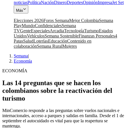
noticias
Política
Nación
Dinero
Deportes
Opinión
Impresa
Jet Set
Más
Elecciones 2026
Foros Semana
Mejor Colombia
Semana
Play
Mundo
Confidenciales
Semana
TV
Gente
Especiales
Arcadia
Tecnología
Turismo
Estados
Unidos
Vehículos
Semana Sostenible
Finanzas Personales
4
Patas
Salud
Loterías
Educación
Contenido en
colaboración
Semana Rural
Mujeres
Semana
|
Economía
ECONOMÍA
Las 14 preguntas que se hacen los
colombianos sobre la reactivación del
turismo
MinComercio responde a las preguntas sobre vuelos nacionales e
internacionales, acceso a parques y salidas en familia. Desde el 1 de
septiembre el autocuidado es vital para que la reapertura se
mantenga.