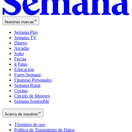
Nuestras marcas
Semana Play
Semana TV
Dinero
Arcadia
Soho
Opens
Fucsia
in
Opens
4 Patas
new
in
Educación
window
new
Foros Semana
window
Finanzas Personales
Semana Rural
Cocina
Círculo de Mujeres
Semana Sostenible
Acerca de nosotros
Términos de uso
Opens
Política de Tratamiento de Datos
in
Opens