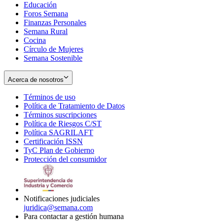
Educación
window
new
Foros Semana
window
Finanzas Personales
Semana Rural
Cocina
Círculo de Mujeres
Semana Sostenible
Acerca de nosotros
Términos de uso
Opens
Política de Tratamiento de Datos
in
Opens
Términos suscripciones
new
Opens
in
Política de Riesgos C/ST
window
in
Opens
new
Política SAGRILAFT
Opens
new
in
window
Certificación ISSN
Opens
in
window
new
TyC Plan de Gobierno
in
new
Opens
window
Protección del consumidor
new
window
in
Opens
window
new
in
window
new
window
Notificaciones judiciales
juridica@semana.com
Para contactar a gestión humana