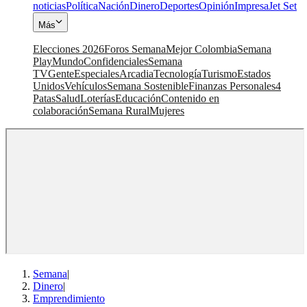
noticias
Política
Nación
Dinero
Deportes
Opinión
Impresa
Jet Set
Más
Elecciones 2026
Foros Semana
Mejor Colombia
Semana
Play
Mundo
Confidenciales
Semana
TV
Gente
Especiales
Arcadia
Tecnología
Turismo
Estados
Unidos
Vehículos
Semana Sostenible
Finanzas Personales
4
Patas
Salud
Loterías
Educación
Contenido en
colaboración
Semana Rural
Mujeres
Semana
|
Dinero
|
Emprendimiento