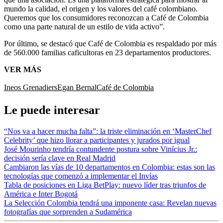
mundo la calidad, el origen y los valores del café colombiano.
Queremos que los consumidores reconozcan a Café de Colombia
como una parte natural de un estilo de vida activo”.
Por último, se destacó que Café de Colombia es respaldado por más
de 560.000 familias caficultoras en 23 departamentos productores.
VER MÁS
Ineos Grenadiers
Egan Bernal
Café de Colombia
Le puede interesar
“Nos va a hacer mucha falta”: la triste eliminación en ‘MasterChef
Celebrity’ que hizo llorar a participantes y jurados por igual
José Mourinho tendría contundente postura sobre Vinícius Jr.:
decisión sería clave en Real Madrid
Cambiaron las vías de 10 departamentos en Colombia: estas son las
tecnologías que comenzó a implementar el Invías
Tabla de posiciones en Liga BetPlay: nuevo líder tras triunfos de
América e Inter Bogotá
La Selección Colombia tendrá una imponente casa: Revelan nuevas
fotografías que sorprenden a Sudamérica