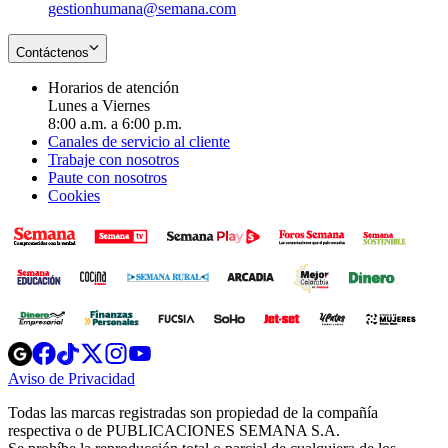
gestionhumana@semana.com
Contáctenos
Horarios de atención
Lunes a Viernes
8:00 a.m. a 6:00 p.m.
Canales de servicio al cliente
Trabaje con nosotros
Paute con nosotros
Cookies
Opens
Opens
Opens
Opens
Opens
in
in
in
in
in
Aviso de Privacidad
Opens
new
new
new
new
new
in
window
window
window
window
window
Todas las marcas registradas son propiedad de la compañía
new
respectiva o de PUBLICACIONES SEMANA S.A.
window