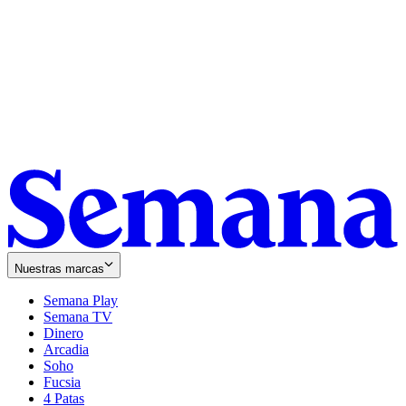
Nuestras marcas
Semana Play
Semana TV
Dinero
Arcadia
Soho
Opens
Fucsia
in
Opens
4 Patas
new
in