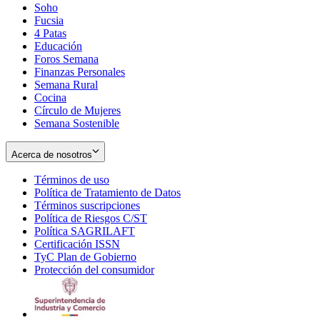
Soho
Opens
Fucsia
in
Opens
4 Patas
new
in
Educación
window
new
Foros Semana
window
Finanzas Personales
Semana Rural
Cocina
Círculo de Mujeres
Semana Sostenible
Acerca de nosotros
Términos de uso
Opens
Política de Tratamiento de Datos
in
Opens
Términos suscripciones
new
Opens
in
Política de Riesgos C/ST
window
in
Opens
new
Política SAGRILAFT
Opens
new
in
window
Certificación ISSN
Opens
in
window
new
TyC Plan de Gobierno
in
new
Opens
window
Protección del consumidor
new
window
in
Opens
window
new
in
window
new
window