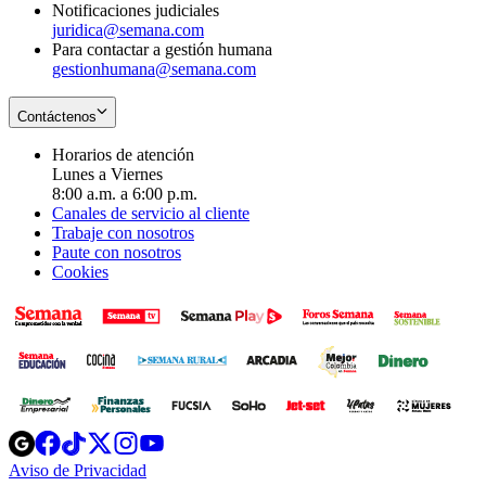
Notificaciones judiciales
juridica@semana.com
Para contactar a gestión humana
gestionhumana@semana.com
Contáctenos
Horarios de atención
Lunes a Viernes
8:00 a.m. a 6:00 p.m.
Canales de servicio al cliente
Trabaje con nosotros
Paute con nosotros
Cookies
Opens
Opens
Opens
Opens
Opens
in
in
in
in
in
Aviso de Privacidad
Opens
new
new
new
new
new