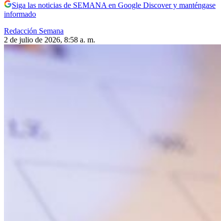
Siga las noticias de SEMANA en Google Discover y manténgase
informado
Redacción Semana
2 de julio de 2026, 8:58 a. m.