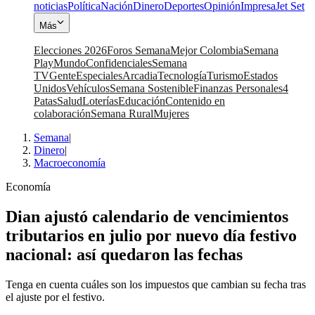
noticias
Política
Nación
Dinero
Deportes
Opinión
Impresa
Jet Set
Más
Elecciones 2026
Foros Semana
Mejor Colombia
Semana
Play
Mundo
Confidenciales
Semana
TV
Gente
Especiales
Arcadia
Tecnología
Turismo
Estados
Unidos
Vehículos
Semana Sostenible
Finanzas Personales
4
Patas
Salud
Loterías
Educación
Contenido en
colaboración
Semana Rural
Mujeres
Semana
|
Dinero
|
Macroeconomía
Economía
Dian ajustó calendario de vencimientos
tributarios en julio por nuevo día festivo
nacional: así quedaron las fechas
Tenga en cuenta cuáles son los impuestos que cambian su fecha tras
el ajuste por el festivo.