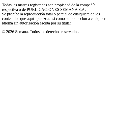
in
window
window
window
window
window
Todas las marcas registradas son propiedad de la compañía
new
respectiva o de PUBLICACIONES SEMANA S.A.
window
Se prohíbe la reproducción total o parcial de cualquiera de los
contenidos que aquí aparezca, así como su traducción a cualquier
idioma sin autorización escrita por su titular.
© 2026 Semana. Todos los derechos reservados.