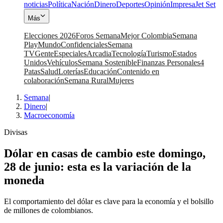
noticias
Política
Nación
Dinero
Deportes
Opinión
Impresa
Jet Set
Más
Elecciones 2026
Foros Semana
Mejor Colombia
Semana
Play
Mundo
Confidenciales
Semana
TV
Gente
Especiales
Arcadia
Tecnología
Turismo
Estados
Unidos
Vehículos
Semana Sostenible
Finanzas Personales
4
Patas
Salud
Loterías
Educación
Contenido en
colaboración
Semana Rural
Mujeres
Semana
|
Dinero
|
Macroeconomía
Divisas
Dólar en casas de cambio este domingo,
28 de junio: esta es la variación de la
moneda
El comportamiento del dólar es clave para la economía y el bolsillo
de millones de colombianos.