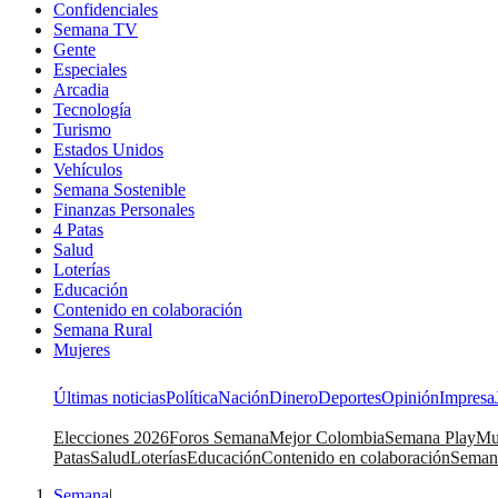
Confidenciales
Semana TV
Gente
Especiales
Arcadia
Tecnología
Turismo
Estados Unidos
Vehículos
Semana Sostenible
Finanzas Personales
4 Patas
Salud
Loterías
Educación
Contenido en colaboración
Semana Rural
Mujeres
Últimas noticias
Política
Nación
Dinero
Deportes
Opinión
Impresa
Elecciones 2026
Foros Semana
Mejor Colombia
Semana Play
Mu
Patas
Salud
Loterías
Educación
Contenido en colaboración
Seman
Semana
|