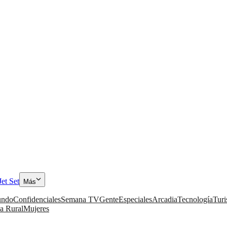
Jet Set
Más
ndo
Confidenciales
Semana TV
Gente
Especiales
Arcadia
Tecnología
Tur
a Rural
Mujeres