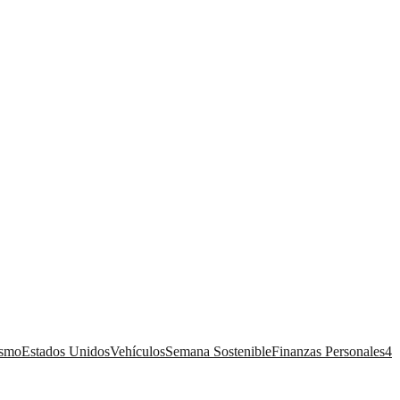
ismo
Estados Unidos
Vehículos
Semana Sostenible
Finanzas Personales
4