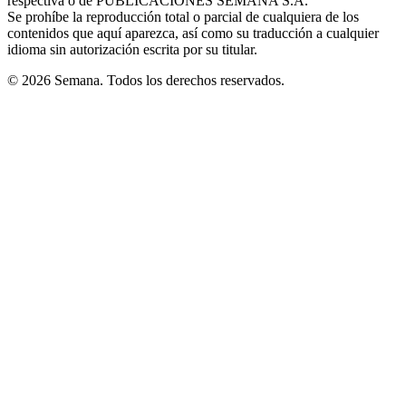
respectiva o de PUBLICACIONES SEMANA S.A.
window
Se prohíbe la reproducción total o parcial de cualquiera de los
contenidos que aquí aparezca, así como su traducción a cualquier
idioma sin autorización escrita por su titular.
© 2026 Semana. Todos los derechos reservados.