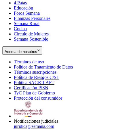
4 Patas
new
in
Educación
window
new
Foros Semana
window
Finanzas Personales
Semana Rural
Cocina
Círculo de Mujeres
Semana Sostenible
Acerca de nosotros
Términos de uso
Opens
Política de Tratamiento de Datos
in
Opens
Términos suscripciones
new
Opens
in
Política de Riesgos C/ST
window
in
Opens
new
Política SAGRILAFT
Opens
new
in
window
Certificación ISSN
Opens
in
window
new
TyC Plan de Gobierno
in
new
Opens
window
Protección del consumidor
new
window
in
Opens
window
new
in
window
new
window
Notificaciones judiciales
juridica@semana.com