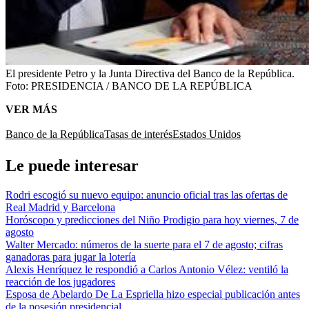
El presidente Petro y la Junta Directiva del Banco de la República.
Foto:
PRESIDENCIA / BANCO DE LA REPÚBLICA
VER MÁS
Banco de la República
Tasas de interés
Estados Unidos
Le puede interesar
Rodri escogió su nuevo equipo: anuncio oficial tras las ofertas de
Real Madrid y Barcelona
Horóscopo y predicciones del Niño Prodigio para hoy viernes, 7 de
agosto
Walter Mercado: números de la suerte para el 7 de agosto; cifras
ganadoras para jugar la lotería
Alexis Henríquez le respondió a Carlos Antonio Vélez: ventiló la
reacción de los jugadores
Esposa de Abelardo De La Espriella hizo especial publicación antes
de la posesión presidencial