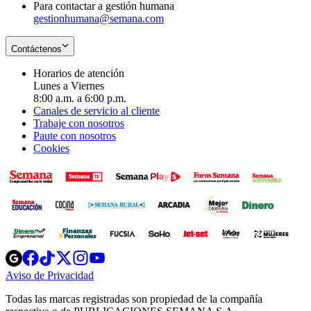
Para contactar a gestión humana
gestionhumana@semana.com
Contáctenos
Horarios de atención
Lunes a Viernes
8:00 a.m. a 6:00 p.m.
Canales de servicio al cliente
Trabaje con nosotros
Paute con nosotros
Cookies
Opens
Opens
Opens
Opens
Opens
in
in
in
in
in
Aviso de Privacidad
Opens
new
new
new
new
new
in
window
window
window
window
window
Todas las marcas registradas son propiedad de la compañía
new