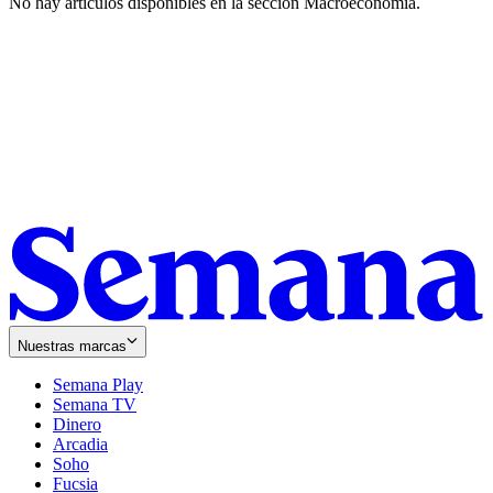
No hay artículos disponibles en la sección
Macroeconomía
.
Nuestras marcas
Semana Play
Semana TV
Dinero
Arcadia
Soho
Opens
Fucsia
in
Opens