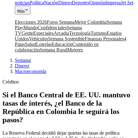
noticias
Política
Nación
Dinero
Deportes
Opinión
Impresa
Jet Set
Más
Elecciones 2026
Foros Semana
Mejor Colombia
Semana
Play
Mundo
Confidenciales
Semana
TV
Gente
Especiales
Arcadia
Tecnología
Turismo
Estados
Unidos
Vehículos
Semana Sostenible
Finanzas Personales
4
Patas
Salud
Loterías
Educación
Contenido en
colaboración
Semana Rural
Mujeres
Semana
|
Dinero
|
Macroeconomía
Créditos
Si el Banco Central de EE. UU. mantuvo
tasas de interés, ¿el Banco de la
República en Colombia le seguirá los
pasos?
La Reserva Federal decidió dejar quietas las tasas de política