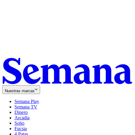
Nuestras marcas
Semana Play
Semana TV
Dinero
Arcadia
Soho
Opens
Fucsia
in
Opens
4 Patas
new
in