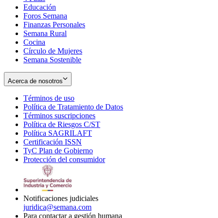
Educación
window
new
Foros Semana
window
Finanzas Personales
Semana Rural
Cocina
Círculo de Mujeres
Semana Sostenible
Acerca de nosotros
Términos de uso
Opens
Política de Tratamiento de Datos
in
Opens
Términos suscripciones
new
Opens
in
Política de Riesgos C/ST
window
in
Opens
new
Política SAGRILAFT
Opens
new
in
window
Certificación ISSN
Opens
in
window
new
TyC Plan de Gobierno
in
new
Opens
window
Protección del consumidor
new
window
in
Opens
window
new
in
window
new
window
Notificaciones judiciales
juridica@semana.com
Para contactar a gestión humana