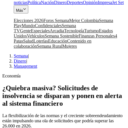
noticias
Política
Nación
Dinero
Deportes
Opinión
Impresa
Jet Set
Más
Elecciones 2026
Foros Semana
Mejor Colombia
Semana
Play
Mundo
Confidenciales
Semana
TV
Gente
Especiales
Arcadia
Tecnología
Turismo
Estados
Unidos
Vehículos
Semana Sostenible
Finanzas Personales
4
Patas
Salud
Loterías
Educación
Contenido en
colaboración
Semana Rural
Mujeres
Semana
|
Dinero
|
Management
Economía
¿Quiebra masiva? Solicitudes de
insolvencia se disparan y ponen en alerta
al sistema financiero
La flexibilización de las normas y el creciente sobreendeudamiento
están impulsando una ola de solicitudes que podría superar las
26.000 en 2026.