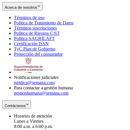
Acerca de nosotros
Términos de uso
Opens
Política de Tratamiento de Datos
in
Opens
Términos suscripciones
new
Opens
in
Política de Riesgos C/ST
window
in
Opens
new
Política SAGRILAFT
Opens
new
in
window
Certificación ISSN
Opens
in
window
new
TyC Plan de Gobierno
in
new
Opens
window
Protección del consumidor
new
window
in
Opens
window
new
in
window
new
window
Notificaciones judiciales
juridica@semana.com
Para contactar a gestión humana
gestionhumana@semana.com
Contáctenos
Horarios de atención
Lunes a Viernes
8:00 a.m. a 6:00 p.m.