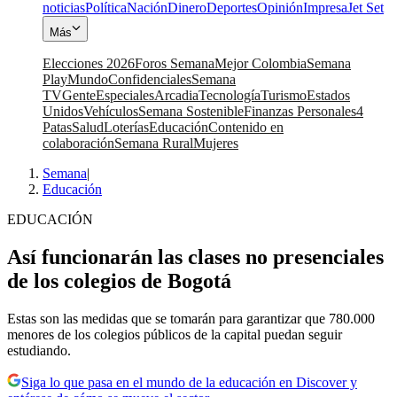
noticias
Política
Nación
Dinero
Deportes
Opinión
Impresa
Jet Set
Más
Elecciones 2026
Foros Semana
Mejor Colombia
Semana
Play
Mundo
Confidenciales
Semana
TV
Gente
Especiales
Arcadia
Tecnología
Turismo
Estados
Unidos
Vehículos
Semana Sostenible
Finanzas Personales
4
Patas
Salud
Loterías
Educación
Contenido en
colaboración
Semana Rural
Mujeres
Semana
|
Educación
EDUCACIÓN
Así funcionarán las clases no presenciales
de los colegios de Bogotá
Estas son las medidas que se tomarán para garantizar que 780.000
menores de los colegios públicos de la capital puedan seguir
estudiando.
Siga lo que pasa en el mundo de la educación en Discover y