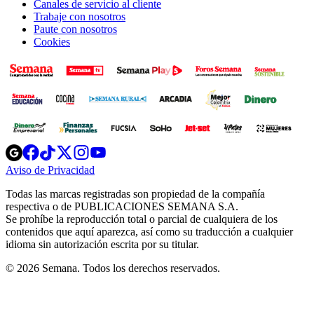
Canales de servicio al cliente
Trabaje con nosotros
Paute con nosotros
Cookies
Opens
Opens
Opens
Opens
Opens
in
in
in
in
in
Aviso de Privacidad
Opens
new
new
new
new
new
in
window
window
window
window
window
Todas las marcas registradas son propiedad de la compañía
new
respectiva o de PUBLICACIONES SEMANA S.A.
window
Se prohíbe la reproducción total o parcial de cualquiera de los
contenidos que aquí aparezca, así como su traducción a cualquier
idioma sin autorización escrita por su titular.
© 2026 Semana. Todos los derechos reservados.