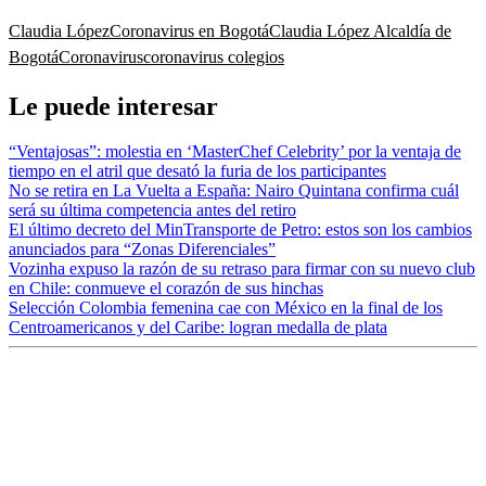
Claudia López
Coronavirus en Bogotá
Claudia López Alcaldía de
Bogotá
Coronavirus
coronavirus colegios
Le puede interesar
“Ventajosas”: molestia en ‘MasterChef Celebrity’ por la ventaja de
tiempo en el atril que desató la furia de los participantes
No se retira en La Vuelta a España: Nairo Quintana confirma cuál
será su última competencia antes del retiro
El último decreto del MinTransporte de Petro: estos son los cambios
anunciados para “Zonas Diferenciales”
Vozinha expuso la razón de su retraso para firmar con su nuevo club
en Chile: conmueve el corazón de sus hinchas
Selección Colombia femenina cae con México en la final de los
Centroamericanos y del Caribe: logran medalla de plata