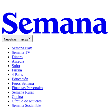
Nuestras marcas
Semana Play
Semana TV
Dinero
Arcadia
Soho
Opens
Fucsia
in
Opens
4 Patas
new
in
Educación
window
new
Foros Semana
window
Finanzas Personales
Semana Rural
Cocina
Círculo de Mujeres
Semana Sostenible