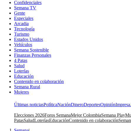
Confidenciales
Semana TV
Gente
Especiales
Arcadia
Tecnología
Turismo
Estados Unidos
Vehículos
Semana Sostenible
Finanzas Personales
4 Patas
Salud
Loterías
Educación
Contenido en colaboración
Semana Rural
Mujeres
Últimas noticias
Política
Nación
Dinero
Deportes
Opinión
Impresa
Elecciones 2026
Foros Semana
Mejor Colombia
Semana Play
Mu
Patas
Salud
Loterías
Educación
Contenido en colaboración
Seman
Semana
|