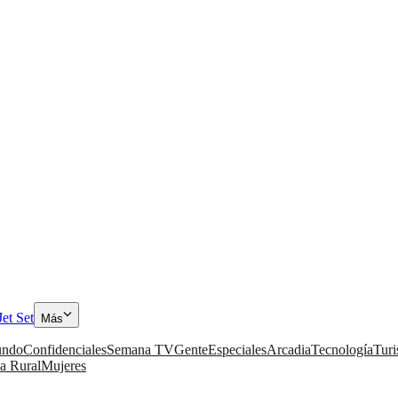
Jet Set
Más
ndo
Confidenciales
Semana TV
Gente
Especiales
Arcadia
Tecnología
Tur
a Rural
Mujeres