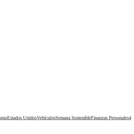
ismo
Estados Unidos
Vehículos
Semana Sostenible
Finanzas Personales
4