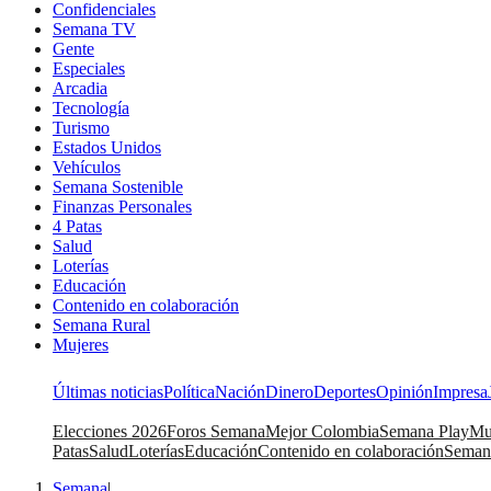
Confidenciales
Semana TV
Gente
Especiales
Arcadia
Tecnología
Turismo
Estados Unidos
Vehículos
Semana Sostenible
Finanzas Personales
4 Patas
Salud
Loterías
Educación
Contenido en colaboración
Semana Rural
Mujeres
Últimas noticias
Política
Nación
Dinero
Deportes
Opinión
Impresa
Elecciones 2026
Foros Semana
Mejor Colombia
Semana Play
Mu
Patas
Salud
Loterías
Educación
Contenido en colaboración
Seman
Semana
|