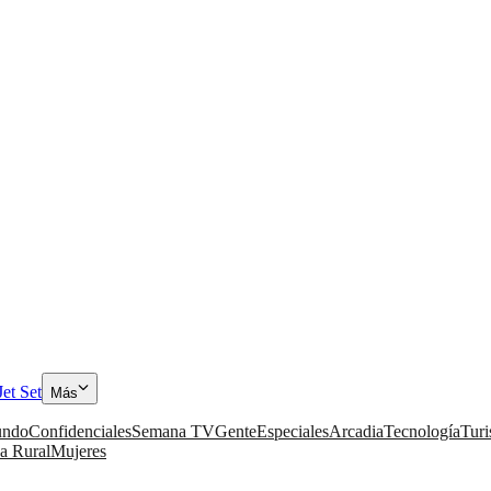
Jet Set
Más
ndo
Confidenciales
Semana TV
Gente
Especiales
Arcadia
Tecnología
Tur
a Rural
Mujeres