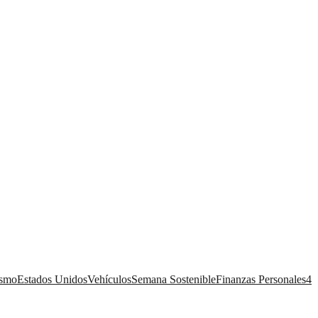
ismo
Estados Unidos
Vehículos
Semana Sostenible
Finanzas Personales
4