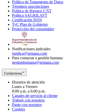
Política de Tratamiento de Datos
in
Opens
Términos suscripciones
new
Opens
in
Política de Riesgos C/ST
window
in
Opens
new
Política SAGRILAFT
Opens
new
in
window
Certificación ISSN
Opens
in
window
new
TyC Plan de Gobierno
in
new
Opens
window
Protección del consumidor
new
window
in
Opens
window
new
in
window
new
window
Notificaciones judiciales
juridica@semana.com
Para contactar a gestión humana
gestionhumana@semana.com
Contáctenos
Horarios de atención
Lunes a Viernes
8:00 a.m. a 6:00 p.m.
Canales de servicio al cliente
Trabaje con nosotros
Paute con nosotros
Cookies