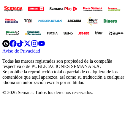
Opens
Opens
Opens
Opens
Opens
in
in
in
in
in
Aviso de Privacidad
Opens
new
new
new
new
new
in
window
window
window
window
window
Todas las marcas registradas son propiedad de la compañía
new
respectiva o de PUBLICACIONES SEMANA S.A.
window
Se prohíbe la reproducción total o parcial de cualquiera de los
contenidos que aquí aparezca, así como su traducción a cualquier
idioma sin autorización escrita por su titular.
© 2026 Semana. Todos los derechos reservados.