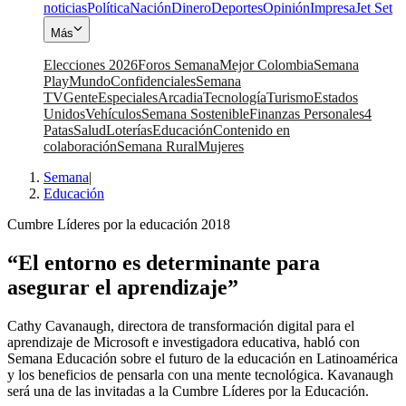
noticias
Política
Nación
Dinero
Deportes
Opinión
Impresa
Jet Set
Más
Elecciones 2026
Foros Semana
Mejor Colombia
Semana
Play
Mundo
Confidenciales
Semana
TV
Gente
Especiales
Arcadia
Tecnología
Turismo
Estados
Unidos
Vehículos
Semana Sostenible
Finanzas Personales
4
Patas
Salud
Loterías
Educación
Contenido en
colaboración
Semana Rural
Mujeres
Semana
|
Educación
Cumbre Líderes por la educación 2018
“El entorno es determinante para
asegurar el aprendizaje”
Cathy Cavanaugh, directora de transformación digital para el
aprendizaje de Microsoft e investigadora educativa, habló con
Semana Educación sobre el futuro de la educación en Latinoamérica
y los beneficios de pensarla con una mente tecnológica. Kavanaugh
será una de las invitadas a la Cumbre Líderes por la Educación.