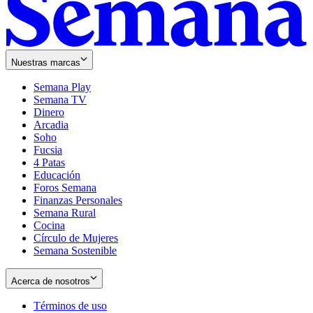
Nuestras marcas
Semana Play
Semana TV
Dinero
Arcadia
Soho
Opens
Fucsia
in
Opens
4 Patas
new
in
Educación
window
new
Foros Semana
window
Finanzas Personales
Semana Rural
Cocina
Círculo de Mujeres
Semana Sostenible
Acerca de nosotros
Términos de uso
Opens