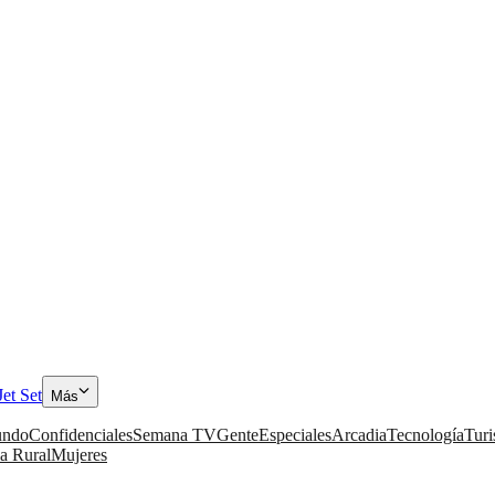
Jet Set
Más
ndo
Confidenciales
Semana TV
Gente
Especiales
Arcadia
Tecnología
Tur
a Rural
Mujeres