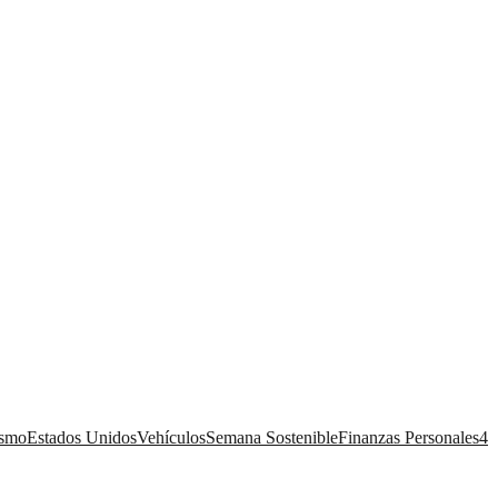
ismo
Estados Unidos
Vehículos
Semana Sostenible
Finanzas Personales
4