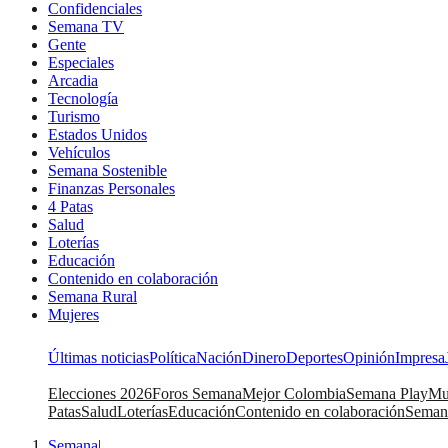
Confidenciales
Semana TV
Gente
Especiales
Arcadia
Tecnología
Turismo
Estados Unidos
Vehículos
Semana Sostenible
Finanzas Personales
4 Patas
Salud
Loterías
Educación
Contenido en colaboración
Semana Rural
Mujeres
Últimas noticias
Política
Nación
Dinero
Deportes
Opinión
Impresa
Elecciones 2026
Foros Semana
Mejor Colombia
Semana Play
Mu
Patas
Salud
Loterías
Educación
Contenido en colaboración
Seman
Semana
|