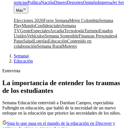
noticias
Política
Nación
Dinero
Deportes
Opinión
Impresa
Jet Set
Más
Elecciones 2026
Foros Semana
Mejor Colombia
Semana
Play
Mundo
Confidenciales
Semana
TV
Gente
Especiales
Arcadia
Tecnología
Turismo
Estados
Unidos
Vehículos
Semana Sostenible
Finanzas Personales
4
Patas
Salud
Loterías
Educación
Contenido en
colaboración
Semana Rural
Mujeres
Semana
|
Educación
Entrevista
La importancia de entender los traumas
de los estudiantes
Semana Educación entrevistó a Darshan Campos, especialista
Fulbright en educación, que habló de la necesidad de un nuevo
enfoque en la educación que priorice las necesidades de los niños.
Siga lo que pasa en el mundo de la educación en Discover y