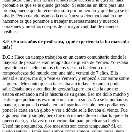
probable es que se te quede grabado. Si estudias un libro para una
prueba, puede que lo recuerdes solo por un tiempo y que luego se te
olvide. Pero cuando usamos la enseñanza socioemocional lo que
hacemos es que ponemos a trabajar nuestras mentes y nuestros
corazones y nuestros cuerpos de la mayor cantidad de maneras
posibles.
S.E.: En sus años de profesora, ¿qué experiencia la ha marcado
más?
D.C.:
Hace un tiempo trabajaba en un centro comunitario donde la
mayoría de personas eran refugiados de guerra de Yemen. Yo estaba
jugando en el suelo con los chicos y estaba haciendo un
rompecabezas del mundo con una niña yemení de 7 años. Ella
señaló el mapa, me dijo "ese es Yemen", y empezó a contarme sobre
la guerra. Me contó que su tía estaba ahí todavía y que no podía
salir. Estábamos aprendiendo geografía,pero era ella la que me
estaba enseñando a mí la historia de su gente. Eso me dolió mucho y
le dije que podíamos escribirle una carta a su tía. No se la podíamos
mandar, porque ella estaba en un lugar inaccesible, pero podíamos
poner la carta en un globo y ver a dónde se la llevaba el viento. Fue
algo pequeño y simple, pero fue una manera de escuchar lo que ella
quería decir, y a la vez una oportunidad para practicar su inglés.
Usted me preguntaba, ¿los maestros son como terapeutas? Sí, en
cierto sentido. O más bien somos como amigos, como guías. Pero