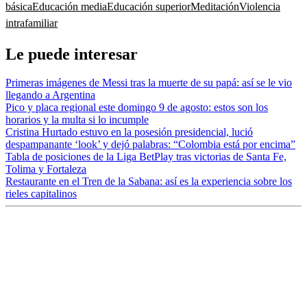
básica
Educación media
Educación superior
Meditación
Violencia
intrafamiliar
Le puede interesar
Primeras imágenes de Messi tras la muerte de su papá: así se le vio
llegando a Argentina
Pico y placa regional este domingo 9 de agosto: estos son los
horarios y la multa si lo incumple
Cristina Hurtado estuvo en la posesión presidencial, lució
despampanante ‘look’ y dejó palabras: “Colombia está por encima”
Tabla de posiciones de la Liga BetPlay tras victorias de Santa Fe,
Tolima y Fortaleza
Restaurante en el Tren de la Sabana: así es la experiencia sobre los
rieles capitalinos