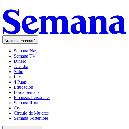
Nuestras marcas
Semana Play
Semana TV
Dinero
Arcadia
Soho
Opens
Fucsia
in
Opens
4 Patas
new
in
Educación
window
new
Foros Semana
window
Finanzas Personales
Semana Rural
Cocina
Círculo de Mujeres
Semana Sostenible