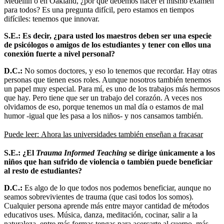
Medellín o en Oakland, ¿por qué debemos hacer el mismo examen
para todos? Es una pregunta difícil, pero estamos en tiempos
difíciles: tenemos que innovar.
S.E.: Es decir, ¿para usted los maestros deben ser una especie
de psicólogos o amigos de los estudiantes y tener con ellos una
conexión fuerte a nivel personal?
D.C.:
No somos doctores, y eso lo tenemos que recordar. Hay otras
personas que tienen esos roles. Aunque nosotros también tenemos
un papel muy especial. Para mí, es uno de los trabajos más hermosos
que hay. Pero tiene que ser un trabajo del corazón. A veces nos
olvidamos de eso, porque tenemos un mal día o estamos de mal
humor -igual que les pasa a los niños- y nos cansamos también.
Puede leer:
Ahora las universidades también enseñan a fracasar
S.E.: ¿El
Trauma Informed Teaching
se dirige únicamente a los
niños que han sufrido de violencia o también puede beneficiar
al resto de estudiantes?
D.C.:
Es algo de lo que todos nos podemos beneficiar, aunque no
seamos sobrevivientes de trauma (que casi todos los somos).
Cualquier persona aprende más entre mayor cantidad de métodos
educativos uses. Música, danza, meditación, cocinar, salir a la
naturaleza, entre más formas tengas para acercarte al cuerpo, más