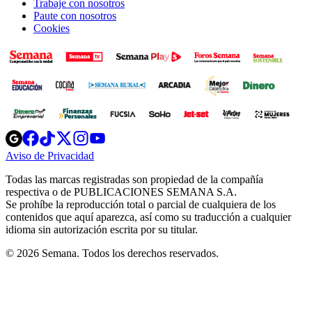
Trabaje con nosotros
Paute con nosotros
Cookies
Opens
Opens
Opens
Opens
Opens
in
in
in
in
in
Aviso de Privacidad
Opens
new
new
new
new
new
in
window
window
window
window
window
Todas las marcas registradas son propiedad de la compañía
new
respectiva o de PUBLICACIONES SEMANA S.A.
window
Se prohíbe la reproducción total o parcial de cualquiera de los
contenidos que aquí aparezca, así como su traducción a cualquier
idioma sin autorización escrita por su titular.
© 2026 Semana. Todos los derechos reservados.