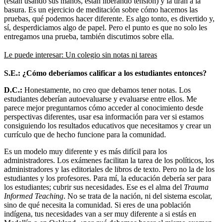
(están usando sus manos, están liberando tensión) y la tiran a la
basura. Es un ejercicio de meditación sobre cómo hacemos las
pruebas, qué podemos hacer diferente. Es algo tonto, es divertido y,
sí, desperdiciamos algo de papel. Pero el punto es que no solo les
entregamos una prueba, también discutimos sobre ella.
Le puede interesar:
Un colegio sin notas ni tareas
S.E.: ¿Cómo deberíamos calificar a los estudiantes entonces?
D.C.:
Honestamente, no creo que debamos tener notas. Los
estudiantes deberían autoevaluarse y evaluarse entre ellos. Me
parece mejor preguntarnos cómo acceder al conocimiento desde
perspectivas diferentes, usar esa información para ver si estamos
consiguiendo los resultados educativos que necesitamos y crear un
currículo que de hecho funcione para la comunidad.
Es un modelo muy diferente y es más difícil para los
administradores. Los exámenes facilitan la tarea de los políticos, los
administradores y las editoriales de libros de texto. Pero no la de los
estudiantes y los profesores. Para mí, la educación debería ser para
los estudiantes; cubrir sus necesidades. Ese es el alma del
Trauma
Informed Teaching
. No se trata de la nación, ni del sistema escolar,
sino de qué necesita la comunidad. Si eres de una población
indígena, tus necesidades van a ser muy diferente a si estás en