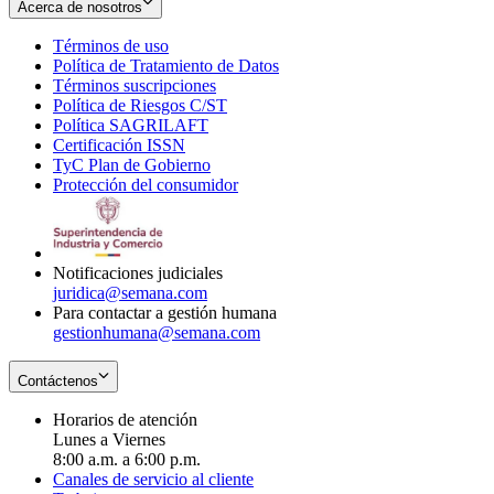
Acerca de nosotros
Términos de uso
Opens
Política de Tratamiento de Datos
in
Opens
Términos suscripciones
new
Opens
in
Política de Riesgos C/ST
window
in
Opens
new
Política SAGRILAFT
Opens
new
in
window
Certificación ISSN
Opens
in
window
new
TyC Plan de Gobierno
in
new
Opens
window
Protección del consumidor
new
window
in
Opens
window
new
in
window
new
window
Notificaciones judiciales
juridica@semana.com
Para contactar a gestión humana
gestionhumana@semana.com
Contáctenos
Horarios de atención
Lunes a Viernes
8:00 a.m. a 6:00 p.m.
Canales de servicio al cliente