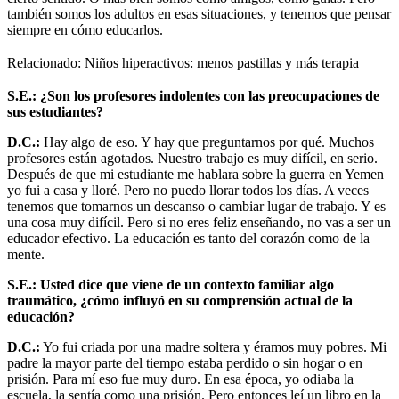
también somos los adultos en esas situaciones, y tenemos que pensar
siempre en cómo educarlos.
Relacionado: Niños hiperactivos: menos pastillas y más terapia
S.E.: ¿Son los profesores indolentes con las preocupaciones de
sus estudiantes?
D.C.:
Hay algo de eso. Y hay que preguntarnos por qué. Muchos
profesores están agotados. Nuestro trabajo es muy difícil, en serio.
Después de que mi estudiante me hablara sobre la guerra en Yemen
yo fui a casa y lloré. Pero no puedo llorar todos los días. A veces
tenemos que tomarnos un descanso o cambiar lugar de trabajo. Y es
una cosa muy difícil. Pero si no eres feliz enseñando, no vas a ser un
educador efectivo. La educación es tanto del corazón como de la
mente.
S.E.: Usted dice que viene de un contexto familiar algo
traumático, ¿cómo influyó en su comprensión actual de la
educación?
D.C.:
Yo fui criada por una madre soltera y éramos muy pobres. Mi
padre la mayor parte del tiempo estaba perdido o sin hogar o en
prisión. Para mí eso fue muy duro. En esa época, yo odiaba la
escuela, la sentía como una prisión. Pero entonces leí un libro en la