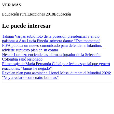
VER MÁS
Educación rural
Elecciones 2018
Educación
Le puede interesar
Taliana Vargas subió foto de la posesión presidencial y envió
palabras a Ana Lucía Pineda, primera dama: “Este momento”
FIFA publica un nuevo comunicado para defender a Infantino:
advierte supuesto plan en su contra
Néstor Lorenzo enciende las alarmas: jugador de la Selección
Colombia salió lesionado
El mensaje de María Fernanda Cabal por fecha especial que generó
reacciones: “Jamás he negado”
Revelan plan para asesinar a Lionel Messi durante el Mundial 2026:
“Voy a volarlo con cuatro bombas”