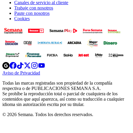
Canales de servicio al cliente
Trabaje con nosotros
Paute con nosotros
Cookies
Opens
Opens
Opens
Opens
Opens
in
in
in
in
in
Aviso de Privacidad
Opens
new
new
new
new
new
in
window
window
window
window
window
Todas las marcas registradas son propiedad de la compañía
new
respectiva o de PUBLICACIONES SEMANA S.A.
window
Se prohíbe la reproducción total o parcial de cualquiera de los
contenidos que aquí aparezca, así como su traducción a cualquier
idioma sin autorización escrita por su titular.
© 2026 Semana. Todos los derechos reservados.