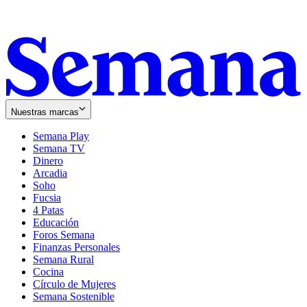
Nuestras marcas
Semana Play
Semana TV
Dinero
Arcadia
Soho
Opens
Fucsia
in
Opens
4 Patas
new
in
Educación
window
new
Foros Semana
window
Finanzas Personales
Semana Rural
Cocina
Círculo de Mujeres
Semana Sostenible