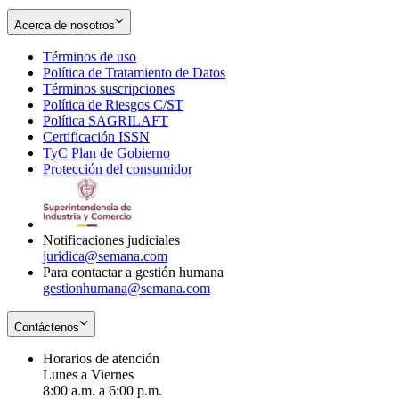
Acerca de nosotros
Términos de uso
Opens
Política de Tratamiento de Datos
in
Opens
Términos suscripciones
new
Opens
in
Política de Riesgos C/ST
window
in
Opens
new
Política SAGRILAFT
Opens
new
in
window
Certificación ISSN
Opens
in
window
new
TyC Plan de Gobierno
in
new
Opens
window
Protección del consumidor
new
window
in
Opens
window
new
in
window
new
window
Notificaciones judiciales
juridica@semana.com
Para contactar a gestión humana
gestionhumana@semana.com
Contáctenos
Horarios de atención
Lunes a Viernes
8:00 a.m. a 6:00 p.m.