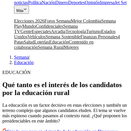
noticias
Política
Nación
Dinero
Deportes
Opinión
Impresa
Jet Set
Más
Elecciones 2026
Foros Semana
Mejor Colombia
Semana
Play
Mundo
Confidenciales
Semana
TV
Gente
Especiales
Arcadia
Tecnología
Turismo
Estados
Unidos
Vehículos
Semana Sostenible
Finanzas Personales
4
Patas
Salud
Loterías
Educación
Contenido en
colaboración
Semana Rural
Mujeres
Semana
|
Educación
EDUCACIÓN
Qué tanto es el interés de los candidatos
por la educación rural
La educación es un factor decisivo en estas elecciones y también un
terreno complejo que algunos candidatos eluden. El tema se vuelve
más espinoso cuando pasamos al contexto rural. ¿Qué proponen los
presidenciables en este ámbito?