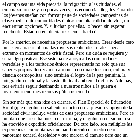
el campo sea una vida precaria, la migración a las ciudades, el
embarazo precoz y, no pocas veces, las economías ilegales. Cuando
los jóvenes sueñan con formar parte de sociedades campesinas de
clase media o de comunidades étnicas con alta calidad de vida, no
encuentran opciones. Y, si luchan por ellas, lo hacen sin esperar
mucho del Estado o en abierta resistencia hacia él.
Por lo anterior, se necesitan propuestas ambiciosas. Crear desde cero
un sistema nacional para las diversas realidades rurales suena
extremo en momentos de crisis fiscal. Pero sin duda se requiere y
sería algo positivo. Ese sistema de apoyo a las comunidades
veredales y a los territorios étnicos representaría no solo que sus
saberes propios florezcan en armonía con una educación, cultura y
ciencia cosmopolitas, sino también el logro de la paz genuina, la
integración nacional y la sostenibilidad ambiental del país. Además,
nos evitaría seguir destinando a nuestros niños a la guerra e
invirtiendo enormes recursos públicos en ella.
Sin ser más que una idea en ciernes, el Plan Especial de Educación
Rural (que el gobierno saliente redactó con la presión y apoyo de la
sociedad civil) incluye varias de esas propuestas ambiciosas. Pero es
un plan que no se ha puesto en marcha, y el gobierno ni siquiera se
ha atrevido a expedirlo oficialmente. De otro lado, son múltiples las
experiencias comunitarias que han florecido en medio de un
panorama general desolador y que marcan el camino para que un