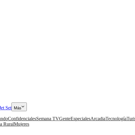
Jet Set
Más
ndo
Confidenciales
Semana TV
Gente
Especiales
Arcadia
Tecnología
Tur
a Rural
Mujeres