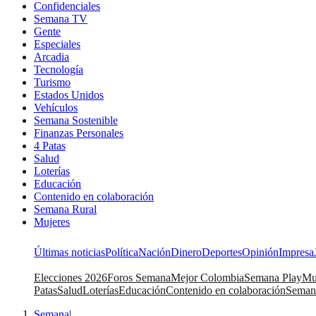
Confidenciales
Semana TV
Gente
Especiales
Arcadia
Tecnología
Turismo
Estados Unidos
Vehículos
Semana Sostenible
Finanzas Personales
4 Patas
Salud
Loterías
Educación
Contenido en colaboración
Semana Rural
Mujeres
Últimas noticias
Política
Nación
Dinero
Deportes
Opinión
Impresa
Elecciones 2026
Foros Semana
Mejor Colombia
Semana Play
Mu
Patas
Salud
Loterías
Educación
Contenido en colaboración
Seman
Semana
|