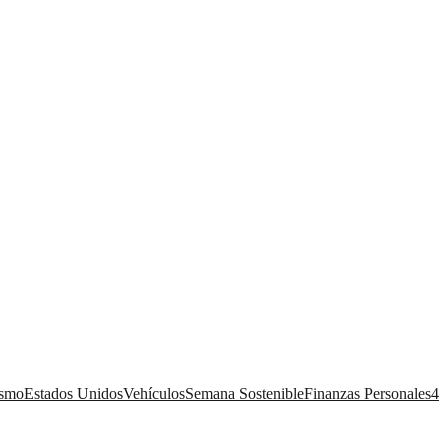
ismo
Estados Unidos
Vehículos
Semana Sostenible
Finanzas Personales
4