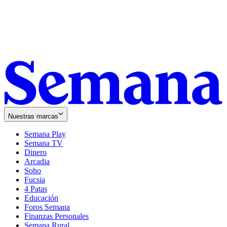
Nuestras marcas
Semana Play
Semana TV
Dinero
Arcadia
Soho
Opens
Fucsia
in
Opens
4 Patas
new
in
Educación
window
new
Foros Semana
window
Finanzas Personales
Semana Rural