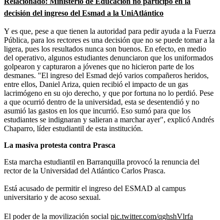
Relacionado: Ministerio de Educación no participó en la
decisión del ingreso del Esmad a la UniAtlántico
Y es que, pese a que tienen la autoridad para pedir ayuda a la Fuerza
Pública, para los rectores es una decisión que no se puede tomar a la
ligera, pues los resultados nunca son buenos. En efecto, en medio
del operativo, algunos estudiantes denunciaron que
los uniformados
golpearon y capturaron a jóvenes que no hicieron parte de los
desmanes. "El ingreso del Esmad dejó varios compañeros heridos,
entre ellos, Daniel Ariza, quien recibió el impacto de un gas
lacrimógeno en su ojo derecho, y que por fortuna no lo perdió. Pese
a que ocurrió dentro de la universidad, esta se desentendió y no
asumió las gastos en los que incurrió. Eso sumó para que los
estudiantes se indignaran y salieran a marchar ayer", explicó Andrés
Chaparro, líder estudiantil de esta institución.
La masiva protesta contra Prasca
Esta marcha estudiantil en Barranquilla provocó la renuncia del
rector de la Universidad del Atlántico Carlos Prasca.
Está acusado de permitir el ingreso del ESMAD al campus
universitario y de acoso sexual.
El poder de la movilización social
pic.twitter.com/qghshVlrfa