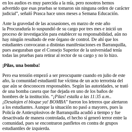
en los audios es muy parecida a la mía, pero nosotros hemos
advertido que esas pruebas se tomaron sin ninguna orden de carácter
judicial”, señaló Prasca hace unos meses a Semana Educación.
Ante la gravedad de las acusasiones, en marzo de este año
la Procuraduría lo suspundió de su cargo por tres mes e inició un
proceso de investigación para establecer su responsabilidad, aún no
hay ningún resultado de este órgano de control. De ahí que los
estudiantes convocaran a distintas manifestaciones en Barranquilla,
pues aseguraban que el Consejo Superior de la universidad tenía
todas las pruebas para retirar al rector de su cargo y no lo hizo.
¡Pilas, una bomba!
Pero esa tensión empezó a ser preocupante cuando en julio de este
año, la comunidad
estudiantil fue víctima de un acto terrorista del
que aún se desconocen responsables. Según las autoridades, se trató
de
una bomba casera que fue dejada en uno de los baños de
hombres de la institución. “
¡Pilas! estalla a las 11:35 a.m..
¡Desalojen el bloque ya! BOMBA
” fueron los letreros que alertaron
a los estudiantes. Aunque la situación no pasó a mayores, pues la
Policía
de Antiexplosivos de Barranquilla acudió a tiempo y fue
desactivada de manera controlada, el hecho sí generó terror entre la
comunidad, pues se encontraron panfletos en contra de grupos
estudiantiles de izquierda.