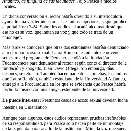
Atlántico, de ninguna de sus facultades
”, dijo Prasca a medios
locales.
En dicha conversación el rector habría ofrecido a su interlocutora
ayudarle una vez termine con sus estudios superiores, según publicó
el portal Hora 7-24. Sobre los audios, el académico manifestó que
esa no es su voz, que imitan su voz y que todo se trata de un
“montaje”.
Más tarde se conocería que otras dos estudiantes habrían denunciado
al rector por acoso sexual.
Laura Romero, estudiante de noveno
semestre del programa de Derecho, acudió a la fundación
Fudemocracia para denunciar al rector, según contó el director de la
fundación y abogado, Juan David Ortega. Sin embargo, días
después, se retractó.
También hacen parte de las pruebas, los audios
que
Laura Rendón, también estudiante de la Universidad Atlántico,
entregó a la Procuraduría en los que se evidencia que Prasca habría
hecho lo mismo con una amiga, estudiante de la universidad.
Le puede interesar:
Presuntos casos de acoso sexual develan lucha
intestina en Uniatlántico
Aunque para algunos, estos audios representan pruebas irrefutables
de su responsabilidad, para Prasca solo hacen parte de un montaje
de la izquierda para sacarlo de la institución."Mire, la voz que suena