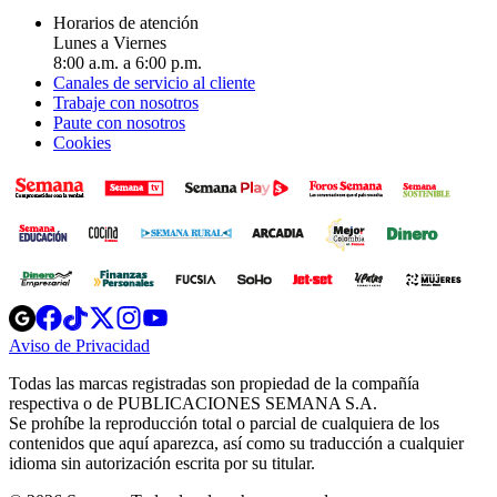
Horarios de atención
Lunes a Viernes
8:00 a.m. a 6:00 p.m.
Canales de servicio al cliente
Trabaje con nosotros
Paute con nosotros
Cookies
Opens
Opens
Opens
Opens
Opens
in
in
in
in
in
Aviso de Privacidad
Opens
new
new
new
new
new
in
window
window
window
window
window
Todas las marcas registradas son propiedad de la compañía
new
respectiva o de PUBLICACIONES SEMANA S.A.
window
Se prohíbe la reproducción total o parcial de cualquiera de los
contenidos que aquí aparezca, así como su traducción a cualquier
idioma sin autorización escrita por su titular.