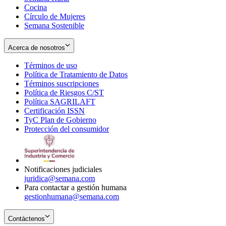
Cocina
Círculo de Mujeres
Semana Sostenible
Acerca de nosotros
Términos de uso
Opens
Política de Tratamiento de Datos
in
Opens
Términos suscripciones
new
Opens
in
Política de Riesgos C/ST
window
in
Opens
new
Política SAGRILAFT
Opens
new
in
window
Certificación ISSN
Opens
in
window
new
TyC Plan de Gobierno
in
new
Opens
window
Protección del consumidor
new
window
in
Opens
window
new
in
window
new
window
Notificaciones judiciales
juridica@semana.com
Para contactar a gestión humana
gestionhumana@semana.com
Contáctenos