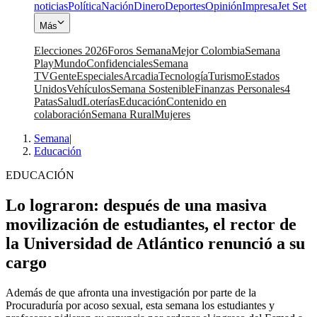
noticias
Política
Nación
Dinero
Deportes
Opinión
Impresa
Jet Set
Más
Elecciones 2026
Foros Semana
Mejor Colombia
Semana
Play
Mundo
Confidenciales
Semana
TV
Gente
Especiales
Arcadia
Tecnología
Turismo
Estados
Unidos
Vehículos
Semana Sostenible
Finanzas Personales
4
Patas
Salud
Loterías
Educación
Contenido en
colaboración
Semana Rural
Mujeres
Semana
|
Educación
EDUCACIÓN
Lo lograron: después de una masiva
movilización de estudiantes, el rector de
la Universidad de Atlántico renunció a su
cargo
Además de que afronta una investigación por parte de la
Procuraduría por acoso sexual, esta semana los estudiantes y