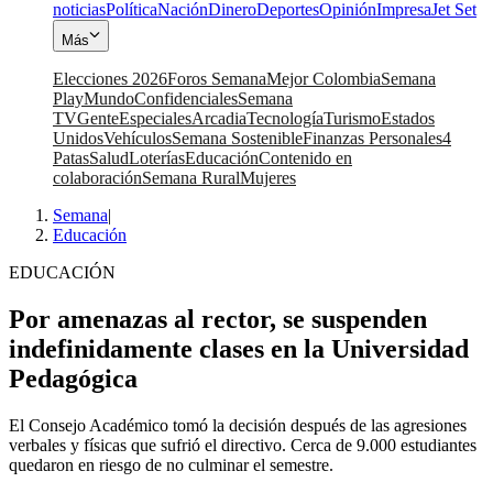
noticias
Política
Nación
Dinero
Deportes
Opinión
Impresa
Jet Set
Más
Elecciones 2026
Foros Semana
Mejor Colombia
Semana
Play
Mundo
Confidenciales
Semana
TV
Gente
Especiales
Arcadia
Tecnología
Turismo
Estados
Unidos
Vehículos
Semana Sostenible
Finanzas Personales
4
Patas
Salud
Loterías
Educación
Contenido en
colaboración
Semana Rural
Mujeres
Semana
|
Educación
EDUCACIÓN
Por amenazas al rector, se suspenden
indefinidamente clases en la Universidad
Pedagógica
El Consejo Académico tomó la decisión después de las agresiones
verbales y físicas que sufrió el directivo. Cerca de 9.000 estudiantes
quedaron en riesgo de no culminar el semestre.