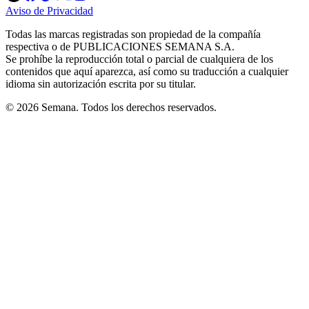
in
in
in
in
in
Aviso de Privacidad
Opens
new
new
new
new
new
in
window
window
window
window
window
Todas las marcas registradas son propiedad de la compañía
new
respectiva o de PUBLICACIONES SEMANA S.A.
window
Se prohíbe la reproducción total o parcial de cualquiera de los
contenidos que aquí aparezca, así como su traducción a cualquier
idioma sin autorización escrita por su titular.
© 2026 Semana. Todos los derechos reservados.