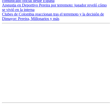
comunicado oficial desde España
Angustia en Deportivo Pereira por terremoto: jugador reveló cómo
se vivió en la interna
Clubes de Colombia reaccionan tras el terremoto y la decisión de
Dimayor: Pereira, Millonarios y más