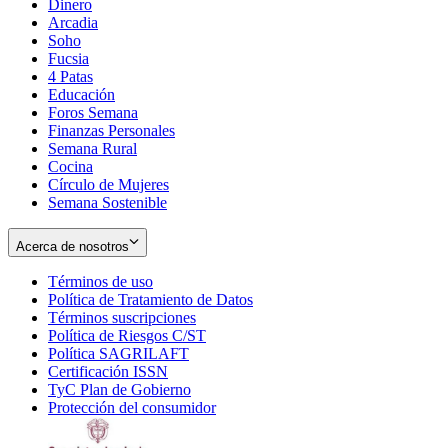
Dinero
Arcadia
Soho
Opens
Fucsia
in
Opens
4 Patas
new
in
Educación
window
new
Foros Semana
window
Finanzas Personales
Semana Rural
Cocina
Círculo de Mujeres
Semana Sostenible
Acerca de nosotros
Términos de uso
Opens
Política de Tratamiento de Datos
in
Opens
Términos suscripciones
new
Opens
in
Política de Riesgos C/ST
window
in
Opens
new
Política SAGRILAFT
Opens
new
in
window
Certificación ISSN
Opens
in
window
new
TyC Plan de Gobierno
in
new
Opens
window
Protección del consumidor
new
window
in
Opens
window
new
in
window
new