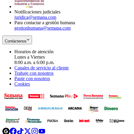
window
Notificaciones judiciales
juridica@semana.com
Para contactar a gestión humana
gestionhumana@semana.com
Contáctenos
Horarios de atención
Lunes a Viernes
8:00 a.m. a 6:00 p.m.
Canales de servicio al cliente
Trabaje con nosotros
Paute con nosotros
Cookies
Opens
Opens
Opens
Opens
Opens