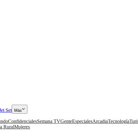
Jet Set
Más
ndo
Confidenciales
Semana TV
Gente
Especiales
Arcadia
Tecnología
Tur
a Rural
Mujeres