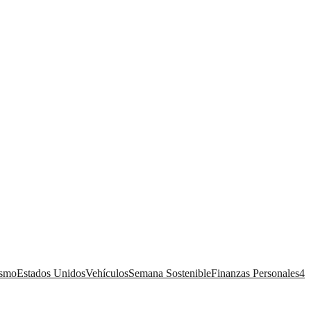
ismo
Estados Unidos
Vehículos
Semana Sostenible
Finanzas Personales
4