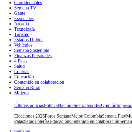
Confidenciales
Semana TV
Gente
Especiales
Arcadia
Tecnología
Turismo
Estados Unidos
Vehículos
Semana Sostenible
Finanzas Personales
4 Patas
Salud
Loterías
Educación
Contenido en colaboración
Semana Rural
Mujeres
Últimas noticias
Política
Nación
Dinero
Deportes
Opinión
Impresa
Elecciones 2026
Foros Semana
Mejor Colombia
Semana Play
Mu
Patas
Salud
Loterías
Educación
Contenido en colaboración
Seman
Semana
|