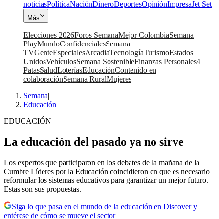
noticias
Política
Nación
Dinero
Deportes
Opinión
Impresa
Jet Set
Más
Elecciones 2026
Foros Semana
Mejor Colombia
Semana
Play
Mundo
Confidenciales
Semana
TV
Gente
Especiales
Arcadia
Tecnología
Turismo
Estados
Unidos
Vehículos
Semana Sostenible
Finanzas Personales
4
Patas
Salud
Loterías
Educación
Contenido en
colaboración
Semana Rural
Mujeres
Semana
|
Educación
EDUCACIÓN
La educación del pasado ya no sirve
Los expertos que participaron en los debates de la mañana de la
Cumbre Líderes por la Educación coincidieron en que es necesario
reformular los sistemas educativos para garantizar un mejor futuro.
Estas son sus propuestas.
Siga lo que pasa en el mundo de la educación en Discover y
entérese de cómo se mueve el sector