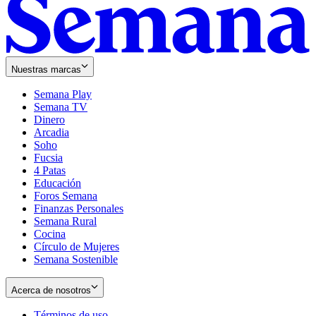
Nuestras marcas
Semana Play
Semana TV
Dinero
Arcadia
Soho
Opens
Fucsia
in
Opens
4 Patas
new
in
Educación
window
new
Foros Semana
window
Finanzas Personales
Semana Rural
Cocina
Círculo de Mujeres
Semana Sostenible
Acerca de nosotros
Términos de uso
Opens