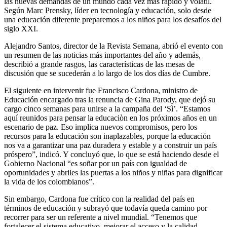
las nuevas demandas de un mundo cada vez más rápido y volátil.
Según Marc Prensky, líder en tecnología y educación, solo desde
una educación diferente preparemos a los niños para los desafíos del
siglo XXI.
Alejandro Santos, director de la Revista Semana, abrió el evento con
un resumen de las noticias más importantes del año y además,
describió a grande rasgos, las características de las mesas de
discusión que se sucederán a lo largo de los dos días de Cumbre.
El siguiente en intervenir fue Francisco Cardona, ministro de
Educación encargado tras la renuncia de Gina Parody, que dejó su
cargo cinco semanas para unirse a la campaña del ‘Sì’. “Estamos
aquí reunidos para pensar la educaciòn en los próximos años en un
escenario de paz. Eso implica nuevos compromisos, pero los
recursos para la educación son inaplazables, porque la educación
nos va a garantizar una paz duradera y estable y a construir un país
próspero”, indicó. Y concluyó que, lo que se está haciendo desde el
Gobierno Nacional “es soñar por un país con igualdad de
oportunidades y abriles las puertas a los niños y niñas para dignificar
la vida de los colombianos”.
Sin embargo, Cardona fue crítico con la realidad del país en
términos de educación y subrayó que todavía queda camino por
recorrer para ser un referente a nivel mundial. “Tenemos que
fortalecer el sistema educativo, mejorar el acceso y la calidad.