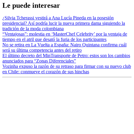
Le puede interesar
¿Silvia Tcherassi vestirá a Ana Lucía Pineda en la posesión
presidencial? Así podría lucir la nueva primera dama siguiendo la
tradición de la moda colombiana
“Ventajosas”: molestia en ‘MasterChef Celebrity’ por la ventaja de
tiempo en el atril que desató la furia de los participantes
No se retira en La Vuelta a España: Nairo Quintana confirma cuál
será su última competencia antes del retiro
El último decreto del MinTransporte de Petro: estos son los cambios
anunciados para “Zonas Diferenciales”
Vozinha expuso la razón de su retraso para firmar con su nuevo club
en Chile: conmueve el corazón de sus hinchas