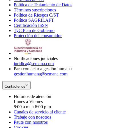
Política de Tratamiento de Datos
in
Opens
Términos suscripciones
new
Opens
in
Política de Riesgos C/ST
window
in
Opens
new
Política SAGRILAFT
Opens
new
in
window
Certificación ISSN
Opens
in
window
new
TyC Plan de Gobierno
in
new
Opens
window
Protección del consumidor
new
window
in
Opens
window
new
in
window
new
window
Notificaciones judiciales
juridica@semana.com
Para contactar a gestión humana
gestionhumana@semana.com
Contáctenos
Horarios de atención
Lunes a Viernes
8:00 a.m. a 6:00 p.m.
Canales de servicio al cliente
Trabaje con nosotros
Paute con nosotros
Cookies