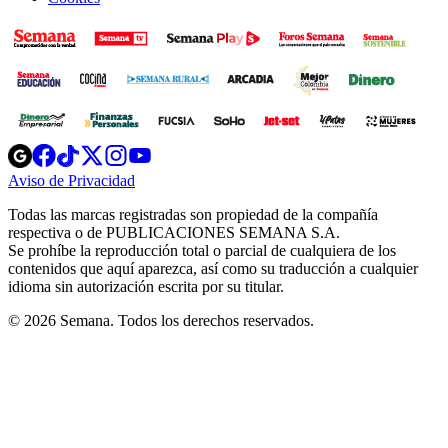
Opens
Opens
Opens
Opens
Opens
in
in
in
in
in
Aviso de Privacidad
Opens
new
new
new
new
new
in
window
window
window
window
window
Todas las marcas registradas son propiedad de la compañía
new
respectiva o de PUBLICACIONES SEMANA S.A.
window
Se prohíbe la reproducción total o parcial de cualquiera de los
contenidos que aquí aparezca, así como su traducción a cualquier
idioma sin autorización escrita por su titular.
© 2026 Semana. Todos los derechos reservados.