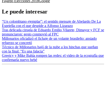
Fajardo Elecciones 2018
Google
Le puede interesar
“Un colombiano ejemplar”: el sentido mensaje de Abelardo De La
Espriella con el que despide a Alfonso Lizarazo
Tras delicada cirugía de Eduardo Emilio Vilarete, Dimayor y FCF se
pronunciaron: gesto conmovió al FPC
Millonarios oficializó el fichaje de un volante brasileño: ansiado
refuerzo se concretó
Técnico de Millonarios bajó de la nube a los hinchas que sueñan
con la final: “Es una falacia”
Greeicy y Mike Bahía rompen las redes: el video de la ecografía que
confirmaría nuevo bebé