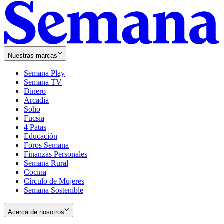
Nuestras marcas
Semana Play
Semana TV
Dinero
Arcadia
Soho
Opens
Fucsia
in
Opens
4 Patas
new
in
Educación
window
new
Foros Semana
window
Finanzas Personales
Semana Rural
Cocina
Círculo de Mujeres
Semana Sostenible
Acerca de nosotros