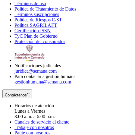
Términos de uso
Opens
Política de Tratamiento de Datos
in
Opens
Términos suscripciones
new
Opens
in
Política de Riesgos C/ST
window
in
Opens
new
Política SAGRILAFT
Opens
new
in
window
Certificación ISSN
Opens
in
window
new
TyC Plan de Gobierno
in
new
Opens
window
Protección del consumidor
new
window
in
Opens
window
new
in
window
new
window
Notificaciones judiciales
juridica@semana.com
Para contactar a gestión humana
gestionhumana@semana.com
Contáctenos
Horarios de atención
Lunes a Viernes
8:00 a.m. a 6:00 p.m.
Canales de servicio al cliente
Trabaje con nosotros
Paute con nosotros