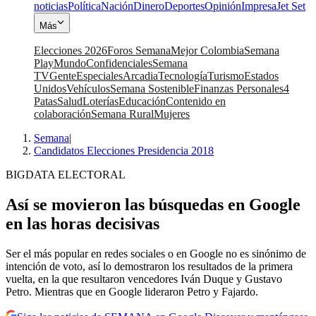
noticias
Política
Nación
Dinero
Deportes
Opinión
Impresa
Jet Set
Más
Elecciones 2026
Foros Semana
Mejor Colombia
Semana
Play
Mundo
Confidenciales
Semana
TV
Gente
Especiales
Arcadia
Tecnología
Turismo
Estados
Unidos
Vehículos
Semana Sostenible
Finanzas Personales
4
Patas
Salud
Loterías
Educación
Contenido en
colaboración
Semana Rural
Mujeres
Semana
|
Candidatos Elecciones Presidencia 2018
BIGDATA ELECTORAL
Así se movieron las búsquedas en Google
en las horas decisivas
Ser el más popular en redes sociales o en Google no es sinónimo de
intención de voto, así lo demostraron los resultados de la primera
vuelta, en la que resultaron vencedores Iván Duque y Gustavo
Petro. Mientras que en Google lideraron Petro y Fajardo.