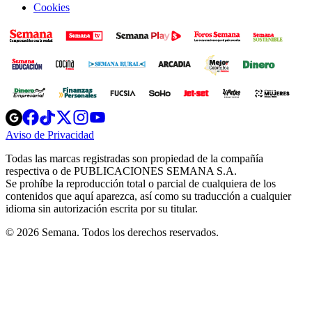
Cookies
Opens
Opens
Opens
Opens
Opens
in
in
in
in
in
Aviso de Privacidad
Opens
new
new
new
new
new
in
window
window
window
window
window
Todas las marcas registradas son propiedad de la compañía
new
respectiva o de PUBLICACIONES SEMANA S.A.
window
Se prohíbe la reproducción total o parcial de cualquiera de los
contenidos que aquí aparezca, así como su traducción a cualquier
idioma sin autorización escrita por su titular.
© 2026 Semana. Todos los derechos reservados.