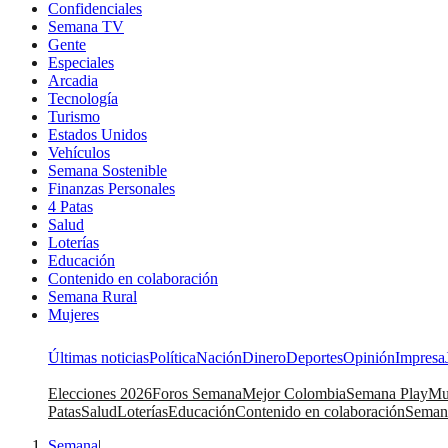
Confidenciales
Semana TV
Gente
Especiales
Arcadia
Tecnología
Turismo
Estados Unidos
Vehículos
Semana Sostenible
Finanzas Personales
4 Patas
Salud
Loterías
Educación
Contenido en colaboración
Semana Rural
Mujeres
Últimas noticias
Política
Nación
Dinero
Deportes
Opinión
Impresa
Elecciones 2026
Foros Semana
Mejor Colombia
Semana Play
Mu
Patas
Salud
Loterías
Educación
Contenido en colaboración
Seman
Semana
|