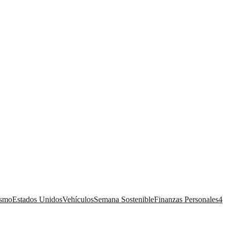
ismo
Estados Unidos
Vehículos
Semana Sostenible
Finanzas Personales
4