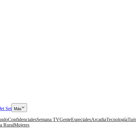
Jet Set
Más
ndo
Confidenciales
Semana TV
Gente
Especiales
Arcadia
Tecnología
Tur
a Rural
Mujeres