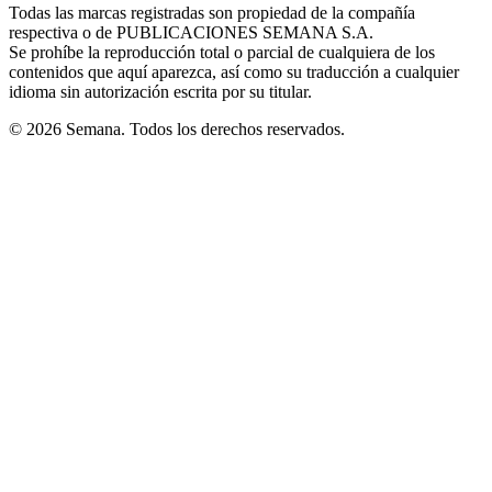
window
window
window
window
window
Todas las marcas registradas son propiedad de la compañía
new
respectiva o de PUBLICACIONES SEMANA S.A.
window
Se prohíbe la reproducción total o parcial de cualquiera de los
contenidos que aquí aparezca, así como su traducción a cualquier
idioma sin autorización escrita por su titular.
© 2026 Semana. Todos los derechos reservados.