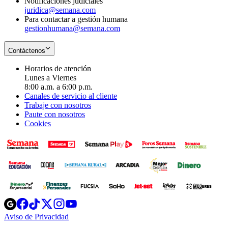
Notificaciones judiciales
juridica@semana.com
Para contactar a gestión humana
gestionhumana@semana.com
Contáctenos
Horarios de atención
Lunes a Viernes
8:00 a.m. a 6:00 p.m.
Canales de servicio al cliente
Trabaje con nosotros
Paute con nosotros
Cookies
Opens
Opens
Opens
Opens
Opens
in
in
in
in
in
Aviso de Privacidad
Opens
new
new
new
new
new
in