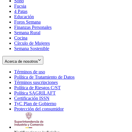
Soho
Opens
Fucsia
in
Opens
4 Patas
new
in
Educación
window
new
Foros Semana
window
Finanzas Personales
Semana Rural
Cocina
Círculo de Mujeres
Semana Sostenible
Acerca de nosotros
Términos de uso
Opens
Política de Tratamiento de Datos
in
Opens
Términos suscripciones
new
Opens
in
Política de Riesgos C/ST
window
in
Opens
new
Política SAGRILAFT
Opens
new
in
window
Certificación ISSN
Opens
in
window
new
TyC Plan de Gobierno
in
new
Opens
window
Protección del consumidor
new
window
in
Opens
window
new
in
window
new
window