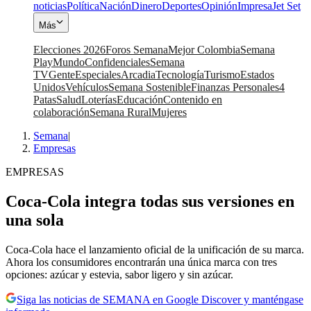
noticias
Política
Nación
Dinero
Deportes
Opinión
Impresa
Jet Set
Más
Elecciones 2026
Foros Semana
Mejor Colombia
Semana
Play
Mundo
Confidenciales
Semana
TV
Gente
Especiales
Arcadia
Tecnología
Turismo
Estados
Unidos
Vehículos
Semana Sostenible
Finanzas Personales
4
Patas
Salud
Loterías
Educación
Contenido en
colaboración
Semana Rural
Mujeres
Semana
|
Empresas
EMPRESAS
Coca-Cola integra todas sus versiones en
una sola
Coca-Cola hace el lanzamiento oficial de la unificación de su marca.
Ahora los consumidores encontrarán una única marca con tres
opciones: azúcar y estevia, sabor ligero y sin azúcar.
Siga las noticias de SEMANA en Google Discover y manténgase