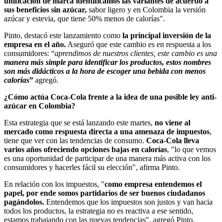
unificación de marca identificamos las variantes de acuerdo a
sus beneficios sin azúcar,
sabor ligero y en Colombia la versión
azúcar y estevia, que tiene 50% menos de calorías".
Pinto, destacó este lanzamiento como
la principal inversión de la
empresa en el año.
Aseguró que este cambio es en respuesta a los
consumidores: “
aprendimos de nuestros clientes, este cambio es una
manera más simple para identificar los productos, estos nombres
son más didácticos a la hora de escoger una bebida con menos
calorías
”
agregó.
¿Cómo actúa Coca-Cola frente a la idea de una posible ley anti-
azúcar en Colombia?
Esta estrategia que se está lanzando este martes,
no viene al
mercado como respuesta directa a una amenaza de impuestos
,
tiene que ver con las tendencias de consumo.
Coca-Cola lleva
varios años ofreciendo opciones bajas en calorías
, "lo que vemos
es una oportunidad de participar de una manera más activa con los
consumidores y hacerles fácil su elección", afirma Pinto.
En relación con los impuestos, "
como empresa entendemos el
papel, por ende somos partidarios de ser buenos ciudadanos
pagándolos.
Entendemos que los impuestos son justos y van hacia
todos los productos, la estrategia no es reactiva a ese sentido,
estamos trabajando con las nuevas tendencias", agregó Pinto.