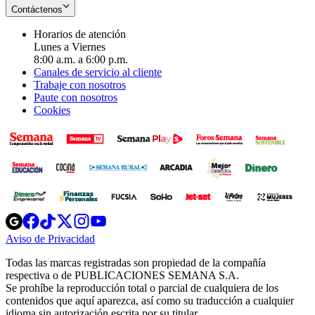
Contáctenos
Horarios de atención
Lunes a Viernes
8:00 a.m. a 6:00 p.m.
Canales de servicio al cliente
Trabaje con nosotros
Paute con nosotros
Cookies
Opens
Opens
Opens
Opens
Opens
in
in
in
in
in
Aviso de Privacidad
Opens
new
new
new
new
new
in
window
window
window
window
window
Todas las marcas registradas son propiedad de la compañía
new
respectiva o de PUBLICACIONES SEMANA S.A.
window
Se prohíbe la reproducción total o parcial de cualquiera de los
contenidos que aquí aparezca, así como su traducción a cualquier
idioma sin autorización escrita por su titular.