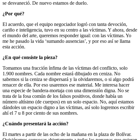
se desvaneció. De nuevo estamos de duelo.
¿Por qué?
El acuerdo, que el equipo negociador logró con tanta devoción,
cariño e inteligencia, tuvo en su centro a las víctimas. Y ahora, desde
el mundo del arte, queremos responder igual: con las víctimas. Yo
me he pasado la vida ‘sumando ausencias’, y por eso así se llama
esta acción.
¿En qué consiste la pieza?
Tomamos una fracción ínfima de las víctimas del conflicto, solo
1.900 nombres. Cada nombre estará dibujado en ceniza. No
sabemos si la ceniza se dispersará y la olvidaremos, o si algo podrá
renacer de ella. Por eso usaremos ese material. Me interesa hacer
una especie de bandera-mortaja con una dimensión digna. No se
trata de la fosa común de los falsos positivos, donde había un
número altísimo (de cuerpos) en un solo espacio. No, aquí estamos
dándoles un espacio digno a las víctimas, así solo logremos escribir
ahí el 7 u 8 por ciento de sus nombres.
¿Cuándo presentará la acción?
El martes a partir de las ocho de la mañana en la plaza de Bolívar.
Quisiéramos convocar abiertamente a todas las personas que quieran