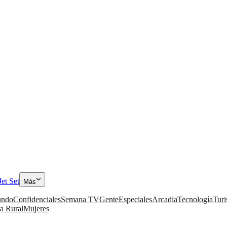
Jet Set
Más
ndo
Confidenciales
Semana TV
Gente
Especiales
Arcadia
Tecnología
Tur
a Rural
Mujeres