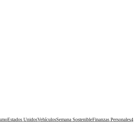
ismo
Estados Unidos
Vehículos
Semana Sostenible
Finanzas Personales
4