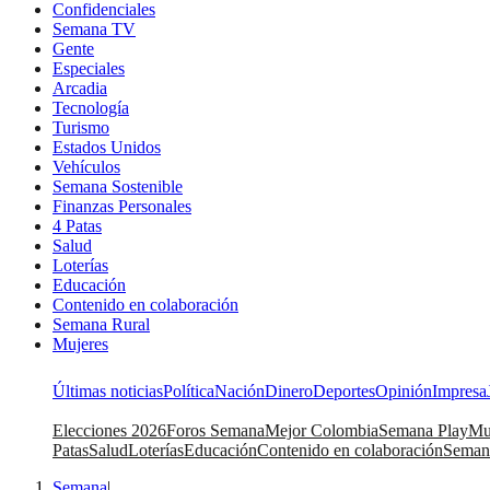
Confidenciales
Semana TV
Gente
Especiales
Arcadia
Tecnología
Turismo
Estados Unidos
Vehículos
Semana Sostenible
Finanzas Personales
4 Patas
Salud
Loterías
Educación
Contenido en colaboración
Semana Rural
Mujeres
Últimas noticias
Política
Nación
Dinero
Deportes
Opinión
Impresa
Elecciones 2026
Foros Semana
Mejor Colombia
Semana Play
Mu
Patas
Salud
Loterías
Educación
Contenido en colaboración
Seman
Semana
|