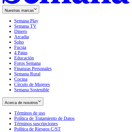
Nuestras marcas
Semana Play
Semana TV
Dinero
Arcadia
Soho
Opens
Fucsia
in
Opens
4 Patas
new
in
Educación
window
new
Foros Semana
window
Finanzas Personales
Semana Rural
Cocina
Círculo de Mujeres
Semana Sostenible
Acerca de nosotros
Términos de uso
Opens
Política de Tratamiento de Datos
in
Opens
Términos suscripciones
new
Opens
in
Política de Riesgos C/ST
window
in
Opens
new