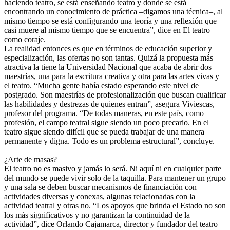
haciendo teatro, se está enseñando teatro y donde se está
encontrando un conocimiento de práctica –digamos una técnica–, al
mismo tiempo se está configurando una teoría y una reflexión que
casi muere al mismo tiempo que se encuentra”, dice en El teatro
como coraje.
La realidad entonces es que en términos de educación superior y
especialización, las ofertas no son tantas. Quizá la propuesta más
atractiva la tiene la Universidad Nacional que acaba de abrir dos
maestrías, una para la escritura creativa y otra para las artes vivas y
el teatro. “Mucha gente había estado esperando este nivel de
postgrado. Son maestrías de profesionalización que buscan cualificar
las habilidades y destrezas de quienes entran”, asegura Viviescas,
profesor del programa. “De todas maneras, en este país, como
profesión, el campo teatral sigue siendo un poco precario. En el
teatro sigue siendo difícil que se pueda trabajar de una manera
permanente y digna. Todo es un problema estructural”, concluye.
¿Arte de masas?
El teatro no es masivo y jamás lo será. Ni aquí ni en cualquier parte
del mundo se puede vivir solo de la taquilla. Para mantener un grupo
y una sala se deben buscar mecanismos de financiación con
actividades diversas y conexas, algunas relacionadas con la
actividad teatral y otras no. “Los apoyos que brinda el Estado no son
los más significativos y no garantizan la continuidad de la
actividad”, dice Orlando Cajamarca, director y fundador del teatro