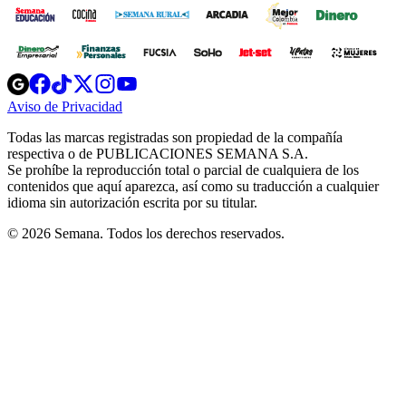
Opens
Opens
Opens
Opens
Opens
in
in
in
in
in
Aviso de Privacidad
Opens
new
new
new
new
new
in
window
window
window
window
window
Todas las marcas registradas son propiedad de la compañía
new
respectiva o de PUBLICACIONES SEMANA S.A.
window
Se prohíbe la reproducción total o parcial de cualquiera de los
contenidos que aquí aparezca, así como su traducción a cualquier
idioma sin autorización escrita por su titular.
© 2026 Semana. Todos los derechos reservados.