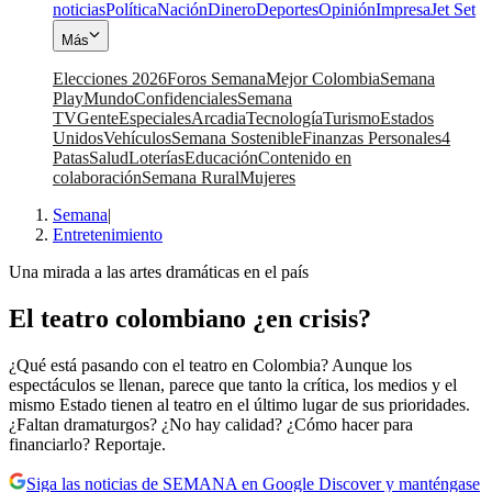
noticias
Política
Nación
Dinero
Deportes
Opinión
Impresa
Jet Set
Más
Elecciones 2026
Foros Semana
Mejor Colombia
Semana
Play
Mundo
Confidenciales
Semana
TV
Gente
Especiales
Arcadia
Tecnología
Turismo
Estados
Unidos
Vehículos
Semana Sostenible
Finanzas Personales
4
Patas
Salud
Loterías
Educación
Contenido en
colaboración
Semana Rural
Mujeres
Semana
|
Entretenimiento
Una mirada a las artes dramáticas en el país
El teatro colombiano ¿en crisis?
¿Qué está pasando con el teatro en Colombia? Aunque los
espectáculos se llenan, parece que tanto la crítica, los medios y el
mismo Estado tienen al teatro en el último lugar de sus prioridades.
¿Faltan dramaturgos? ¿No hay calidad? ¿Cómo hacer para
financiarlo? Reportaje.
Siga las noticias de SEMANA en Google Discover y manténgase