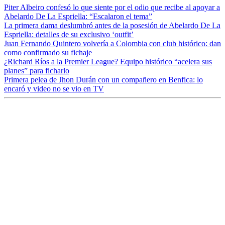
Piter Albeiro confesó lo que siente por el odio que recibe al apoyar a
Abelardo De La Espriella: “Escalaron el tema”
La primera dama deslumbró antes de la posesión de Abelardo De La
Espriella: detalles de su exclusivo ‘outfit’
Juan Fernando Quintero volvería a Colombia con club histórico: dan
como confirmado su fichaje
¿Richard Ríos a la Premier League? Equipo histórico “acelera sus
planes” para ficharlo
Primera pelea de Jhon Durán con un compañero en Benfica: lo
encaró y video no se vio en TV