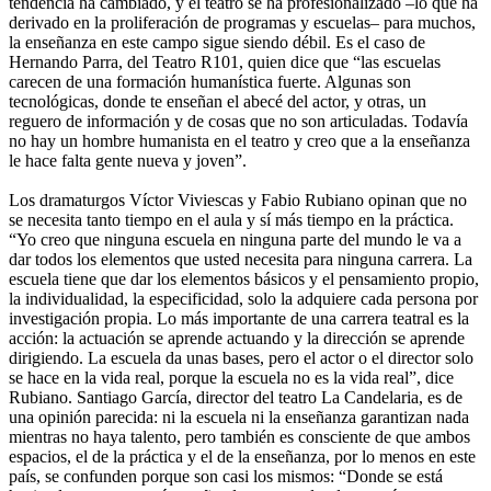
tendencia ha cambiado, y el teatro se ha profesionalizado –lo que ha
derivado en la proliferación de programas y escuelas– para muchos,
la enseñanza en este campo sigue siendo débil. Es el caso de
Hernando Parra, del Teatro R101, quien dice que “las escuelas
carecen de una formación humanística fuerte. Algunas son
tecnológicas, donde te enseñan el abecé del actor, y otras, un
reguero de información y de cosas que no son articuladas. Todavía
no hay un hombre humanista en el teatro y creo que a la enseñanza
le hace falta gente nueva y joven”.
Los dramaturgos Víctor Viviescas y Fabio Rubiano opinan que no
se necesita tanto tiempo en el aula y sí más tiempo en la práctica.
“Yo creo que ninguna escuela en ninguna parte del mundo le va a
dar todos los elementos que usted necesita para ninguna carrera. La
escuela tiene que dar los elementos básicos y el pensamiento propio,
la individualidad, la especificidad, solo la adquiere cada persona por
investigación propia. Lo más importante de una carrera teatral es la
acción: la actuación se aprende actuando y la dirección se aprende
dirigiendo. La escuela da unas bases, pero el actor o el director solo
se hace en la vida real, porque la escuela no es la vida real”, dice
Rubiano. Santiago García, director del teatro La Candelaria, es de
una opinión parecida: ni la escuela ni la enseñanza garantizan nada
mientras no haya talento, pero también es consciente de que ambos
espacios, el de la práctica y el de la enseñanza, por lo menos en este
país, se confunden porque son casi los mismos: “Donde se está