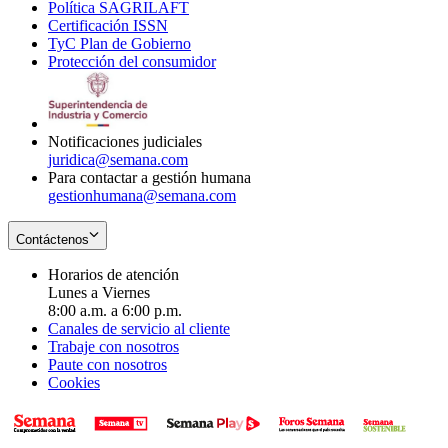
Política SAGRILAFT
Opens
new
in
window
Certificación ISSN
Opens
in
window
new
TyC Plan de Gobierno
in
new
Opens
window
Protección del consumidor
new
window
in
Opens
window
new
in
window
new
window
Notificaciones judiciales
juridica@semana.com
Para contactar a gestión humana
gestionhumana@semana.com
Contáctenos
Horarios de atención
Lunes a Viernes
8:00 a.m. a 6:00 p.m.
Canales de servicio al cliente
Trabaje con nosotros
Paute con nosotros
Cookies