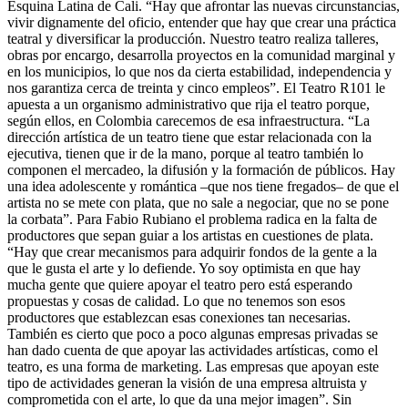
Esquina Latina de Cali. “Hay que afrontar las nuevas circunstancias,
vivir dignamente del oficio, entender que hay que crear una práctica
teatral y diversificar la producción. Nuestro teatro realiza talleres,
obras por encargo, desarrolla proyectos en la comunidad marginal y
en los municipios, lo que nos da cierta estabilidad, independencia y
nos garantiza cerca de treinta y cinco empleos”. El Teatro R101 le
apuesta a un organismo administrativo que rija el teatro porque,
según ellos, en Colombia carecemos de esa infraestructura. “La
dirección artística de un teatro tiene que estar relacionada con la
ejecutiva, tienen que ir de la mano, porque al teatro también lo
componen el mercadeo, la difusión y la formación de públicos. Hay
una idea adolescente y romántica –que nos tiene fregados– de que el
artista no se mete con plata, que no sale a negociar, que no se pone
la corbata”. Para Fabio Rubiano el problema radica en la falta de
productores que sepan guiar a los artistas en cuestiones de plata.
“Hay que crear mecanismos para adquirir fondos de la gente a la
que le gusta el arte y lo defiende. Yo soy optimista en que hay
mucha gente que quiere apoyar el teatro pero está esperando
propuestas y cosas de calidad. Lo que no tenemos son esos
productores que establezcan esas conexiones tan necesarias.
También es cierto que poco a poco algunas empresas privadas se
han dado cuenta de que apoyar las actividades artísticas, como el
teatro, es una forma de marketing. Las empresas que apoyan este
tipo de actividades generan la visión de una empresa altruista y
comprometida con el arte, lo que da una mejor imagen”. Sin