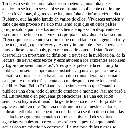
Todo esto se debe a una falta de competencia, una falta de estar
atento: no se lee, no se ve, ni se confronta lo suficiente con lo que
hacen los demás, digamos que hay una falta de información”, dice
Rubiano, que ha sido jurado en varios de ellos; Viviescas también y
sabe que ese proceso ha sido más lento aquí que en otros países
porque solo a partir de los años ochenta empiezan a desprenderse
escritores que tienen una voz más propia e individual en la escritura:
“Tener quince o veinte escritores que coincidan en una generación y
que tengan algo que ofrecer ya es muy importante. Eso debería ser
muy valioso para el país, pero reconocerlo como tal significaría
desarrollar un programa de difusión, a través de la publicación, de la
lectura, de llevar esos textos y esos autores a los ambientes escolares
y lograr que sean montados”. Y es que la pelea de la edición y la
publicación será siempre una constante. Cajamarca piensa que a la
literatura dramática se le ha acusado de ser una literatura de cuarta
categoría y que además cuenta con un desprecio entre los circuitos
del libro. Para Fabio Rubiano es tan simple como que “cuando
publicas una obra, todo el mundo empieza a montarte. Así me pasó a
mí. En revistas o en pequeñas publicaciones. Es una ecuación
sencilla, si hay más difusión, la gente te conoce más”. El problema
sigue estando en que “todavía no difundimos a nuestros autores, la
industria editorial no tiene un mercado para ese tipo de escritura, las
instituciones gubernamentales como las universidades y otras
agencias estatales no hacen tanto esfuerzo a pesar de que pueden
actuar con un criterio no comercial. La mayoría de las piezas se