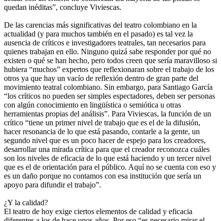
quedan inéditas”, concluye Viviescas.
De las carencias más significativas del teatro colombiano en la
actualidad (y para muchos también en el pasado) es tal vez la
ausencia de críticos e investigadores teatrales, tan necesarios para
quienes trabajan en ello. Ninguno quizá sabe responder por qué no
existen o qué se han hecho, pero todos creen que sería maravilloso si
hubiera “muchos” expertos que reflexionaran sobre el trabajo de los
otros ya que hay un vacío de reflexión dentro de gran parte del
movimiento teatral colombiano. Sin embargo, para Santiago García
“los críticos no pueden ser simples espectadores, deben ser personas
con algún conocimiento en lingüística o semiótica u otras
herramientas propias del análisis”. Para Viviescas, la función de un
crítico “tiene un primer nivel de trabajo que es el de la difusión,
hacer resonancia de lo que está pasando, contarle a la gente, un
segundo nivel que es un poco hacer de espejo para los creadores,
desarrollar una mirada crítica para que el creador reconozca cuáles
son los niveles de eficacia de lo que está haciendo y un tercer nivel
que es el de orientación para el público. Aquí no se cuenta con eso y
es un daño porque no contamos con esa institución que sería un
apoyo para difundir el trabajo”.
¿Y la calidad?
El teatro de hoy exige ciertos elementos de calidad y eficacia
diferentes a los de hace unos años. Por eso “es necesario mirar el