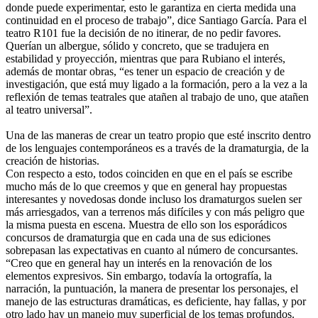
donde puede experimentar, esto le garantiza en cierta medida una
continuidad en el proceso de trabajo”, dice Santiago García. Para el
teatro R101 fue la decisión de no itinerar, de no pedir favores.
Querían un albergue, sólido y concreto, que se tradujera en
estabilidad y proyección, mientras que para Rubiano el interés,
además de montar obras, “es tener un espacio de creación y de
investigación, que está muy ligado a la formación, pero a la vez a la
reflexión de temas teatrales que atañen al trabajo de uno, que atañen
al teatro universal”.
Una de las maneras de crear un teatro propio que esté inscrito dentro
de los lenguajes contemporáneos es a través de la dramaturgia, de la
creación de historias.
Con respecto a esto, todos coinciden en que en el país se escribe
mucho más de lo que creemos y que en general hay propuestas
interesantes y novedosas donde incluso los dramaturgos suelen ser
más arriesgados, van a terrenos más difíciles y con más peligro que
la misma puesta en escena. Muestra de ello son los esporádicos
concursos de dramaturgia que en cada una de sus ediciones
sobrepasan las expectativas en cuanto al número de concursantes.
“Creo que en general hay un interés en la renovación de los
elementos expresivos. Sin embargo, todavía la ortografía, la
narración, la puntuación, la manera de presentar los personajes, el
manejo de las estructuras dramáticas, es deficiente, hay fallas, y por
otro lado hay un manejo muy superficial de los temas profundos.