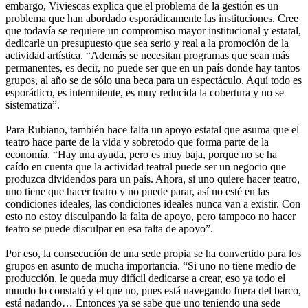
embargo, Viviescas explica que el problema de la gestión es un
problema que han abordado esporádicamente las instituciones. Cree
que todavía se requiere un compromiso mayor institucional y estatal,
dedicarle un presupuesto que sea serio y real a la promoción de la
actividad artística. “Además se necesitan programas que sean más
permanentes, es decir, no puede ser que en un país donde hay tantos
grupos, al año se de sólo una beca para un espectáculo. Aquí todo es
esporádico, es intermitente, es muy reducida la cobertura y no se
sistematiza”.
Para Rubiano, también hace falta un apoyo estatal que asuma que el
teatro hace parte de la vida y sobretodo que forma parte de la
economía. “Hay una ayuda, pero es muy baja, porque no se ha
caído en cuenta que la actividad teatral puede ser un negocio que
produzca dividendos para un país. Ahora, si uno quiere hacer teatro,
uno tiene que hacer teatro y no puede parar, así no esté en las
condiciones ideales, las condiciones ideales nunca van a existir. Con
esto no estoy disculpando la falta de apoyo, pero tampoco no hacer
teatro se puede disculpar en esa falta de apoyo”.
Por eso, la consecución de una sede propia se ha convertido para los
grupos en asunto de mucha importancia. “Si uno no tiene medio de
producción, le queda muy difícil dedicarse a crear, eso ya todo el
mundo lo constató y el que no, pues está navegando fuera del barco,
está nadando… Entonces ya se sabe que uno teniendo una sede