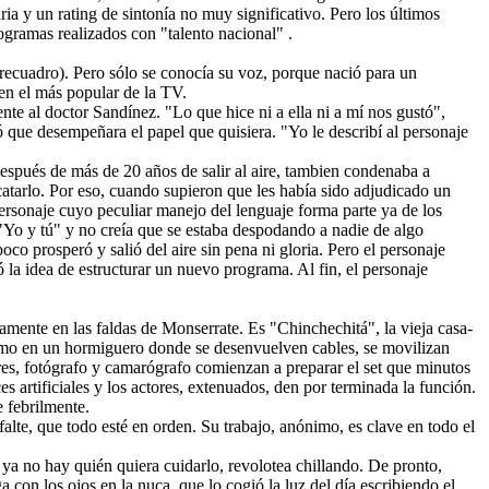
ia y un rating de sintonía no muy significativo. Pero los últimos
ogramas realizados con "talento nacional" .
recuadro). Pero sólo se conocía su voz, porque nació para un
en el más popular de la TV.
e al doctor Sandínez. "Lo que hice ni a ella ni a mí nos gustó",
ó que desempeñara el papel que quisiera. "Yo le describí al personaje
 después de más de 20 años de salir al aire, tambien condenaba a
atarlo. Por eso, cuando supieron que les había sido adjudicado un
sonaje cuyo peculiar manejo del lenguaje forma parte ya de los
"Yo y tú" y no creía que se estaba despodando a nadie de algo
 prosperó y salió del aire sin pena ni gloria. Pero el personaje
 la idea de estructurar un nuevo programa. Al fin, el personaje
amente en las faldas de Monserrate. Es "Chinchechitá", la vieja casa-
 como en un hormiguero donde se desenvuelven cables, se movilizan
res, fotógrafo y camarógrafo comienzan a preparar el set que minutos
 artificiales y los actores, extenuados, den por terminada la función.
 febrilmente.
alte, que todo esté en orden. Su trabajo, anónimo, es clave en todo el
o ya no hay quién quiera cuidarlo, revolotea chillando. De pronto,
 con los ojos en la nuca, que lo cogió la luz del día escribiendo el