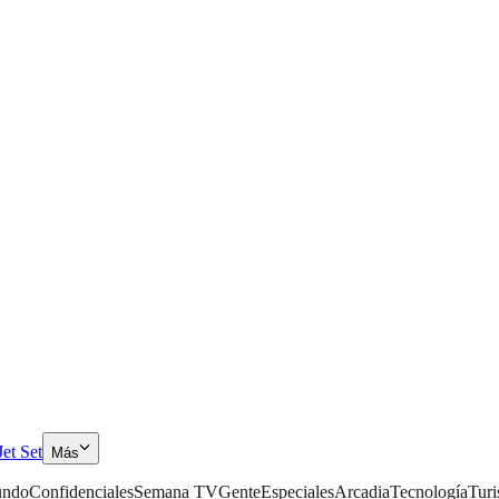
Jet Set
Más
ndo
Confidenciales
Semana TV
Gente
Especiales
Arcadia
Tecnología
Tur