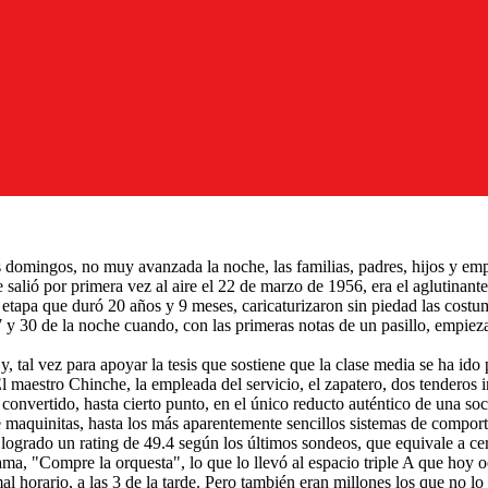
 domingos, no muy avanzada la noche, las familias, padres, hijos y emple
salió por primera vez al aire el 22 de marzo de 1956, era el aglutinant
etapa que duró 20 años y 9 meses, caricaturizaron sin piedad las costu
7 y 30 de la noche cuando, con las primeras notas de un pasillo, empiez
, tal vez para apoyar la tesis que sostiene que la clase media se ha ido
maestro Chinche, la empleada del servicio, el zapatero, dos tenderos in
 convertido, hasta cierto punto, en el único reducto auténtico de una s
e maquinitas, hasta los más aparentemente sencillos sistemas de compor
 logrado un rating de 49.4 según los últimos sondeos, que equivale a ce
grama, "Compre la orquesta", lo que lo llevó al espacio triple A que hoy
horario, a las 3 de la tarde. Pero también eran millones los que no lo v