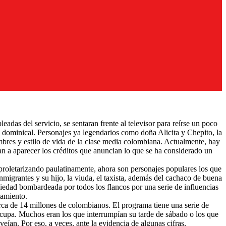
adas del servicio, se sentaran frente al televisor para reírse un poco
e dominical. Personajes ya legendarios como doña Alicita y Chepito, la
mbres y estilo de vida de la clase media colombiana. Actualmente, hay
an a aparecer los créditos que anuncian lo que se ha considerado un
 proletarizando paulatinamente, ahora son personajes populares los que
migrantes y su hijo, la viuda, el taxista, además del cachaco de buena
ociedad bombardeada por todos los flancos por una serie de influencias
tamiento.
rca de 14 millones de colombianos. El programa tiene una serie de
 ocupa. Muchos eran los que interrumpían su tarde de sábado o los que
eían. Por eso, a veces, ante la evidencia de algunas cifras,