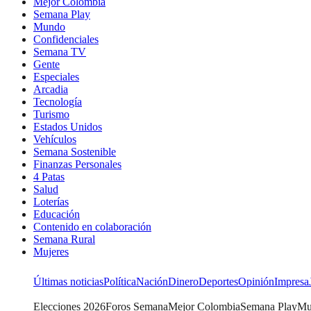
Mejor Colombia
Semana Play
Mundo
Confidenciales
Semana TV
Gente
Especiales
Arcadia
Tecnología
Turismo
Estados Unidos
Vehículos
Semana Sostenible
Finanzas Personales
4 Patas
Salud
Loterías
Educación
Contenido en colaboración
Semana Rural
Mujeres
Últimas noticias
Política
Nación
Dinero
Deportes
Opinión
Impresa
Elecciones 2026
Foros Semana
Mejor Colombia
Semana Play
Mu