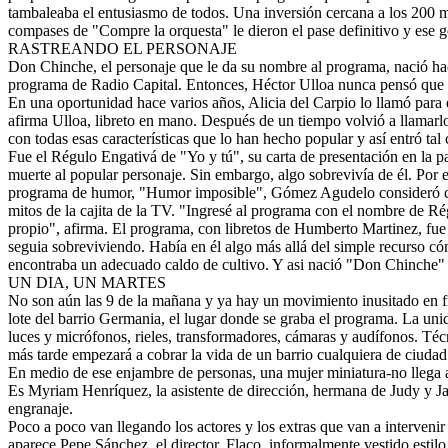
tambaleaba el entusiasmo de todos. Una inversión cercana a los 200 mil
compases de "Compre la orquesta" le dieron el pase definitivo y ese g
RASTREANDO EL PERSONAJE
Don Chinche, el personaje que le da su nombre al programa, nació hac
programa de Radio Capital. Entonces, Héctor Ulloa nunca pensó que el
En una oportunidad hace varios años, Alicia del Carpio lo llamó para
afirma Ulloa, libreto en mano. Después de un tiempo volvió a llamarlo.
con todas esas características que lo han hecho popular y así entró tal
Fue el Régulo Engativá de "Yo y tú", su carta de presentación en la pa
muerte al popular personaje. Sin embargo, algo sobrevivía de él. Por
programa de humor, "Humor imposible", Gómez Agudelo consideró conv
mitos de la cajita de la TV. "Ingresé al programa con el nombre de R
propio", afirma. El programa, con libretos de Humberto Martinez, fue
seguia sobreviviendo. Había en él algo más allá del simple recurso có
encontraba un adecuado caldo de cultivo. Y asi nació "Don Chinche" 
UN DIA, UN MARTES
No son aún las 9 de la mañana y ya hay un movimiento inusitado en fre
lote del barrio Germania, el lugar donde se graba el programa. La un
luces y micrófonos, rieles, transformadores, cámaras y audífonos. Téc
más tarde empezará a cobrar la vida de un barrio cualquiera de ciudad 
En medio de ese enjambre de personas, una mujer miniatura-no llega a
Es Myriam Henríquez, la asistente de dirección, hermana de Judy y Jaqu
engranaje.
Poco a poco van llegando los actores y los extras que van a intervenir 
aparece Pepe Sánchez, el director. Flaco, informalmente vestido estilo 