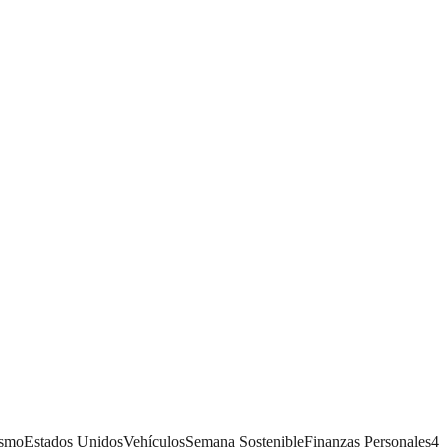
ismo
Estados Unidos
Vehículos
Semana Sostenible
Finanzas Personales
4