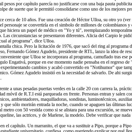
 pesos por capítulo parecía no justificarse con una baja pauta publicitar
olpe de suerte que le permitió consolidarse como uno de los mejores pr
e cerca de 10 años. Fue una creación de Héctor Ulloa, su otro yo (ver 
 personaje se convertiría en el simbolo de millones de colombianos y 
 que hiciera un papel de médico en "Yo y tú", reemplazando temporalment
 Las circunstancias se presentaron diferentes. Alicia del Carpio le pidi
 cual al programa", dice Ulloa.
ntalla chica. Pero la licitación de 1976, que sacó del ring al programa
 eso, Fernando Gómez Agudelo, presidente de RTI., lanzo la idea de resc
eniente que Ulloa se incorporara al programa, camuflado tras ese per
égulo Engativá, porque en ese momento nadie pensaba en el regreso de 
 experimentando cambios y acabó convertido en "Notihumor" que tampoco
mico. Gómez Agudelo insistió en la necesidad de salvarlo. De ahi surgió
.
nte a unas pesadas puertas verdes en la calle 20 con carrera la, práctic
idad móvil de R.T.I está parqueada en frente. Personas entran y salen
nicos, ambientadores, maquilladoras, sondistas, luminotécnicos, auxilia
y que sólo morirán entrada la noche, cuando se apaguen las últimas luces
l metro con 50 vestida como si se alistara para una excursión, se mueve
eline, las actrices, y de Marlene, la modelo. Debe verificar que nada f
en el capítulo. Un marranito, el que va a sustituir a Pipo, porque a Pip
estudiante universitario, confiesa, como queriendo explicar por qué llega