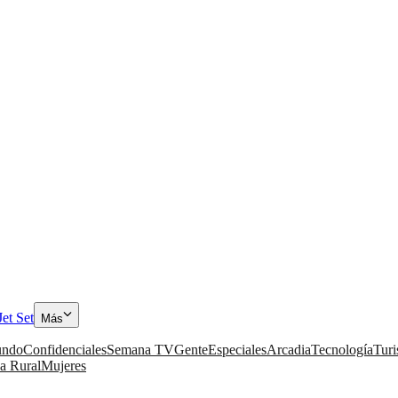
Jet Set
Más
ndo
Confidenciales
Semana TV
Gente
Especiales
Arcadia
Tecnología
Tur
a Rural
Mujeres