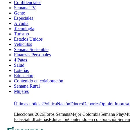
Confidenciales
Semana TV
Gente
Especiales
Arcadia
Tecnología
Turismo
Estados Unidos
Vehículos
Semana Sostenible
Finanzas Personales
4 Patas
Salud
Loterías
Educación
Contenido en colaboración
Semana Rural
Mujeres
Últimas noticias
Política
Nación
Dinero
Deportes
Opinión
Impresa
Elecciones 2026
Foros Semana
Mejor Colombia
Semana Play
Mu
Patas
Salud
Loterías
Educación
Contenido en colaboración
Seman