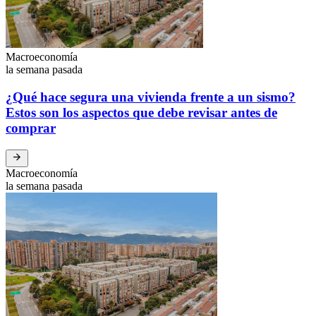
Macroeconomía
la semana pasada
¿Qué hace segura una vivienda frente a un sismo?
Estos son los aspectos que debe revisar antes de
comprar
Macroeconomía
la semana pasada