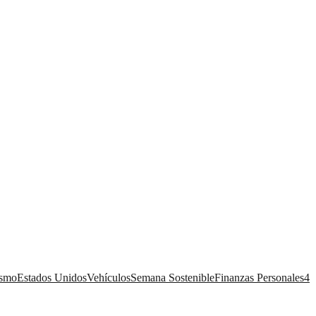
ismo
Estados Unidos
Vehículos
Semana Sostenible
Finanzas Personales
4