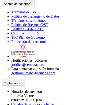
Acerca de nosotros
Términos de uso
Opens
Política de Tratamiento de Datos
in
Opens
Términos suscripciones
new
Opens
in
Política de Riesgos C/ST
window
in
Opens
new
Política SAGRILAFT
Opens
new
in
window
Certificación ISSN
Opens
in
window
new
TyC Plan de Gobierno
in
new
Opens
window
Protección del consumidor
new
window
in
Opens
window
new
in
window
new
window
Notificaciones judiciales
juridica@semana.com
Para contactar a gestión humana
gestionhumana@semana.com
Contáctenos
Horarios de atención
Lunes a Viernes
8:00 a.m. a 6:00 p.m.
Canales de servicio al cliente