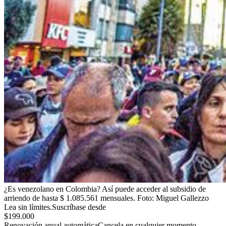
¿Es venezolano en Colombia? Así puede acceder al subsidio de
arriendo de hasta $ 1.085.561 mensuales.
Foto:
Miguel Gallezzo
Lea sin límites.
Suscríbase desde
$199.000
Renovación anual automática
Cancela en cualquier momento