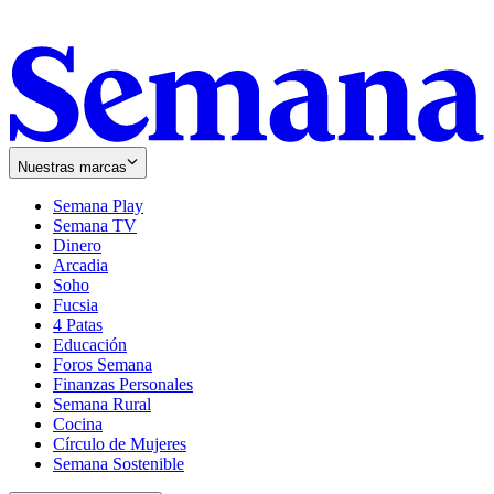
Nuestras marcas
Semana Play
Semana TV
Dinero
Arcadia
Soho
Opens
Fucsia
in
Opens
4 Patas
new
in
Educación
window
new
Foros Semana
window
Finanzas Personales
Semana Rural
Cocina
Círculo de Mujeres
Semana Sostenible