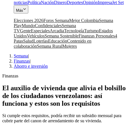
noticias
Política
Nación
Dinero
Deportes
Opinión
Impresa
Jet Set
Más
Elecciones 2026
Foros Semana
Mejor Colombia
Semana
Play
Mundo
Confidenciales
Semana
TV
Gente
Especiales
Arcadia
Tecnología
Turismo
Estados
Unidos
Vehículos
Semana Sostenible
Finanzas Personales
4
Patas
Salud
Loterías
Educación
Contenido en
colaboración
Semana Rural
Mujeres
Semana
|
Finanzas
|
Ahorro e inversión
Finanzas
El auxilio de vivienda que alivia el bolsillo
de los ciudadanos venezolanos: así
funciona y estos son los requisitos
Si cumple estos requisitos, podría recibir un subsidio mensual para
cubrir parte del canon de arrendamiento de su vivienda.