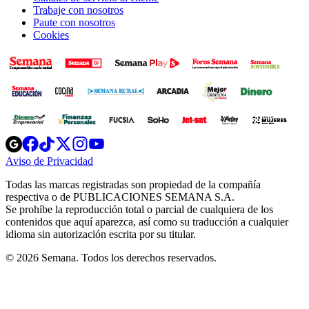
Trabaje con nosotros
Paute con nosotros
Cookies
Opens
Opens
Opens
Opens
Opens
in
in
in
in
in
Aviso de Privacidad
Opens
new
new
new
new
new
in
window
window
window
window
window
Todas las marcas registradas son propiedad de la compañía
new
respectiva o de PUBLICACIONES SEMANA S.A.
window
Se prohíbe la reproducción total o parcial de cualquiera de los
contenidos que aquí aparezca, así como su traducción a cualquier
idioma sin autorización escrita por su titular.
© 2026 Semana. Todos los derechos reservados.