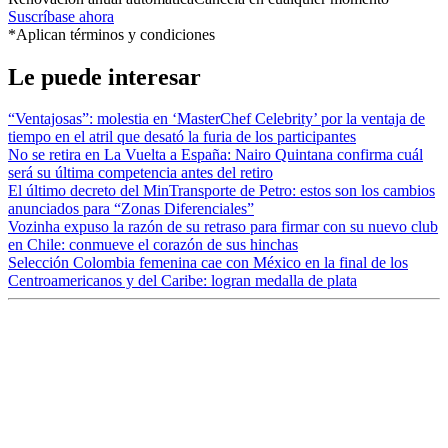
Suscríbase ahora
*Aplican términos y condiciones
Le puede interesar
“Ventajosas”: molestia en ‘MasterChef Celebrity’ por la ventaja de
tiempo en el atril que desató la furia de los participantes
No se retira en La Vuelta a España: Nairo Quintana confirma cuál
será su última competencia antes del retiro
El último decreto del MinTransporte de Petro: estos son los cambios
anunciados para “Zonas Diferenciales”
Vozinha expuso la razón de su retraso para firmar con su nuevo club
en Chile: conmueve el corazón de sus hinchas
Selección Colombia femenina cae con México en la final de los
Centroamericanos y del Caribe: logran medalla de plata