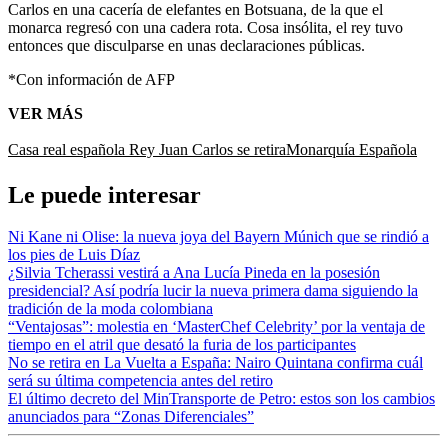
Carlos en una cacería de elefantes en Botsuana, de la que el
monarca regresó con una cadera rota. Cosa insólita, el rey tuvo
entonces que disculparse en unas declaraciones públicas.
*Con información de AFP
VER MÁS
Casa real española
Rey Juan Carlos se retira
Monarquía Española
Le puede interesar
Ni Kane ni Olise: la nueva joya del Bayern Múnich que se rindió a
los pies de Luis Díaz
¿Silvia Tcherassi vestirá a Ana Lucía Pineda en la posesión
presidencial? Así podría lucir la nueva primera dama siguiendo la
tradición de la moda colombiana
“Ventajosas”: molestia en ‘MasterChef Celebrity’ por la ventaja de
tiempo en el atril que desató la furia de los participantes
No se retira en La Vuelta a España: Nairo Quintana confirma cuál
será su última competencia antes del retiro
El último decreto del MinTransporte de Petro: estos son los cambios
anunciados para “Zonas Diferenciales”