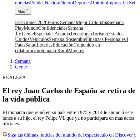
noticias
Política
Nación
Dinero
Deportes
Opinión
Impresa
Jet Set
Más
Elecciones 2026
Foros Semana
Mejor Colombia
Semana
Play
Mundo
Confidenciales
Semana
TV
Gente
Especiales
Arcadia
Tecnología
Turismo
Estados
Unidos
Vehículos
Semana Sostenible
Finanzas Personales
4
Patas
Salud
Loterías
Educación
Contenido en
colaboración
Semana Rural
Mujeres
Semana
|
Gente
REALEZA
El rey Juan Carlos de España se retira de
la vida pública
El monarca que reinó en su país entre 1975 y 2014 le anunció este
lunes a su hijo, el rey Felipe VI, que ya no participará en más actos
oficiales.
Siga las últimas noticias del mundo del espectáculo en Discover y