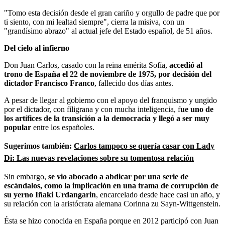
"Tomo esta decisión desde el gran cariño y orgullo de padre que por
ti siento, con mi lealtad siempre", cierra la misiva, con un
"grandísimo abrazo" al actual jefe del Estado español, de 51 años.
Del cielo al infierno
Don Juan Carlos, casado con la reina emérita Sofía,
accedió al
trono de España el 22 de noviembre de 1975, por decisión del
dictador Francisco Franco
, fallecido dos días antes.
A pesar de llegar al gobierno con el apoyo del franquismo y ungido
por el dictador, con filigrana y con mucha inteligencia, f
ue uno de
los artífices de la transición a la democracia y llegó a ser muy
popular
entre los españoles.
Sugerimos también:
Carlos tampoco se quería casar con Lady
Di: Las nuevas revelaciones sobre su tomentosa relación
Sin embargo,
se vio abocado a abdicar por una serie de
escándalos, como la implicación en una trama de corrupción de
su yerno Iñaki Urdangarin
, encarcelado desde hace casi un año, y
su relación con la aristócrata alemana Corinna zu Sayn-Wittgenstein.
Ésta se hizo conocida en España porque en 2012 participó con Juan