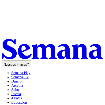
Nuestras marcas
Semana Play
Semana TV
Dinero
Arcadia
Soho
Opens
Fucsia
in
Opens
4 Patas
new
in
Educación
window
new