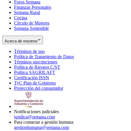
Foros Semana
window
Finanzas Personales
Semana Rural
Cocina
Círculo de Mujeres
Semana Sostenible
Acerca de nosotros
Términos de uso
Opens
Política de Tratamiento de Datos
in
Opens
Términos suscripciones
new
Opens
in
Política de Riesgos C/ST
window
in
Opens
new
Política SAGRILAFT
Opens
new
in
window
Certificación ISSN
Opens
in
window
new
TyC Plan de Gobierno
in
new
Opens
window
Protección del consumidor
new
window
in
Opens
window
new
in
window
new
window
Notificaciones judiciales
juridica@semana.com
Para contactar a gestión humana
gestionhumana@semana.com