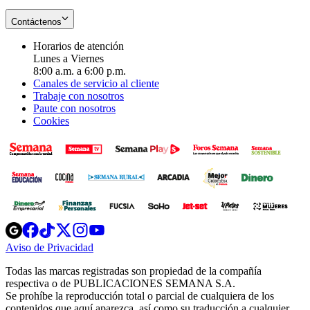
Contáctenos
Horarios de atención
Lunes a Viernes
8:00 a.m. a 6:00 p.m.
Canales de servicio al cliente
Trabaje con nosotros
Paute con nosotros
Cookies
Opens
Opens
Opens
Opens
Opens
in
in
in
in
in
Aviso de Privacidad
Opens
new
new
new
new
new
in
window
window
window
window
window
Todas las marcas registradas son propiedad de la compañía
new
respectiva o de PUBLICACIONES SEMANA S.A.
window
Se prohíbe la reproducción total o parcial de cualquiera de los
contenidos que aquí aparezca, así como su traducción a cualquier