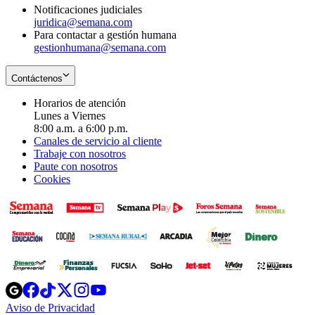
Notificaciones judiciales
juridica@semana.com
Para contactar a gestión humana
gestionhumana@semana.com
Contáctenos
Horarios de atención
Lunes a Viernes
8:00 a.m. a 6:00 p.m.
Canales de servicio al cliente
Trabaje con nosotros
Paute con nosotros
Cookies
Opens
Opens
Opens
Opens
Opens
in
in
in
in
in
Aviso de Privacidad
Opens
new
new
new
new
new