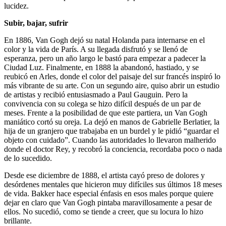
lucidez.
Subir, bajar, sufrir
En 1886, Van Gogh dejó su natal Holanda para internarse en el
color y la vida de París. A su llegada disfrutó y se llenó de
esperanza, pero un año largo le bastó para empezar a padecer la
Ciudad Luz. Finalmente, en 1888 la abandonó, hastiado, y se
reubicó en Arles, donde el color del paisaje del sur francés inspiró lo
más vibrante de su arte. Con un segundo aire, quiso abrir un estudio
de artistas y recibió entusiasmado a Paul Gauguin. Pero la
convivencia con su colega se hizo difícil después de un par de
meses. Frente a la posibilidad de que este partiera, un Van Gogh
maniático cortó su oreja. La dejó en manos de Gabrielle Berlatier, la
hija de un granjero que trabajaba en un burdel y le pidió “guardar el
objeto con cuidado”. Cuando las autoridades lo llevaron malherido
donde el doctor Rey, y recobró la conciencia, recordaba poco o nada
de lo sucedido.
Desde ese diciembre de 1888, el artista cayó preso de dolores y
desórdenes mentales que hicieron muy difíciles sus últimos 18 meses
de vida. Bakker hace especial énfasis en esos males porque quiere
dejar en claro que Van Gogh pintaba maravillosamente a pesar de
ellos. No sucedió, como se tiende a creer, que su locura lo hizo
brillante.