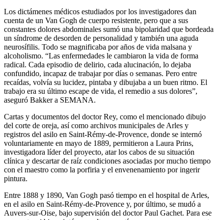
Los dictámenes médicos estudiados por los investigadores dan
cuenta de un Van Gogh de cuerpo resistente, pero que a sus
constantes dolores abdominales sumó una bipolaridad que bordeada
un síndrome de desorden de personalidad y también una aguda
neurosífilis. Todo se magnificaba por años de vida malsana y
alcoholismo. “Las enfermedades le cambiaron la vida de forma
radical. Cada episodio de delirio, cada alucinación, lo dejaba
confundido, incapaz de trabajar por días o semanas. Pero entre
recaídas, volvía su lucidez, pintaba y dibujaba a un buen ritmo. El
trabajo era su último escape de vida, el remedio a sus dolores”,
aseguró Bakker a SEMANA.
Cartas y documentos del doctor Rey, como el mencionado dibujo
del corte de oreja, así como archivos municipales de Arles y
registros del asilo en Saint-Rémy-de-Provence, donde se internó
voluntariamente en mayo de 1889, permitieron a Laura Prins,
investigadora líder del proyecto, atar los cabos de su situación
clínica y descartar de raíz condiciones asociadas por mucho tiempo
con el maestro como la porfiria y el envenenamiento por ingerir
pintura.
Entre 1888 y 1890, Van Gogh pasó tiempo en el hospital de Arles,
en el asilo en Saint-Rémy-de-Provence y, por último, se mudó a
Auvers-sur-Oise, bajo supervisión del doctor Paul Gachet. Para ese