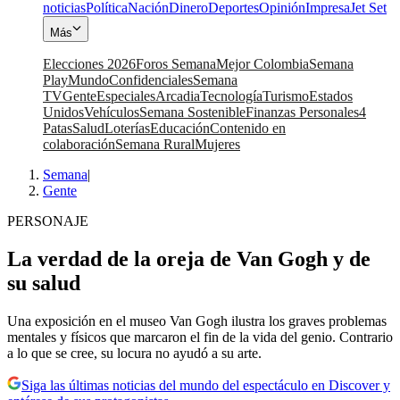
noticias
Política
Nación
Dinero
Deportes
Opinión
Impresa
Jet Set
Más
Elecciones 2026
Foros Semana
Mejor Colombia
Semana
Play
Mundo
Confidenciales
Semana
TV
Gente
Especiales
Arcadia
Tecnología
Turismo
Estados
Unidos
Vehículos
Semana Sostenible
Finanzas Personales
4
Patas
Salud
Loterías
Educación
Contenido en
colaboración
Semana Rural
Mujeres
Semana
|
Gente
PERSONAJE
La verdad de la oreja de Van Gogh y de
su salud
Una exposición en el museo Van Gogh ilustra los graves problemas
mentales y físicos que marcaron el fin de la vida del genio. Contrario
a lo que se cree, su locura no ayudó a su arte.
Siga las últimas noticias del mundo del espectáculo en Discover y