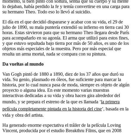
momento, si bien pintó con soltura, sentía que su cuerpo y su mente
lo dejaban, había perdido la fe y temía convertirse en una carga para
su hermano Theo. Todo eso lo llevó al suicidio.
El día en el que decidió dispararse y acabar con su vida, el 29 de
julio de 1890, su mala puntería extendió su infierno en tierra casi 30
horas. Estas sirvieron para que su hermano Theo llegara desde París
para acompañarlo en su agonía. El arma que utilizó para estos fines,
y que estuvo sepultada bajo tierra por más de 50 años, es uno de los
objetos más especiales de la muestra. Pero por más especial que
resulta un arma mortal, nada se compara con su pintura.
Da vueltas al mundo
Van Gogh pintó de 1880 a 1890, diez de los 37 años que duró su
vida. Su genio, plasmado en óleos, fue suficiente para marcar la
historia, por lo cual nunca pasa de moda, siempre es objeto de algún
proyecto o alguna idea. En este momento varias muestras
interactivas dedicadas a su vida y obra hacen gira alrededor del
mundo, y se prepara el estreno de la que es llamada ‘
la primera
película completamente pintada en la historia del cine
’, basada en la
vida y obra del artista.
Ha generado enorme expectativa el tráiler de la película Loving
Vincent, producida por el estudio Breakthru Films, que en 2008