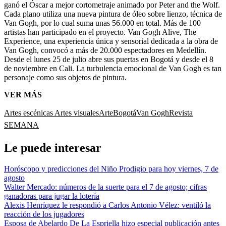
ganó el Óscar a mejor cortometraje animado por Peter and the Wolf.
Cada plano utiliza una nueva pintura de óleo sobre lienzo, técnica de
Van Gogh, por lo cual suma unas 56.000 en total. Más de 100
artistas han participado en el proyecto. Van Gogh Alive, The
Experience, una experiencia única y sensorial dedicada a la obra de
Van Gogh, convocó a más de 20.000 espectadores en Medellín.
Desde el lunes 25 de julio abre sus puertas en Bogotá y desde el 8
de noviembre en Cali. La turbulencia emocional de Van Gogh es tan
personaje como sus objetos de pintura.
VER MÁS
Artes escénicas
Artes visuales
Arte
Bogotá
Van Gogh
Revista
SEMANA
Le puede interesar
Horóscopo y predicciones del Niño Prodigio para hoy viernes, 7 de
agosto
Walter Mercado: números de la suerte para el 7 de agosto; cifras
ganadoras para jugar la lotería
Alexis Henríquez le respondió a Carlos Antonio Vélez: ventiló la
reacción de los jugadores
Esposa de Abelardo De La Espriella hizo especial publicación antes