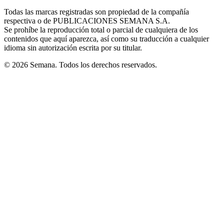
in
window
window
window
window
window
Todas las marcas registradas son propiedad de la compañía
new
respectiva o de PUBLICACIONES SEMANA S.A.
window
Se prohíbe la reproducción total o parcial de cualquiera de los
contenidos que aquí aparezca, así como su traducción a cualquier
idioma sin autorización escrita por su titular.
© 2026 Semana. Todos los derechos reservados.