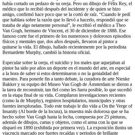
había cortado un pedazo de su oreja. Pero un dibujo de Félix Rey, el
médico que lo recibió después del incidente y de quien se hizo
amigo, confirmó hace poco que se la cortó de raíz. “Cuando le pedí
que hablara sobre la razón que lo llevó a hacerlo, respondió que se
trataba de algo netamente personal”, le escribió el médico a Theo
Van Gogh, hermano de Vincent, el 30 de diciembre de 1888. Ese
famoso corte fue el primero de los numerosos y dolorosos episodios
físicos y mentales que, dos años después, llevaron al pintor a
quitarse la vida. El dibujo, hallado recientemente por la periodista
Bernardette Murphy, cambió la historia oficial.
Especular sobre la oreja, el suicidio y los males que aquejaban al
pintor ha sido por años un deporte en el mundo del arte, en especial
a la hora de saber si estos determinaron o no la genialidad del
maestro. Para ponerle fin a tanto debate, la curadora de arte Nienke
Bakker y su equipo del Museo Van Gogh de Ámsterdam se dieron a
la tarea de reconstruir, tan fiel como les fuera posible, lo que sucedió
en la etapa final de su vida. Compilaron investigaciones recientes
(como la de Murphy), registros hospitalarios, municipales y otras
fuentes inexploradas. Todo este trabajo le dio vida a On the Verge of
Insanity (Al borde de la locura), la muestra más dolorosa que se ha
hecho sobre Van Gogh hasta la fecha, compuesta por 25 pinturas,
además de dibujos, cartas y objetos, como el arma con la que se
disparó en 1890 (exhibida por primera vez). La exposición ilustra un
viacrucis marcado por fuertes recaídas y periodos de brillante