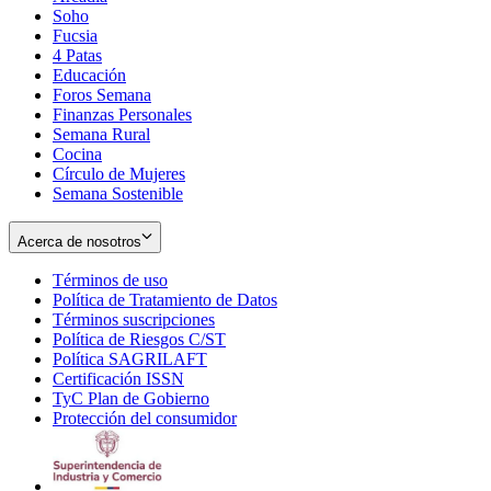
Soho
Opens
Fucsia
in
Opens
4 Patas
new
in
Educación
window
new
Foros Semana
window
Finanzas Personales
Semana Rural
Cocina
Círculo de Mujeres
Semana Sostenible
Acerca de nosotros
Términos de uso
Opens
Política de Tratamiento de Datos
in
Opens
Términos suscripciones
new
Opens
in
Política de Riesgos C/ST
window
in
Opens
new
Política SAGRILAFT
Opens
new
in
window
Certificación ISSN
Opens
in
window
new
TyC Plan de Gobierno
in
new
Opens
window
Protección del consumidor
new
window
in
Opens
window
new
in
window
new
window