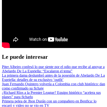
Le puede interesar
Piter Albeiro confesó lo que siente por el odio que recibe al apoyar a
Abelardo De La Espriella: “Escalaron el tema”
La primera dama deslumbró antes de la posesión de Abelardo De La
Espriella: detalles de su exclusivo ‘outfit’
Juan Fernando Quintero volvería a Colombia con club histórico: dan
como confirmado su fichaje
¿Richard Ríos a la Premier League? Equipo histórico “acelera sus
planes” para ficharlo
Primera pelea de Jhon Durán con un compañero en Benfica: lo
encaró y video no se vio en TV