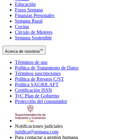
Educación
window
new
Foros Semana
window
Finanzas Personales
Semana Rural
Cocina
Círculo de Mujeres
Semana Sostenible
Acerca de nosotros
Términos de uso
Opens
Política de Tratamiento de Datos
in
Opens
Términos suscripciones
new
Opens
in
Política de Riesgos C/ST
window
in
Opens
new
Política SAGRILAFT
Opens
new
in
window
Certificación ISSN
Opens
in
window
new
TyC Plan de Gobierno
in
new
Opens
window
Protección del consumidor
new
window
in
Opens
window
new
in
window
new
window
Notificaciones judiciales
juridica@semana.com
Para contactar a gestión humana