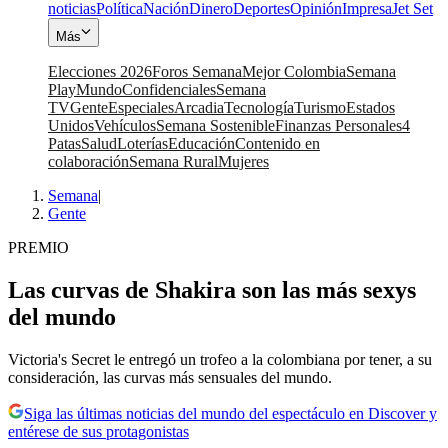
noticias
Política
Nación
Dinero
Deportes
Opinión
Impresa
Jet Set
Más
Elecciones 2026
Foros Semana
Mejor Colombia
Semana
Play
Mundo
Confidenciales
Semana
TV
Gente
Especiales
Arcadia
Tecnología
Turismo
Estados
Unidos
Vehículos
Semana Sostenible
Finanzas Personales
4
Patas
Salud
Loterías
Educación
Contenido en
colaboración
Semana Rural
Mujeres
Semana
|
Gente
PREMIO
Las curvas de Shakira son las más sexys
del mundo
Victoria's Secret le entregó un trofeo a la colombiana por tener, a su
consideración, las curvas más sensuales del mundo.
Siga las últimas noticias del mundo del espectáculo en Discover y
entérese de sus protagonistas