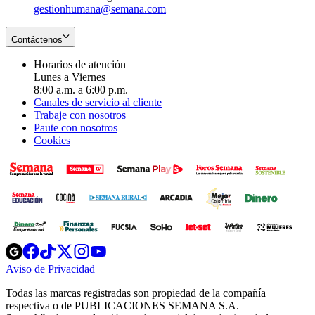
gestionhumana@semana.com
Contáctenos
Horarios de atención
Lunes a Viernes
8:00 a.m. a 6:00 p.m.
Canales de servicio al cliente
Trabaje con nosotros
Paute con nosotros
Cookies
Opens
Opens
Opens
Opens
Opens
in
in
in
in
in
Aviso de Privacidad
Opens
new
new
new
new
new
in
window
window
window
window
window
Todas las marcas registradas son propiedad de la compañía
new
respectiva o de PUBLICACIONES SEMANA S.A.
window