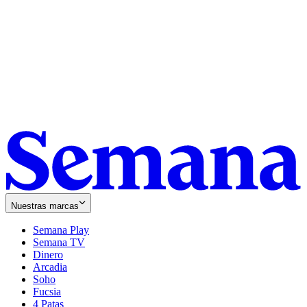
Nuestras marcas
Semana Play
Semana TV
Dinero
Arcadia
Soho
Opens
Fucsia
in
Opens
4 Patas
new
in