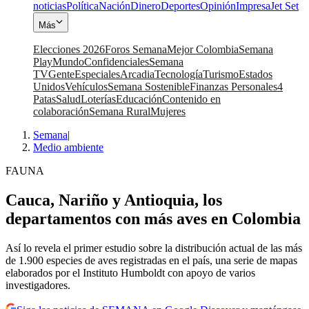
noticias
Política
Nación
Dinero
Deportes
Opinión
Impresa
Jet Set
Más
Elecciones 2026
Foros Semana
Mejor Colombia
Semana
Play
Mundo
Confidenciales
Semana
TV
Gente
Especiales
Arcadia
Tecnología
Turismo
Estados
Unidos
Vehículos
Semana Sostenible
Finanzas Personales
4
Patas
Salud
Loterías
Educación
Contenido en
colaboración
Semana Rural
Mujeres
Semana
|
Medio ambiente
FAUNA
Cauca, Nariño y Antioquia, los
departamentos con más aves en Colombia
Así lo revela el primer estudio sobre la distribución actual de las más
de 1.900 especies de aves registradas en el país, una serie de mapas
elaborados por el Instituto Humboldt con apoyo de varios
investigadores.